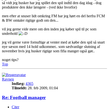
så vidt jeg husker har jeg spillet den spil indtil den dag idag - dog
produktere den ikke længere - (ved ikke hvorfor)
men efter at snuser lidt omkring FM har jeg hørt en del herfra FCM
& BW omtaler rigtige godt om den...
vil jeg gerne vide mere om den inden jeg køber spil til pc som
underhold
jeg vil gerne være fornuftige at venter med at købe den spil så snart
nye sæson med 14 hold udkommer.. som sædvanlige slutning af
november hvis jeg husker rigtige som fifia manger også gør..
noget tips?
Top
Ravnen
Indlæg:
4365
Tilmeldt:
28. feb 2009, 01:04
Re: Football manager
Citer