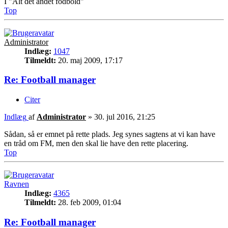
I "Alt det andet fodbold"
Top
Administrator
Indlæg:
1047
Tilmeldt:
20. maj 2009, 17:17
Re: Football manager
Citer
Indlæg
af
Administrator
»
30. jul 2016, 21:25
Sådan, så er emnet på rette plads. Jeg synes sagtens at vi kan have
en tråd om FM, men den skal lie have den rette placering.
Top
Ravnen
Indlæg:
4365
Tilmeldt:
28. feb 2009, 01:04
Re: Football manager