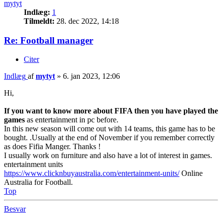
mytyt
Indlæg:
1
Tilmeldt:
28. dec 2022, 14:18
Re: Football manager
Citer
Indlæg
af
mytyt
»
6. jan 2023, 12:06
Hi,
If you want to know more about FIFA then you have played the
games
as entertainment in pc before.
In this new season will come out with 14 teams, this game has to be
bought. .Usually at the end of November if you remember correctly
as does Fifia Manger. Thanks !
I usually work on furniture and also have a lot of interest in games.
entertainment units
https://www.clicknbuyaustralia.com/entertainment-units/
Online
Australia for Football.
Top
Besvar