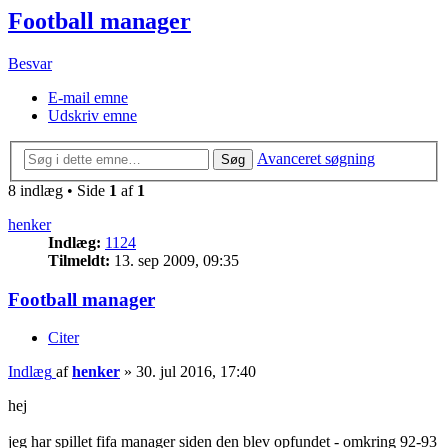
Football manager
Besvar
E-mail emne
Udskriv emne
Avanceret søgning
Søg
8 indlæg • Side
1
af
1
henker
Indlæg:
1124
Tilmeldt:
13. sep 2009, 09:35
Football manager
Citer
Indlæg
af
henker
»
30. jul 2016, 17:40
hej
jeg har spillet fifa manager siden den blev opfundet - omkring 92-93