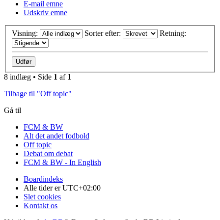
E-mail emne
Udskriv emne
Visning:
Sorter efter:
Retning:
8 indlæg • Side
1
af
1
Tilbage til "Off topic"
Gå til
FCM & BW
Alt det andet fodbold
Off topic
Debat om debat
FCM & BW - In English
Boardindeks
Alle tider er
UTC+02:00
Slet cookies
Kontakt os