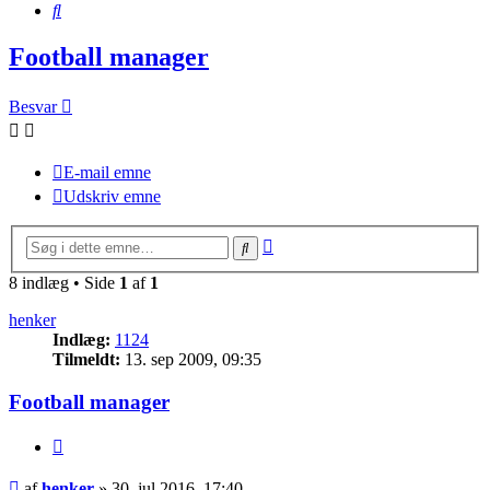
Søg
Football manager
Besvar
E-mail emne
Udskriv emne
Avanceret
Søg
søgning
8 indlæg • Side
1
af
1
henker
Indlæg:
1124
Tilmeldt:
13. sep 2009, 09:35
Football manager
Citer
Indlæg
af
henker
»
30. jul 2016, 17:40