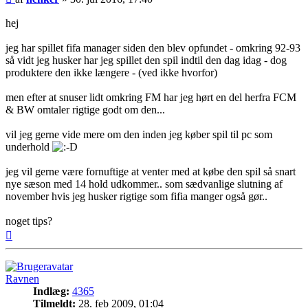
hej
jeg har spillet fifa manager siden den blev opfundet - omkring 92-93
så vidt jeg husker har jeg spillet den spil indtil den dag idag - dog
produktere den ikke længere - (ved ikke hvorfor)
men efter at snuser lidt omkring FM har jeg hørt en del herfra FCM
& BW omtaler rigtige godt om den...
vil jeg gerne vide mere om den inden jeg køber spil til pc som
underhold
jeg vil gerne være fornuftige at venter med at købe den spil så snart
nye sæson med 14 hold udkommer.. som sædvanlige slutning af
november hvis jeg husker rigtige som fifia manger også gør..
noget tips?
Top
Ravnen
Indlæg:
4365
Tilmeldt:
28. feb 2009, 01:04