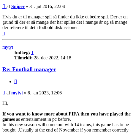
Indlæg
af
Sniper
»
31. jul 2016, 22:04
Hvis du er til manager spil så finder du ikke et bedre spil. Der er en
grund til der er så mange der har spillet det i mange år og så mange
der referere til det i fodbold diskussioner.
Top
mytyt
Indlæg:
1
Tilmeldt:
28. dec 2022, 14:18
Re: Football manager
Citer
Indlæg
af
mytyt
»
6. jan 2023, 12:06
Hi,
If you want to know more about FIFA then you have played the
games
as entertainment in pc before.
In this new season will come out with 14 teams, this game has to be
bought. .Usually at the end of November if you remember correctly