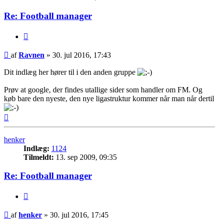
Re: Football manager
Citer
Indlæg
af
Ravnen
»
30. jul 2016, 17:43
Dit indlæg her hører til i den anden gruppe
Prøv at google, der findes utallige sider som handler om FM. Og
køb bare den nyeste, den nye ligastruktur kommer når man når dertil
Top
henker
Indlæg:
1124
Tilmeldt:
13. sep 2009, 09:35
Re: Football manager
Citer
Indlæg
af
henker
»
30. jul 2016, 17:45