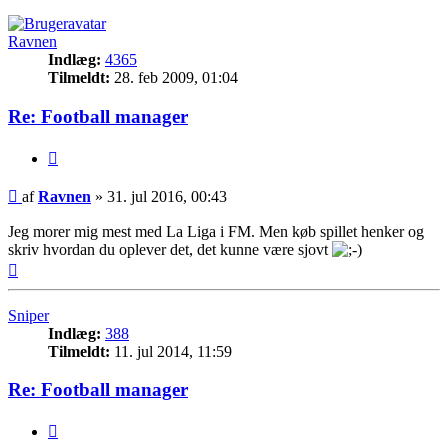
Ravnen
Indlæg:
4365
Tilmeldt:
28. feb 2009, 01:04
Re: Football manager
Citer
Indlæg
af
Ravnen
»
31. jul 2016, 00:43
Jeg morer mig mest med La Liga i FM. Men køb spillet henker og
skriv hvordan du oplever det, det kunne være sjovt
Top
Sniper
Indlæg:
388
Tilmeldt:
11. jul 2014, 11:59
Re: Football manager
Citer