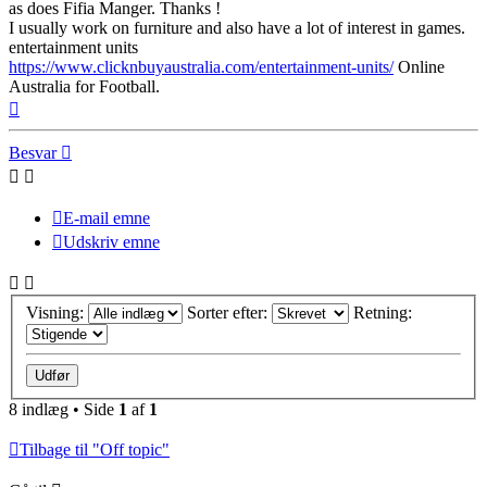
as does Fifia Manger. Thanks !
I usually work on furniture and also have a lot of interest in games.
entertainment units
https://www.clicknbuyaustralia.com/entertainment-units/
Online
Australia for Football.
Top
Besvar
E-mail emne
Udskriv emne
Visning:
Sorter efter:
Retning:
8 indlæg • Side
1
af
1
Tilbage til "Off topic"