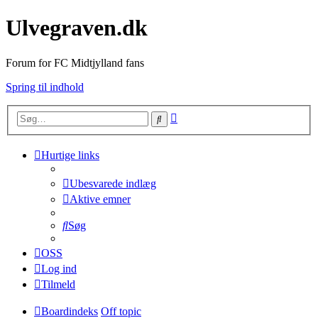
Ulvegraven.dk
Forum for FC Midtjylland fans
Spring til indhold
Avanceret
Søg
søgning
Hurtige links
Ubesvarede indlæg
Aktive emner
Søg
OSS
Log ind
Tilmeld
Boardindeks
Off topic