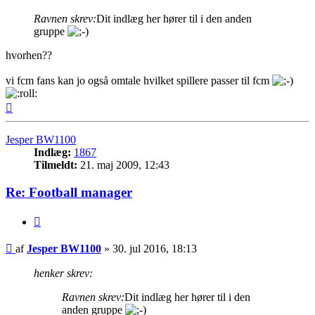
Ravnen skrev:
Dit indlæg her hører til i den anden
gruppe
hvorhen??
vi fcm fans kan jo også omtale hvilket spillere passer til fcm
Top
Jesper BW1100
Indlæg:
1867
Tilmeldt:
21. maj 2009, 12:43
Re: Football manager
Citer
Indlæg
af
Jesper BW1100
»
30. jul 2016, 18:13
henker skrev:
Ravnen skrev:
Dit indlæg her hører til i den
anden gruppe