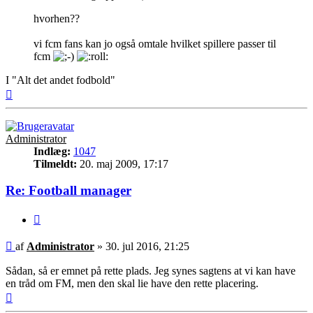
hvorhen??
vi fcm fans kan jo også omtale hvilket spillere passer til
fcm
I "Alt det andet fodbold"
Top
Administrator
Indlæg:
1047
Tilmeldt:
20. maj 2009, 17:17
Re: Football manager
Citer
Indlæg
af
Administrator
»
30. jul 2016, 21:25
Sådan, så er emnet på rette plads. Jeg synes sagtens at vi kan have
en tråd om FM, men den skal lie have den rette placering.
Top