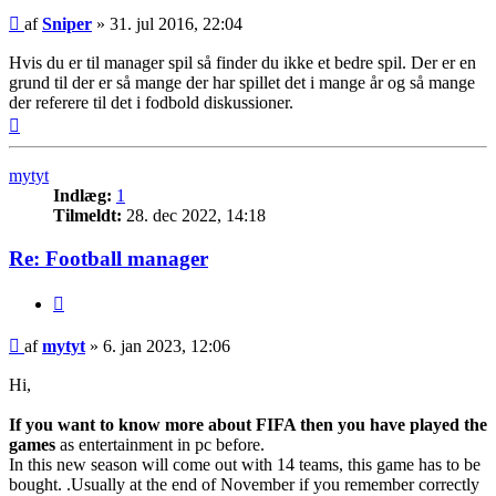
Indlæg
af
Sniper
»
31. jul 2016, 22:04
Hvis du er til manager spil så finder du ikke et bedre spil. Der er en
grund til der er så mange der har spillet det i mange år og så mange
der referere til det i fodbold diskussioner.
Top
mytyt
Indlæg:
1
Tilmeldt:
28. dec 2022, 14:18
Re: Football manager
Citer
Indlæg
af
mytyt
»
6. jan 2023, 12:06
Hi,
If you want to know more about FIFA then you have played the
games
as entertainment in pc before.
In this new season will come out with 14 teams, this game has to be
bought. .Usually at the end of November if you remember correctly