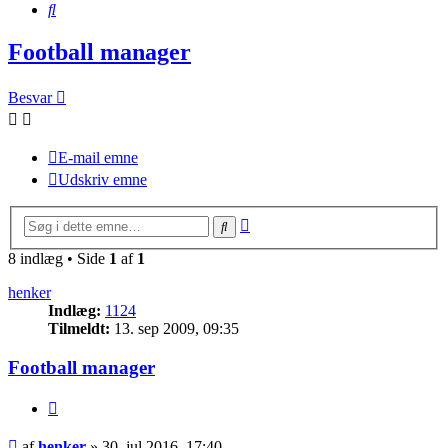
Søg
Football manager
Besvar
E-mail emne
Udskriv emne
Avanceret
Søg
søgning
8 indlæg • Side
1
af
1
henker
Indlæg:
1124
Tilmeldt:
13. sep 2009, 09:35
Football manager
Citer
Indlæg
af
henker
»
30. jul 2016, 17:40