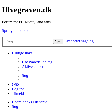
Ulvegraven.dk
Forum for FC Midtjylland fans
Spring til indhold
Avanceret søgning
Søg
Hurtige links
Ubesvarede indlæg
Aktive emner
Søg
OSS
Log ind
Tilmeld
Boardindeks
Off topic
Søg