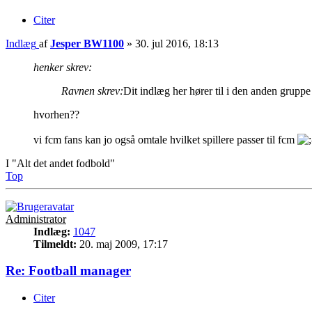
Citer
Indlæg
af
Jesper BW1100
»
30. jul 2016, 18:13
henker skrev:
Ravnen skrev:
Dit indlæg her hører til i den anden grupp
hvorhen??
vi fcm fans kan jo også omtale hvilket spillere passer til fcm
I "Alt det andet fodbold"
Top
Administrator
Indlæg:
1047
Tilmeldt:
20. maj 2009, 17:17
Re: Football manager
Citer