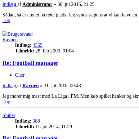
Indlæg
af
Administrator
»
30. jul 2016, 21:25
Sådan, så er emnet på rette plads. Jeg synes sagtens at vi kan have en
Top
Ravnen
Indlæg:
4365
Tilmeldt:
28. feb 2009, 01:04
Re: Football manager
Citer
Indlæg
af
Ravnen
»
31. jul 2016, 00:43
Jeg morer mig mest med La Liga i FM. Men køb spillet henker og skr
Top
Sniper
Indlæg:
388
Tilmeldt:
11. jul 2014, 11:59
Re: Football manager