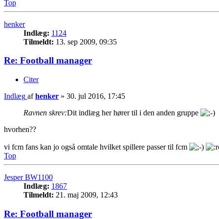
Top
henker
Indlæg:
1124
Tilmeldt:
13. sep 2009, 09:35
Re: Football manager
Citer
Indlæg
af
henker
»
30. jul 2016, 17:45
Ravnen skrev:
Dit indlæg her hører til i den anden gruppe
hvorhen??
vi fcm fans kan jo også omtale hvilket spillere passer til fcm
Top
Jesper BW1100
Indlæg:
1867
Tilmeldt:
21. maj 2009, 12:43
Re: Football manager