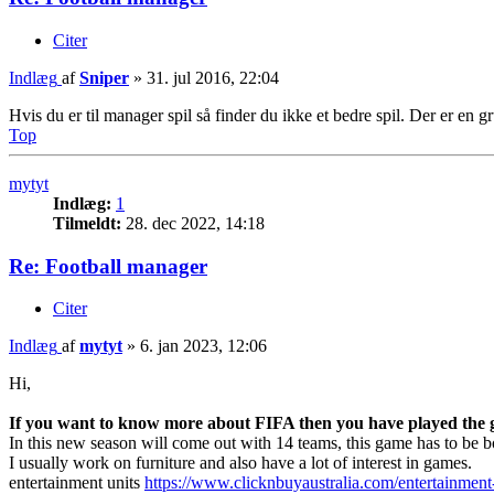
Citer
Indlæg
af
Sniper
»
31. jul 2016, 22:04
Hvis du er til manager spil så finder du ikke et bedre spil. Der er en gr
Top
mytyt
Indlæg:
1
Tilmeldt:
28. dec 2022, 14:18
Re: Football manager
Citer
Indlæg
af
mytyt
»
6. jan 2023, 12:06
Hi,
If you want to know more about FIFA then you have played the
In this new season will come out with 14 teams, this game has to be 
I usually work on furniture and also have a lot of interest in games.
entertainment units
https://www.clicknbuyaustralia.com/entertainment-