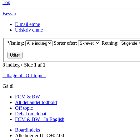
Top
Besvar
E-mail emne
Udskriv emne
Visning:
Sorter efter:
Retning:
8 indlæg • Side
1
af
1
Tilbage til "Off topic"
Gå til
FCM & BW
Alt det andet fodbold
Off topic
Debat om debat
FCM & BW - In English
Boardindeks
Alle tider er
UTC+02:00