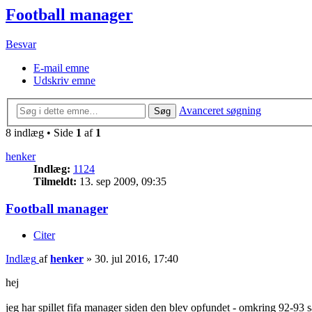
Football manager
Besvar
E-mail emne
Udskriv emne
Avanceret søgning
Søg
8 indlæg • Side
1
af
1
henker
Indlæg:
1124
Tilmeldt:
13. sep 2009, 09:35
Football manager
Citer
Indlæg
af
henker
»
30. jul 2016, 17:40
hej
jeg har spillet fifa manager siden den blev opfundet - omkring 92-93 så