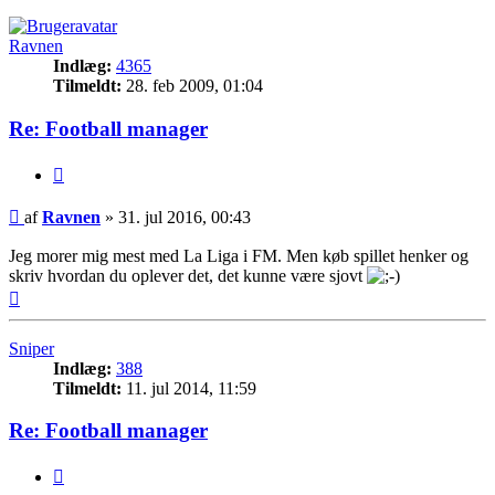
Ravnen
Indlæg:
4365
Tilmeldt:
28. feb 2009, 01:04
Re: Football manager
Citer
Indlæg
af
Ravnen
»
31. jul 2016, 00:43
Jeg morer mig mest med La Liga i FM. Men køb spillet henker og
skriv hvordan du oplever det, det kunne være sjovt
Top
Sniper
Indlæg:
388
Tilmeldt:
11. jul 2014, 11:59
Re: Football manager
Citer