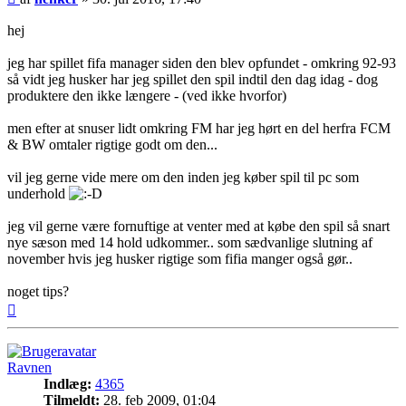
hej
jeg har spillet fifa manager siden den blev opfundet - omkring 92-93
så vidt jeg husker har jeg spillet den spil indtil den dag idag - dog
produktere den ikke længere - (ved ikke hvorfor)
men efter at snuser lidt omkring FM har jeg hørt en del herfra FCM
& BW omtaler rigtige godt om den...
vil jeg gerne vide mere om den inden jeg køber spil til pc som
underhold
jeg vil gerne være fornuftige at venter med at købe den spil så snart
nye sæson med 14 hold udkommer.. som sædvanlige slutning af
november hvis jeg husker rigtige som fifia manger også gør..
noget tips?
Top
Ravnen
Indlæg:
4365
Tilmeldt:
28. feb 2009, 01:04