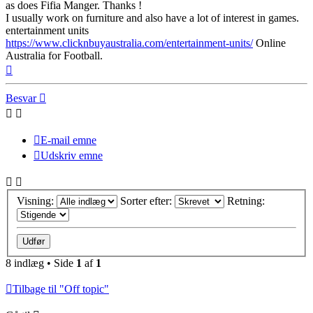
as does Fifia Manger. Thanks !
I usually work on furniture and also have a lot of interest in games.
entertainment units
https://www.clicknbuyaustralia.com/entertainment-units/
Online
Australia for Football.
Top
Besvar
E-mail emne
Udskriv emne
Visning:
Sorter efter:
Retning:
8 indlæg • Side
1
af
1
Tilbage til "Off topic"