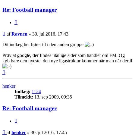
Re: Football manager
Citer
Indlæg
af
Ravnen
»
30. jul 2016, 17:43
Dit indlæg her hører til i den anden gruppe
Prøv at google, der findes utallige sider som handler om FM. Og
køb bare den nyeste, den nye ligastruktur kommer når man når dertil
Top
henker
Indlæg:
1124
Tilmeldt:
13. sep 2009, 09:35
Re: Football manager
Citer
Indlæg
af
henker
»
30. jul 2016, 17:45