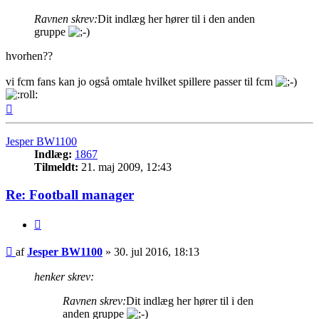
Ravnen skrev:
Dit indlæg her hører til i den anden
gruppe
hvorhen??
vi fcm fans kan jo også omtale hvilket spillere passer til fcm
Top
Jesper BW1100
Indlæg:
1867
Tilmeldt:
21. maj 2009, 12:43
Re: Football manager
Citer
Indlæg
af
Jesper BW1100
»
30. jul 2016, 18:13
henker skrev:
Ravnen skrev:
Dit indlæg her hører til i den
anden gruppe