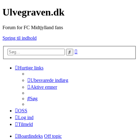
Ulvegraven.dk
Forum for FC Midtjylland fans
Spring til indhold
Avanceret
Søg
søgning
Hurtige links
Ubesvarede indlæg
Aktive emner
Søg
OSS
Log ind
Tilmeld
Boardindeks
Off topic