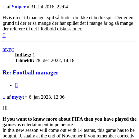
Indlæg
af
Sniper
»
31. jul 2016, 22:04
Hvis du er til manager spil så finder du ikke et bedre spil. Der er en
grund til der er så mange der har spillet det i mange år og så mange
der referere til det i fodbold diskussioner.
Top
mytyt
Indlæg:
1
Tilmeldt:
28. dec 2022, 14:18
Re: Football manager
Citer
Indlæg
af
mytyt
»
6. jan 2023, 12:06
Hi,
If you want to know more about FIFA then you have played the
games
as entertainment in pc before.
In this new season will come out with 14 teams, this game has to be
bought. .Usually at the end of November if you remember correctly