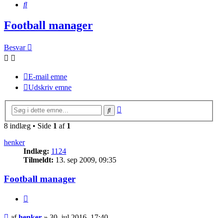
Søg
Football manager
Besvar
E-mail emne
Udskriv emne
Avanceret
Søg
søgning
8 indlæg • Side
1
af
1
henker
Indlæg:
1124
Tilmeldt:
13. sep 2009, 09:35
Football manager
Citer
Indlæg
af
henker
»
30. jul 2016, 17:40