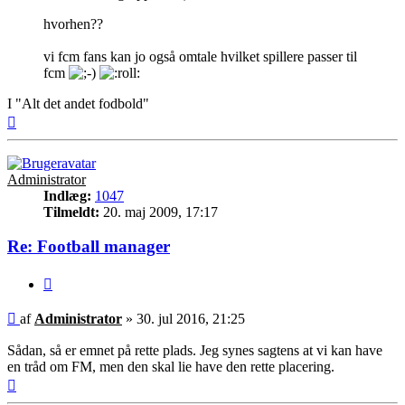
hvorhen??
vi fcm fans kan jo også omtale hvilket spillere passer til
fcm
I "Alt det andet fodbold"
Top
Administrator
Indlæg:
1047
Tilmeldt:
20. maj 2009, 17:17
Re: Football manager
Citer
Indlæg
af
Administrator
»
30. jul 2016, 21:25
Sådan, så er emnet på rette plads. Jeg synes sagtens at vi kan have
en tråd om FM, men den skal lie have den rette placering.
Top