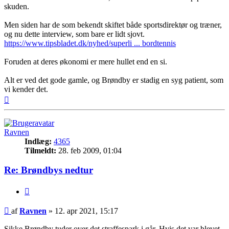
skuden.
Men siden har de som bekendt skiftet både sportsdirektør og træner,
og nu dette interview, som bare er lidt sjovt.
https://www.tipsbladet.dk/nyhed/superli ... bordtennis
Foruden at deres økonomi er mere hullet end en si.
Alt er ved det gode gamle, og Brøndby er stadig en syg patient, som
vi kender det.
Top
Ravnen
Indlæg:
4365
Tilmeldt:
28. feb 2009, 01:04
Re: Brøndbys nedtur
Citer
Indlæg
af
Ravnen
»
12. apr 2021, 15:17
Sikke Brøndby tuder over det straffespark i går. Hvis det var blevet