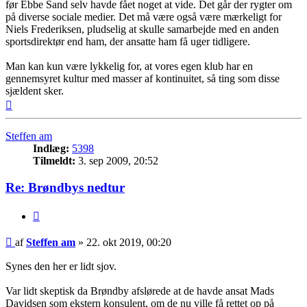
før Ebbe Sand selv havde fået noget at vide. Det går der rygter om
på diverse sociale medier. Det må være også være mærkeligt for
Niels Frederiksen, pludselig at skulle samarbejde med en anden
sportsdirektør end ham, der ansatte ham få uger tidligere.
Man kan kun være lykkelig for, at vores egen klub har en
gennemsyret kultur med masser af kontinuitet, så ting som disse
sjældent sker.
Top
Steffen am
Indlæg:
5398
Tilmeldt:
3. sep 2009, 20:52
Re: Brøndbys nedtur
Citer
Indlæg
af
Steffen am
»
22. okt 2019, 00:20
Synes den her er lidt sjov.
Var lidt skeptisk da Brøndby afslørede at de havde ansat Mads
Davidsen som ekstern konsulent, om de nu ville få rettet op på