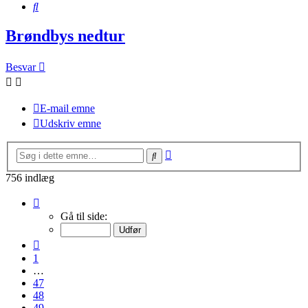
Søg
Brøndbys nedtur
Besvar
E-mail emne
Udskriv emne
Avanceret
Søg
søgning
756 indlæg
Side
51
Gå til side:
af
51
Forrige
1
…
47
48
49