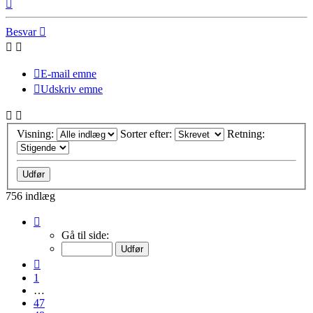
Top
Besvar
E-mail emne
Udskriv emne
Visning:
Sorter efter:
Retning:
756 indlæg
Side
51
Gå til side:
af
51
Forrige
1
…
47