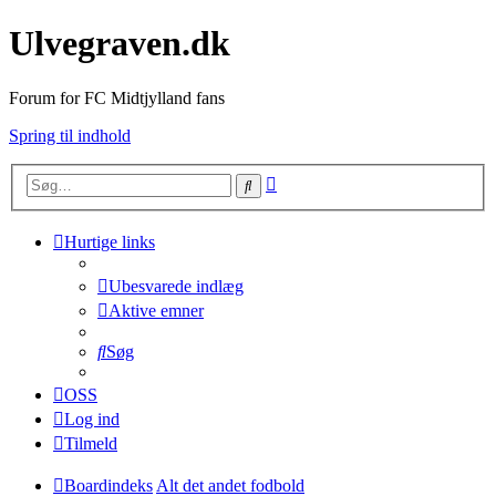
Ulvegraven.dk
Forum for FC Midtjylland fans
Spring til indhold
Avanceret
Søg
søgning
Hurtige links
Ubesvarede indlæg
Aktive emner
Søg
OSS
Log ind
Tilmeld
Boardindeks
Alt det andet fodbold