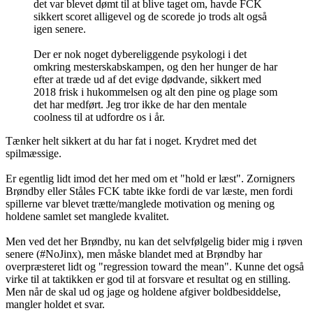
det var blevet dømt til at blive taget om, havde FCK
sikkert scoret alligevel og de scorede jo trods alt også
igen senere.
Der er nok noget dybereliggende psykologi i det
omkring mesterskabskampen, og den her hunger de har
efter at træde ud af det evige dødvande, sikkert med
2018 frisk i hukommelsen og alt den pine og plage som
det har medført. Jeg tror ikke de har den mentale
coolness til at udfordre os i år.
Tænker helt sikkert at du har fat i noget. Krydret med det
spilmæssige.
Er egentlig lidt imod det her med om et "hold er læst". Zornigners
Brøndby eller Ståles FCK tabte ikke fordi de var læste, men fordi
spillerne var blevet trætte/manglede motivation og mening og
holdene samlet set manglede kvalitet.
Men ved det her Brøndby, nu kan det selvfølgelig bider mig i røven
senere (#NoJinx), men måske blandet med at Brøndby har
overpræsteret lidt og "regression toward the mean". Kunne det også
virke til at taktikken er god til at forsvare et resultat og en stilling.
Men når de skal ud og jage og holdene afgiver boldbesiddelse,
mangler holdet et svar.