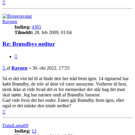
Top
Ravnen
Indlæg:
4365
Tilmeldt:
28. feb 2009, 01:04
Re: Brøndbys nedtur
Citer
Indlæg
af
Ravnen
»
30. okt 2022, 17:55
Så er det vist tid til at finde den her tråd frem igen. 14 rigmænd har
købt Brøndby, de tolv af dem vil være anonyme. Vorherre til hest,
tænk ikke at vide hvad det er for mennesker der står bag det man
skal støtte. Jeg har næsten ondt af Brøndby fansene.
Gad vide hvor det her ender. Enten går Brøndby frem igen, eller
også er det måske den totale nedtur?
Top
DalaiLama69
Indlæg:
12