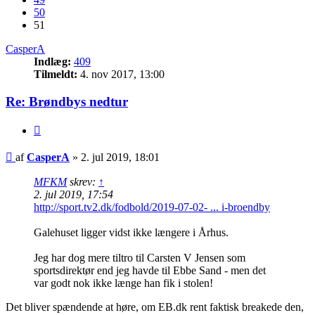
50
51
CasperA
Indlæg:
409
Tilmeldt:
4. nov 2017, 13:00
Re: Brøndbys nedtur
Citer
Indlæg
af
CasperA
»
2. jul 2019, 18:01
MFKM
skrev:
↑
2. jul 2019, 17:54
http://sport.tv2.dk/fodbold/2019-07-02- ... i-broendby
Galehuset ligger vidst ikke længere i Århus.
Jeg har dog mere tiltro til Carsten V Jensen som
sportsdirektør end jeg havde til Ebbe Sand - men det
var godt nok ikke længe han fik i stolen!
Det bliver spændende at høre, om EB.dk rent faktisk breakede den,