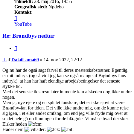
Tilmeldt:
28. maj 2016, 19:55
Geografisk sted:
Nødebo
Kontakt:
Kontakt
DalaiLama69
YouTube
Re: Brøndbys nedtur
Citer
Indlæg
af
DalaiLama69
»
14. nov 2022, 22:12
Og nu har de også sagt farvel til deres mesterskabstræner. Egentlig
er mit indtryk (og så vidt jeg kan se også mange af Brøndbys fans
indtryk), at han har haft elendige arbejdsbetingelser det seneste
stykke tid.
Med det seneste tids resultater in mente kan afskeden dog ikke undre
nogen.
Men ja, nye ejere og en splittet fanskare; det er ikke sjovt at være
Brøndby-fan for tiden. Det ville ikke undre mig, om de kunne rejse
sig igen, i et eller andet omfang, om end jeg ville fryde mig over at
se det hele gå op limningen for de blå-gule. Vi må se hvad der sker.
Elsker heden
Hader dem