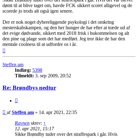
dømt til at blive taget om, havde FCK sikkert scoret alligevel og de
scorede jo trods alt også igen senere.
Der er nok noget dybereliggende psykologi i det omkring
mesterskabskampen, og den her hunger de har efter at træde ud af
det evige dødvande, sikkert med 2018 frisk i hukommelsen og alt
den pine og plage som det har medført. Jeg tror ikke de har den
mentale coolness til at udfordre os i år.
Top
Steffen am
Indlæg:
5398
Tilmeldt:
3. sep 2009, 20:52
Re: Brøndbys nedtur
Citer
Indlæg
af
Steffen am
»
14. apr 2021, 22:35
Ravnen
skrev:
↑
12. apr 2021, 15:17
Sikke Brøndby tuder over det straffespark i går. Hvis