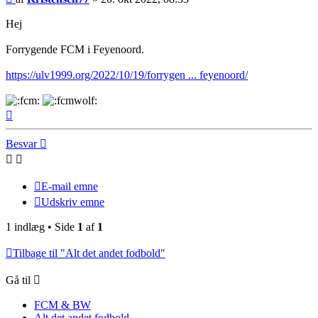
Hej
Forrygende FCM i Feyenoord.
https://ulv1999.org/2022/10/19/forrygen ... feyenoord/
Top
Besvar
E-mail emne
Udskriv emne
1 indlæg • Side
1
af
1
Tilbage til "Alt det andet fodbold"
Gå til
FCM & BW
Alt det andet fodbold