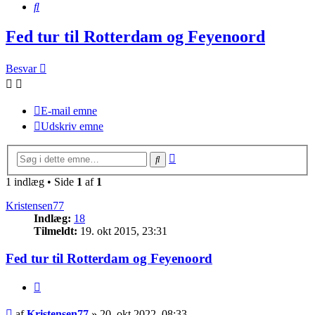
Søg
Fed tur til Rotterdam og Feyenoord
Besvar
E-mail emne
Udskriv emne
Avanceret
Søg
søgning
1 indlæg • Side
1
af
1
Kristensen77
Indlæg:
18
Tilmeldt:
19. okt 2015, 23:31
Fed tur til Rotterdam og Feyenoord
Citer
Indlæg
af
Kristensen77
»
20. okt 2022, 08:33