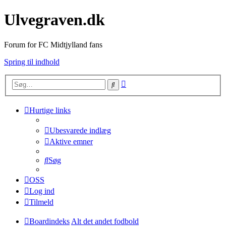
Ulvegraven.dk
Forum for FC Midtjylland fans
Spring til indhold
Avanceret
Søg
søgning
Hurtige links
Ubesvarede indlæg
Aktive emner
Søg
OSS
Log ind
Tilmeld
Boardindeks
Alt det andet fodbold