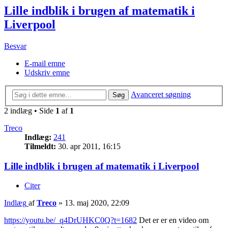
Lille indblik i brugen af matematik i
Liverpool
Besvar
E-mail emne
Udskriv emne
Avanceret søgning
Søg
2 indlæg • Side
1
af
1
Treco
Indlæg:
241
Tilmeldt:
30. apr 2011, 16:15
Lille indblik i brugen af matematik i Liverpool
Citer
Indlæg
af
Treco
»
13. maj 2020, 22:09
https://youtu.be/_q4DrUHKC0Q?t=1682
Det er er en video om