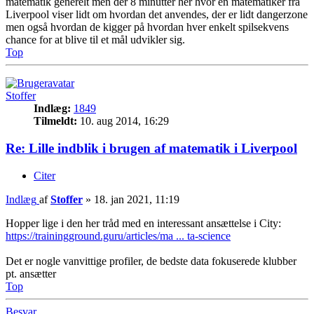
matematik generelt men der 8 minutter her hvor en matematiker fra
Liverpool viser lidt om hvordan det anvendes, der er lidt dangerzone
men også hvordan de kigger på hvordan hver enkelt spilsekvens
chance for at blive til et mål udvikler sig.
Top
Stoffer
Indlæg:
1849
Tilmeldt:
10. aug 2014, 16:29
Re: Lille indblik i brugen af matematik i Liverpool
Citer
Indlæg
af
Stoffer
»
18. jan 2021, 11:19
Hopper lige i den her tråd med en interessant ansættelse i City:
https://trainingground.guru/articles/ma ... ta-science
Det er nogle vanvittige profiler, de bedste data fokuserede klubber
pt. ansætter
Top
Besvar