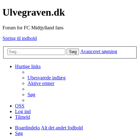
Ulvegraven.dk
Forum for FC Midtjylland fans
Spring til indhold
Avanceret søgning
Søg
Hurtige links
Ubesvarede indlæg
Aktive emner
Søg
OSS
Log ind
Tilmeld
Boardindeks
Alt det andet fodbold
Søg