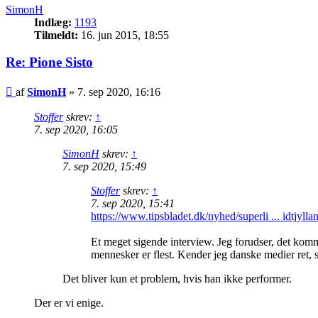
SimonH
Indlæg:
1193
Tilmeldt:
16. jun 2015, 18:55
Re: Pione Sisto
Indlæg
af
SimonH
»
7. sep 2020, 16:16
Stoffer
skrev:
↑
7. sep 2020, 16:05
SimonH
skrev:
↑
7. sep 2020, 15:49
Stoffer
skrev:
↑
7. sep 2020, 15:41
https://www.tipsbladet.dk/nyhed/superli ... idtjylla
Et meget sigende interview. Jeg forudser, det kommer
mennesker er flest. Kender jeg danske medier ret, s
Det bliver kun et problem, hvis han ikke performer.
Der er vi enige.