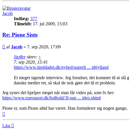
Jacob
Indlæg:
377
Tilmeldt:
17. jul 2009, 15:03
Re: Pione Sisto
Indlæg
af
Jacob
»
7. sep 2020, 17:09
Stoffer
skrev:
↑
7. sep 2020, 15:41
https://www.tipsbladet.dk/nyhed/superli ... idtjylland
Et meget sigende interview. Jeg forudser, det kommer til at slå 
danske medier ret, så skal de nok gøre det til et problem.
Jeg synes det hjælper meget når man får video på, som fx her:
https://www.eurosport.dk/fodbold/3f-sup ... ideo.shtml
Pione er, som Pione altid har været. Han formulerer sig nogen gange, s
Top
Låst