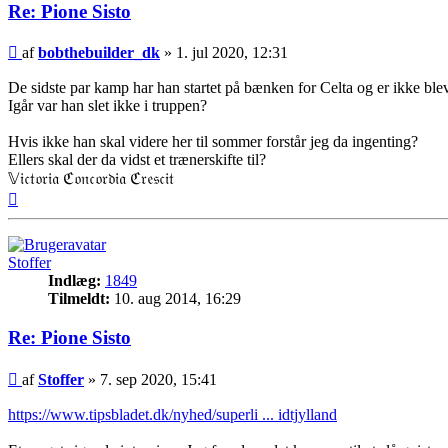
Re: Pione Sisto
Indlæg
af
bobthebuilder_dk
»
1. jul 2020, 12:31
De sidste par kamp har han startet på bænken for Celta og er ikke bleve
Igår var han slet ikke i truppen?
Hvis ikke han skal videre her til sommer forstår jeg da ingenting?
Ellers skal der da vidst et trænerskifte til?
𝕍𝔦𝔠𝔱𝔬𝔯𝔦𝔞 ℭ𝔬𝔫𝔠𝔬𝔯𝔡𝔦𝔞 ℭ𝔯𝔢𝔰𝔠𝔦𝔱
Top
Stoffer
Indlæg:
1849
Tilmeldt:
10. aug 2014, 16:29
Re: Pione Sisto
Indlæg
af
Stoffer
»
7. sep 2020, 15:41
https://www.tipsbladet.dk/nyhed/superli ... idtjylland