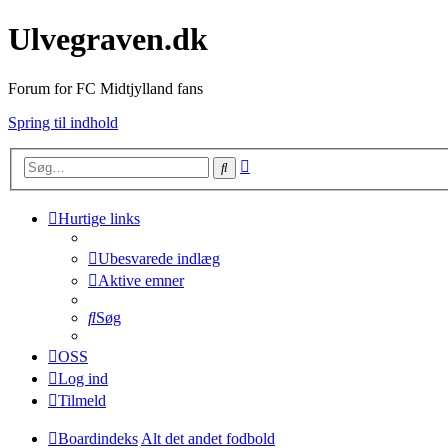
Ulvegraven.dk
Forum for FC Midtjylland fans
Spring til indhold
Avanceret
Søg
søgning
Hurtige links
Ubesvarede indlæg
Aktive emner
Søg
OSS
Log ind
Tilmeld
Boardindeks
Alt det andet fodbold