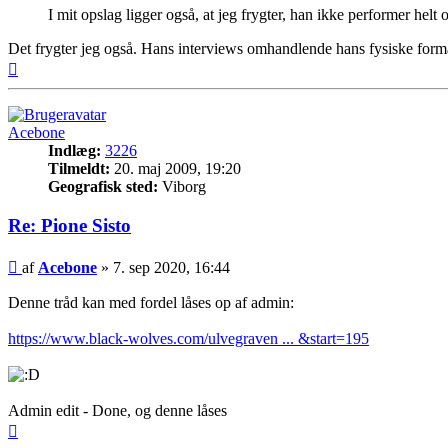
I mit opslag ligger også, at jeg frygter, han ikke performer hel
Det frygter jeg også. Hans interviews omhandlende hans fysiske form
Top
Acebone
Indlæg:
3226
Tilmeldt:
20. maj 2009, 19:20
Geografisk sted:
Viborg
Re: Pione Sisto
Indlæg
af
Acebone
»
7. sep 2020, 16:44
Denne tråd kan med fordel låses op af admin:
https://www.black-wolves.com/ulvegraven ... &start=195
Admin edit - Done, og denne låses
Top