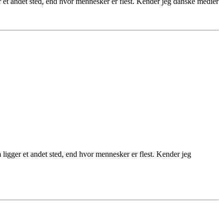
er et andet sted, end hvor mennesker er flest. Kender jeg danske medier
m ligger et andet sted, end hvor mennesker er flest. Kender jeg