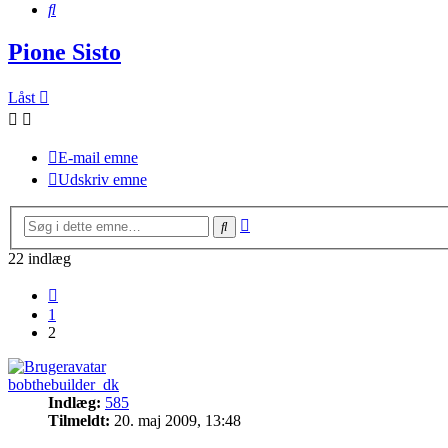
Søg
Pione Sisto
Låst
E-mail emne
Udskriv emne
Avanceret
Søg
søgning
22 indlæg
Forrige
1
2
bobthebuilder_dk
Indlæg:
585
Tilmeldt:
20. maj 2009, 13:48