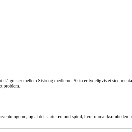
t slå gnister mellem Sisto og medierne. Sisto er tydeligvis et sted menta
et problem.
l forventningerne, og at det starter en ond spiral, hvor opmærksomheden p