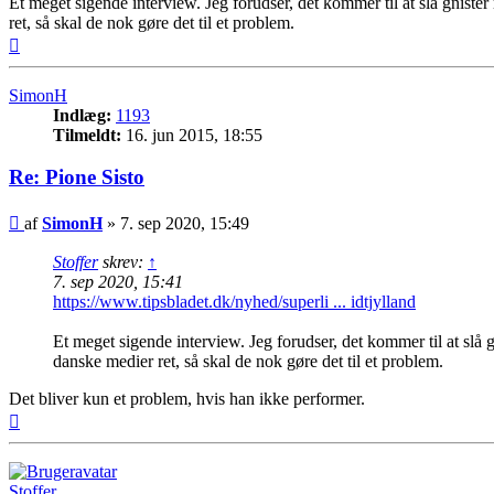
Et meget sigende interview. Jeg forudser, det kommer til at slå gniste
ret, så skal de nok gøre det til et problem.
Top
SimonH
Indlæg:
1193
Tilmeldt:
16. jun 2015, 18:55
Re: Pione Sisto
Indlæg
af
SimonH
»
7. sep 2020, 15:49
Stoffer
skrev:
↑
7. sep 2020, 15:41
https://www.tipsbladet.dk/nyhed/superli ... idtjylland
Et meget sigende interview. Jeg forudser, det kommer til at slå 
danske medier ret, så skal de nok gøre det til et problem.
Det bliver kun et problem, hvis han ikke performer.
Top
Stoffer