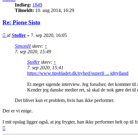
Indlæg:
1849
Tilmeldt:
10. aug 2014, 16:29
Re: Pione Sisto
Indlæg
af
Stoffer
»
7. sep 2020, 16:05
SimonH
skrev:
↑
7. sep 2020, 15:49
Stoffer
skrev:
↑
7. sep 2020, 15:41
https://www.tipsbladet.dk/nyhed/superli ... idtjylland
Et meget sigende interview. Jeg forudser, det kommer til a
Kender jeg danske medier ret, så skal de nok gøre det til 
Det bliver kun et problem, hvis han ikke performer.
Der er vi enige.
I mit opslag ligger også, at jeg frygter, han ikke performer helt op ti
Top