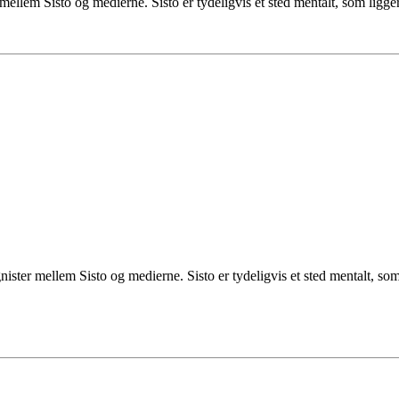
r mellem Sisto og medierne. Sisto er tydeligvis et sted mentalt, som ligg
gnister mellem Sisto og medierne. Sisto er tydeligvis et sted mentalt, so