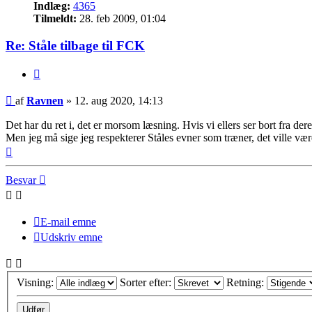
Indlæg:
4365
Tilmeldt:
28. feb 2009, 01:04
Re: Ståle tilbage til FCK
Citer
Indlæg
af
Ravnen
»
12. aug 2020, 14:13
Det har du ret i, det er morsom læsning. Hvis vi ellers ser bort fra de
Men jeg må sige jeg respekterer Ståles evner som træner, det ville vær
Top
Besvar
E-mail emne
Udskriv emne
Visning:
Sorter efter:
Retning: