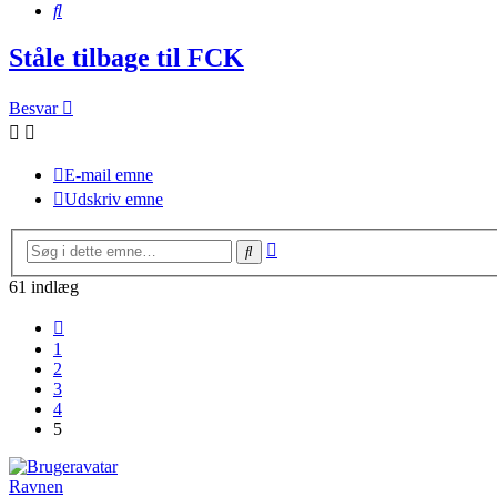
Søg
Ståle tilbage til FCK
Besvar
E-mail emne
Udskriv emne
Avanceret
Søg
søgning
61 indlæg
Forrige
1
2
3
4
5
Ravnen