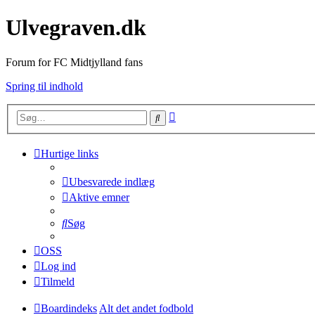
Ulvegraven.dk
Forum for FC Midtjylland fans
Spring til indhold
Avanceret
Søg
søgning
Hurtige links
Ubesvarede indlæg
Aktive emner
Søg
OSS
Log ind
Tilmeld
Boardindeks
Alt det andet fodbold