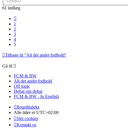
61 indlæg
Forrige
1
2
3
4
5
Tilbage til "Alt det andet fodbold"
Gå til
FCM & BW
Alt det andet fodbold
Off topic
Debat om debat
FCM & BW - In English
Boardindeks
Alle tider er
UTC+02:00
Slet cookies
Kontakt os