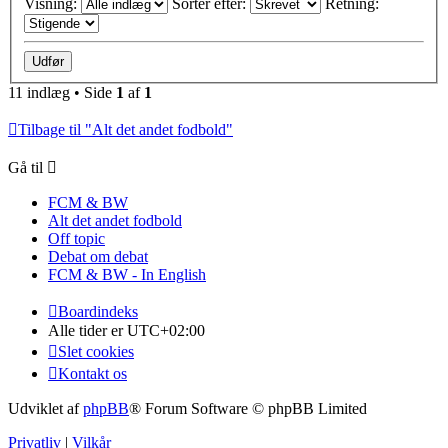
Visning:
Sorter efter:
Retning:
11 indlæg • Side
1
af
1
Tilbage til "Alt det andet fodbold"
Gå til
FCM & BW
Alt det andet fodbold
Off topic
Debat om debat
FCM & BW - In English
Boardindeks
Alle tider er
UTC+02:00
Slet cookies
Kontakt os
Udviklet af
phpBB
® Forum Software © phpBB Limited
Privatliv
|
Vilkår