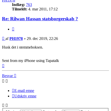
PH1978
Indlæg:
763
Tilmeldt:
4. mar 2011, 17:12
Re: Rilwan Hassan statsborgerskab ?
Citer
Indlæg
af
PH1978
»
29. dec 2019, 22:26
Husk det i stemmeboksen.
Sent from my iPhone using Tapatalk
Top
Besvar
E-mail emne
Udskriv emne