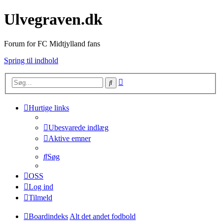
Ulvegraven.dk
Forum for FC Midtjylland fans
Spring til indhold
Avanceret
Søg
søgning
Hurtige links
Ubesvarede indlæg
Aktive emner
Søg
OSS
Log ind
Tilmeld
Boardindeks
Alt det andet fodbold