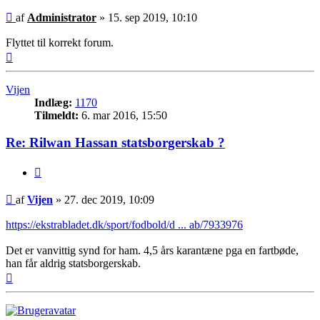
Indlæg
af
Administrator
»
15. sep 2019, 10:10
Flyttet til korrekt forum.
Top
Vijen
Indlæg:
1170
Tilmeldt:
6. mar 2016, 15:50
Re: Rilwan Hassan statsborgerskab ?
Citer
Indlæg
af
Vijen
»
27. dec 2019, 10:09
https://ekstrabladet.dk/sport/fodbold/d ... ab/7933976
Det er vanvittig synd for ham. 4,5 års karantæne pga en fartbøde,
han får aldrig statsborgerskab.
Top