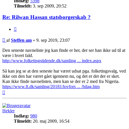
Indlæg:
5398
Tilmeldt:
3. sep 2009, 20:52
Re: Rilwan Hassan statsborgerskab ?
Citer
Indlæg
af
Steffen am
»
9. sep 2019, 23:07
Den seneste navneliste jeg kan finde er her, der ser han ikke ud til at
være i hvert fald.
http://www.folketingstidende.dk/samling ... index.aspx
Så kan jeg se at den seneste har været udsat pga. folketingsvalg, ved
ikke om den har været gået igennem nu, og det er det der er sket.
Kan ikke finde navnelisten, men kan se der er 2 med fra Nigeria.
https://www.ft.dk/samling/20181/lovfors ... /bilag.htm
Top
Hekler
Indlæg:
980
Tilmeldt:
20. maj 2009, 16:54