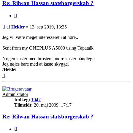
Re: Rilwan Hassan statsborgerskab ?
Citer
Indlæg
af
Hekler
»
13. sep 2019, 13:35
Jeg vil være meget interesseret i at høre..
Sent from my ONEPLUS A5000 using Tapatalk
Nogen kaster med brosten, andre kaster håndtegn.
Jeg nøjes bare med at kaste skygge.
/
Hekler
Top
Administrator
Indlæg:
1047
Tilmeldt:
20. maj 2009, 17:17
Re: Rilwan Hassan statsborgerskab ?
Citer