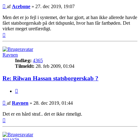
Indlæg
af
Acebone
»
27. dec 2019, 19:07
Men det er jo fejl i systemet, der har gjort, at han ikke allerede havde
fået statsborgerskab på det tidspunkt, hvor han får fartbøden. Det
virker meget uretfærdigt.
Top
Ravnen
Indlæg:
4365
Tilmeldt:
28. feb 2009, 01:04
Re: Rilwan Hassan statsborgerskab ?
Citer
Indlæg
af
Ravnen
»
28. dec 2019, 01:44
Det er en hård straf.. det er ikke rimeligt.
Top