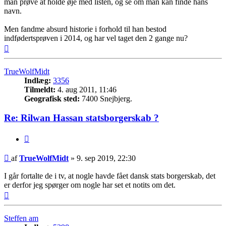
man prøve at holde øje med listen, og se om man kan finde hans
navn.
Men fandme absurd historie i forhold til han bestod
indfødertsprøven i 2014, og har vel taget den 2 gange nu?
Top
TrueWolfMidt
Indlæg:
3356
Tilmeldt:
4. aug 2011, 11:46
Geografisk sted:
7400 Snejbjerg.
Re: Rilwan Hassan statsborgerskab ?
Citer
Indlæg
af
TrueWolfMidt
»
9. sep 2019, 22:30
I går fortalte de i tv, at nogle havde fået dansk stats borgerskab, det
er derfor jeg spørger om nogle har set et notits om det.
Top
Steffen am