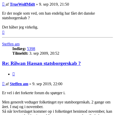
Indlæg
af
TrueWolfMidt
»
9. sep 2019, 21:50
Er der nogle som ved, om han endelig har fået det danske
statsborgerskab ?
Det håber jeg virkelig.
Top
Steffen am
Indlæg:
5398
Tilmeldt:
3. sep 2009, 20:52
Re: Rilwan Hassan statsborgerskab ?
Citer
Indlæg
af
Steffen am
»
9. sep 2019, 22:00
Er vel i det forkerte forum du spørger i.
Men generelt vedtager folketinget nye statsborgerskab, 2 gange om
året. I maj og i november.
Så når lovforslaget kommer op i folketinget henimod november, kan