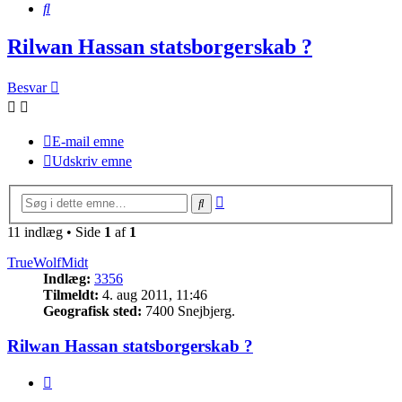
Søg
Rilwan Hassan statsborgerskab ?
Besvar
E-mail emne
Udskriv emne
Avanceret
Søg
søgning
11 indlæg • Side
1
af
1
TrueWolfMidt
Indlæg:
3356
Tilmeldt:
4. aug 2011, 11:46
Geografisk sted:
7400 Snejbjerg.
Rilwan Hassan statsborgerskab ?
Citer