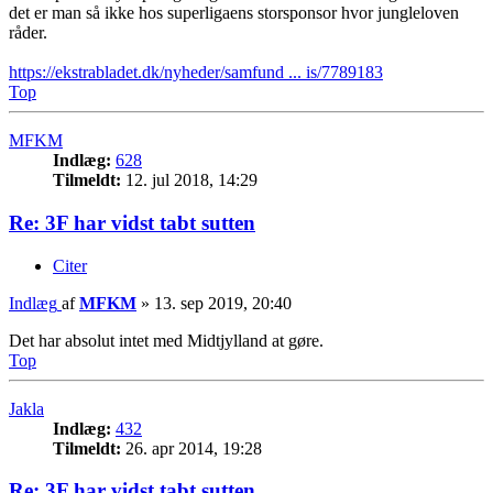
det er man så ikke hos superligaens storsponsor hvor jungleloven
råder.
https://ekstrabladet.dk/nyheder/samfund ... is/7789183
Top
MFKM
Indlæg:
628
Tilmeldt:
12. jul 2018, 14:29
Re: 3F har vidst tabt sutten
Citer
Indlæg
af
MFKM
»
13. sep 2019, 20:40
Det har absolut intet med Midtjylland at gøre.
Top
Jakla
Indlæg:
432
Tilmeldt:
26. apr 2014, 19:28
Re: 3F har vidst tabt sutten