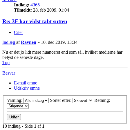
Indlæg:
4365
Tilmeldt:
28. feb 2009, 01:04
Re: 3F har vidst tabt sutten
Citer
Indlæg
af
Ravnen
»
10. dec 2019, 13:34
Nu er det jo lidt mere nuanceret end som så.. hvilket medierne har
belyst de seneste dage.
Top
Besvar
E-mail emne
Udskriv emne
Visning:
Sorter efter:
Retning:
10 indlæg • Side
1
af
1