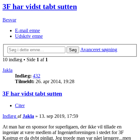
3F har vidst tabt sutten
Besvar
E-mail emne
Udskriv emne
Avanceret søgning
Søg
10 indlæg • Side
1
af
1
Jakla
Indlæg:
432
Tilmeldt:
26. apr 2014, 19:28
3F har vidst tabt sutten
Citer
Indlæg
af
Jakla
»
13. sep 2019, 17:59
At man har en sponsor for superligaen, der ikke vil tillade en
ingeniør at være medlem af Ingeniørforeningen i stedet for 3F
Kastrup er da dybt pinligt. Jeg troede man var nået længere...men