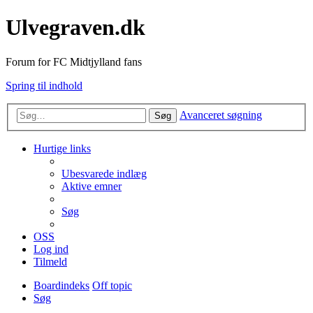
Ulvegraven.dk
Forum for FC Midtjylland fans
Spring til indhold
Avanceret søgning
Søg
Hurtige links
Ubesvarede indlæg
Aktive emner
Søg
OSS
Log ind
Tilmeld
Boardindeks
Off topic
Søg