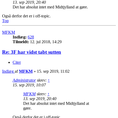
13. sep 2019, 20:40
Det har absolut intet med Midtjylland at gøre.
Også derfor det er i off-topic.
Top
MFKM
Indlæg:
628
Tilmeldt:
12. jul 2018, 14:29
Re: 3F har vidst tabt sutten
Citer
Indlæg
af
MFKM
»
15. sep 2019, 11:02
Administrator
skrev:
↑
15. sep 2019, 10:07
MFKM
skrev:
↑
13. sep 2019, 20:40
Det har absolut intet med Midtjylland at
gøre.
Også derfor det er i off-topic.