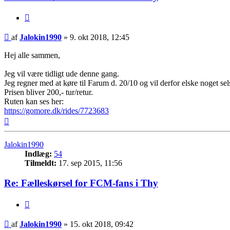
Citer
Indlæg
af
Jalokin1990
»
9. okt 2018, 12:45
Hej alle sammen,
Jeg vil være tidligt ude denne gang.
Jeg regner med at køre til Farum d. 20/10 og vil derfor elske noget se
Prisen bliver 200,- tur/retur.
Ruten kan ses her:
https://gomore.dk/rides/7723683
Top
Jalokin1990
Indlæg:
54
Tilmeldt:
17. sep 2015, 11:56
Re: Fælleskørsel for FCM-fans i Thy
Citer
Indlæg
af
Jalokin1990
»
15. okt 2018, 09:42