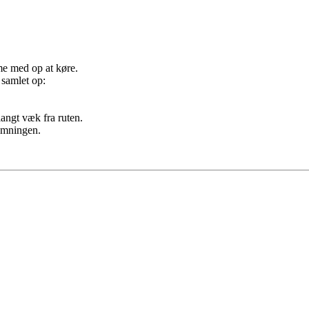
me med op at køre.
 samlet op:
langt væk fra ruten.
temningen.