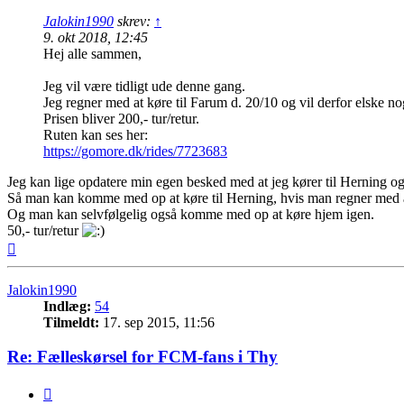
Jalokin1990
skrev:
↑
9. okt 2018, 12:45
Hej alle sammen,
Jeg vil være tidligt ude denne gang.
Jeg regner med at køre til Farum d. 20/10 og vil derfor elske no
Prisen bliver 200,- tur/retur.
Ruten kan ses her:
https://gomore.dk/rides/7723683
Jeg kan lige opdatere min egen besked med at jeg kører til Herning og
Så man kan komme med op at køre til Herning, hvis man regner med at s
Og man kan selvfølgelig også komme med op at køre hjem igen.
50,- tur/retur
Top
Jalokin1990
Indlæg:
54
Tilmeldt:
17. sep 2015, 11:56
Re: Fælleskørsel for FCM-fans i Thy
Citer