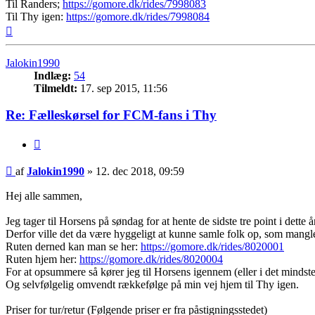
Til Randers;
https://gomore.dk/rides/7998083
Til Thy igen:
https://gomore.dk/rides/7998084
Top
Jalokin1990
Indlæg:
54
Tilmeldt:
17. sep 2015, 11:56
Re: Fælleskørsel for FCM-fans i Thy
Citer
Indlæg
af
Jalokin1990
»
12. dec 2018, 09:59
Hej alle sammen,
Jeg tager til Horsens på søndag for at hente de sidste tre point i dette å
Derfor ville det da være hyggeligt at kunne samle folk op, som mangle
Ruten derned kan man se her:
https://gomore.dk/rides/8020001
Ruten hjem her:
https://gomore.dk/rides/8020004
For at opsummere så kører jeg til Horsens igennem (eller i det mindst
Og selvfølgelig omvendt rækkefølge på min vej hjem til Thy igen.
Priser for tur/retur (Følgende priser er fra påstigningsstedet)