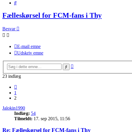
Søg
Fælleskørsel for FCM-fans i Thy
Besvar
E-mail emne
Udskriv emne
Avanceret
Søg
søgning
23 indlæg
Forrige
1
2
Jalokin1990
Indlæg:
54
Tilmeldt:
17. sep 2015, 11:56
Re: Fælleskørsel for FCM-fans i Thy