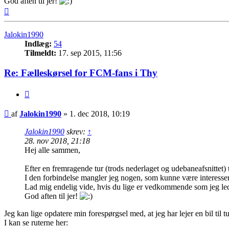
God aften til jer!
Top
Jalokin1990
Indlæg:
54
Tilmeldt:
17. sep 2015, 11:56
Re: Fælleskørsel for FCM-fans i Thy
Citer
Indlæg
af
Jalokin1990
»
1. dec 2018, 10:19
Jalokin1990
skrev:
↑
28. nov 2018, 21:18
Hej alle sammen,
Efter en fremragende tur (trods nederlaget og udebaneafsnittet)
I den forbindelse mangler jeg nogen, som kunne være interesser
Lad mig endelig vide, hvis du lige er vedkommende som jeg lede
God aften til jer!
Jeg kan lige opdatere min forespørgsel med, at jeg har lejer en bil til
I kan se ruterne her: