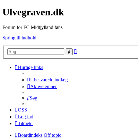
Ulvegraven.dk
Forum for FC Midtjylland fans
Spring til indhold
Avanceret
Søg
søgning
Hurtige links
Ubesvarede indlæg
Aktive emner
Søg
OSS
Log ind
Tilmeld
Boardindeks
Off topic