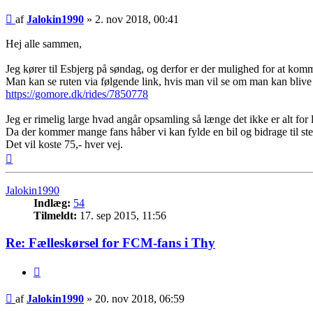
Indlæg
af
Jalokin1990
»
2. nov 2018, 00:41
Hej alle sammen,
Jeg kører til Esbjerg på søndag, og derfor er der mulighed for at kom
Man kan se ruten via følgende link, hvis man vil se om man kan blive
https://gomore.dk/rides/7850778
Jeg er rimelig large hvad angår opsamling så længe det ikke er alt for 
Da der kommer mange fans håber vi kan fylde en bil og bidrage til s
Det vil koste 75,- hver vej.
Top
Jalokin1990
Indlæg:
54
Tilmeldt:
17. sep 2015, 11:56
Re: Fælleskørsel for FCM-fans i Thy
Citer
Indlæg
af
Jalokin1990
»
20. nov 2018, 06:59