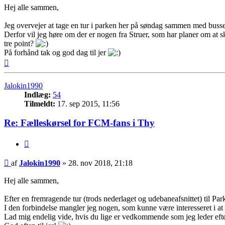
Hej alle sammen,
Jeg overvejer at tage en tur i parken her på søndag sammen med bussen
Derfor vil jeg høre om der er nogen fra Struer, som har planer om at s
tre point?
På forhånd tak og god dag til jer
Top
Jalokin1990
Indlæg:
54
Tilmeldt:
17. sep 2015, 11:56
Re: Fælleskørsel for FCM-fans i Thy
Citer
Indlæg
af
Jalokin1990
»
28. nov 2018, 21:18
Hej alle sammen,
Efter en fremragende tur (trods nederlaget og udebaneafsnittet) til P
I den forbindelse mangler jeg nogen, som kunne være interesseret i at
Lad mig endelig vide, hvis du lige er vedkommende som jeg leder efte