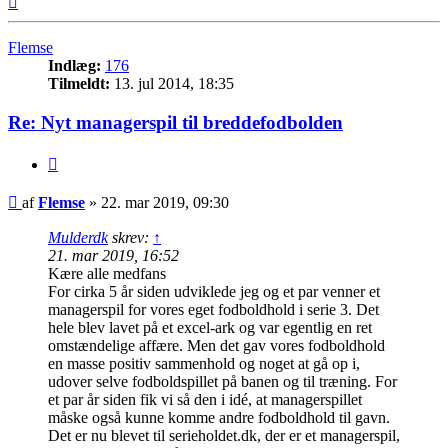
Flemse
Indlæg:
176
Tilmeldt:
13. jul 2014, 18:35
Re: Nyt managerspil til breddefodbolden
Citer
Indlæg
af
Flemse
»
22. mar 2019, 09:30
Mulderdk
skrev:
↑
21. mar 2019, 16:52
Kære alle medfans
For cirka 5 år siden udviklede jeg og et par venner et
managerspil for vores eget fodboldhold i serie 3. Det
hele blev lavet på et excel-ark og var egentlig en ret
omstændelige affære. Men det gav vores fodboldhold
en masse positiv sammenhold og noget at gå op i,
udover selve fodboldspillet på banen og til træning. For
et par år siden fik vi så den i idé, at managerspillet
måske også kunne komme andre fodboldhold til gavn.
Det er nu blevet til serieholdet.dk, der er et managerspil,