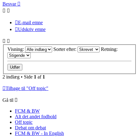
Besvar
E-mail emne
Udskriv emne
Visning:
Sorter efter:
Retning:
2 indlæg • Side
1
af
1
Tilbage til "Off topic"
Gå til
FCM & BW
Alt det andet fodbold
Off topic
Debat om debat
FCM & BW - In English