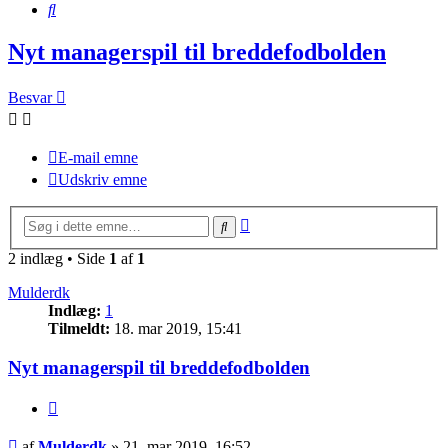
Søg
Nyt managerspil til breddefodbolden
Besvar
E-mail emne
Udskriv emne
Avanceret
Søg
søgning
2 indlæg • Side
1
af
1
Mulderdk
Indlæg:
1
Tilmeldt:
18. mar 2019, 15:41
Nyt managerspil til breddefodbolden
Citer
Indlæg
af
Mulderdk
»
21. mar 2019, 16:52