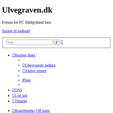
Ulvegraven.dk
Forum for FC Midtjylland fans
Spring til indhold
Avanceret
Søg
søgning
Hurtige links
Ubesvarede indlæg
Aktive emner
Søg
OSS
Log ind
Tilmeld
Boardindeks
Off topic