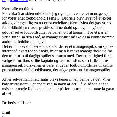
Kære alle medfans
For cirka 5 år siden udviklede jeg og et par venner et managerspil
for vores eget fodboldhold i serie 3. Det hele blev lavet på et excel-
ark og var egentlig en ret omstændelige affære. Men det gav vores
fodboldhold en masse positiv sammenhold og noget at gå op i,
udover selve fodboldspillet på banen og til træning. For et par år
siden fik vi så den i idé, at managerspillet måske også kunne komme
andre fodboldhold til gavn.
Det er nu blevet til serieholdet.dk, der er et managerspil, som spilles
internt på hvert fodboldhold, hvor man laver et managerhold ud fra
den trup man til dagligt spiller sammen med. Der er mulighed for at
vælge formation, skifte kaptajn og lave transfers som i alle andre
managerspil. Forskellen er bare, at det er fodboldholdenes virkelige
præstationer på fodboldbanen, der afgør pointene i managerspillet.
Alt er selvfølgelig helt gratis og vi tjener ingen penge på det. Vi er
bare interesseret i, at andre kan få gavn af det. Så vi håber, at der
måske er nogle fodboldspillere her på forummet, som kunne få gavn
af det
De bedste hilsner
Emil
Top