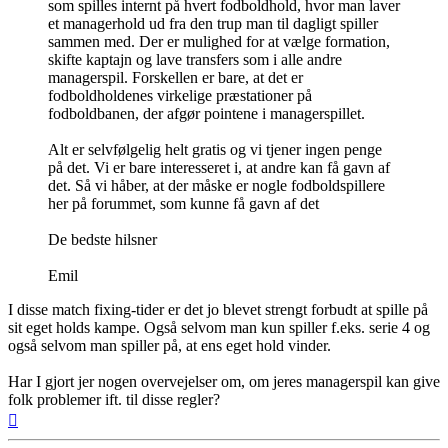
som spilles internt på hvert fodboldhold, hvor man laver
et managerhold ud fra den trup man til dagligt spiller
sammen med. Der er mulighed for at vælge formation,
skifte kaptajn og lave transfers som i alle andre
managerspil. Forskellen er bare, at det er
fodboldholdenes virkelige præstationer på
fodboldbanen, der afgør pointene i managerspillet.
Alt er selvfølgelig helt gratis og vi tjener ingen penge
på det. Vi er bare interesseret i, at andre kan få gavn af
det. Så vi håber, at der måske er nogle fodboldspillere
her på forummet, som kunne få gavn af det
De bedste hilsner
Emil
I disse match fixing-tider er det jo blevet strengt forbudt at spille på
sit eget holds kampe. Også selvom man kun spiller f.eks. serie 4 og
også selvom man spiller på, at ens eget hold vinder.
Har I gjort jer nogen overvejelser om, om jeres managerspil kan give
folk problemer ift. til disse regler?
Top