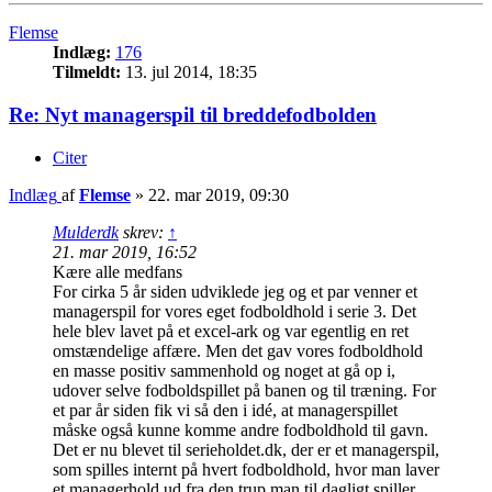
Flemse
Indlæg:
176
Tilmeldt:
13. jul 2014, 18:35
Re: Nyt managerspil til breddefodbolden
Citer
Indlæg
af
Flemse
»
22. mar 2019, 09:30
Mulderdk
skrev:
↑
21. mar 2019, 16:52
Kære alle medfans
For cirka 5 år siden udviklede jeg og et par venner et
managerspil for vores eget fodboldhold i serie 3. Det
hele blev lavet på et excel-ark og var egentlig en ret
omstændelige affære. Men det gav vores fodboldhold
en masse positiv sammenhold og noget at gå op i,
udover selve fodboldspillet på banen og til træning. For
et par år siden fik vi så den i idé, at managerspillet
måske også kunne komme andre fodboldhold til gavn.
Det er nu blevet til serieholdet.dk, der er et managerspil,
som spilles internt på hvert fodboldhold, hvor man laver
et managerhold ud fra den trup man til dagligt spiller