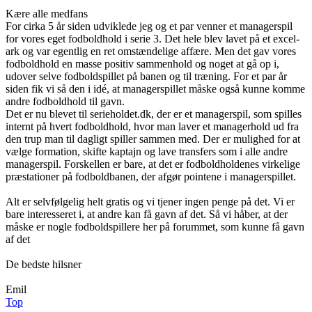
Kære alle medfans
For cirka 5 år siden udviklede jeg og et par venner et managerspil
for vores eget fodboldhold i serie 3. Det hele blev lavet på et excel-
ark og var egentlig en ret omstændelige affære. Men det gav vores
fodboldhold en masse positiv sammenhold og noget at gå op i,
udover selve fodboldspillet på banen og til træning. For et par år
siden fik vi så den i idé, at managerspillet måske også kunne komme
andre fodboldhold til gavn.
Det er nu blevet til serieholdet.dk, der er et managerspil, som spilles
internt på hvert fodboldhold, hvor man laver et managerhold ud fra
den trup man til dagligt spiller sammen med. Der er mulighed for at
vælge formation, skifte kaptajn og lave transfers som i alle andre
managerspil. Forskellen er bare, at det er fodboldholdenes virkelige
præstationer på fodboldbanen, der afgør pointene i managerspillet.
Alt er selvfølgelig helt gratis og vi tjener ingen penge på det. Vi er
bare interesseret i, at andre kan få gavn af det. Så vi håber, at der
måske er nogle fodboldspillere her på forummet, som kunne få gavn
af det
De bedste hilsner
Emil
Top