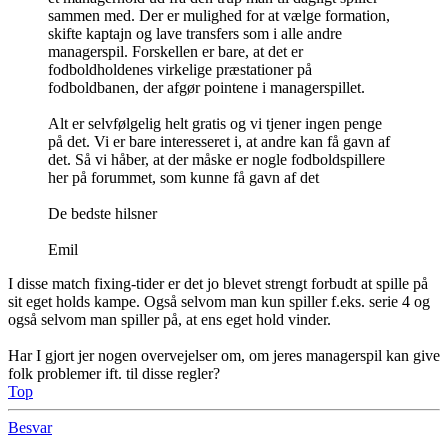
sammen med. Der er mulighed for at vælge formation,
skifte kaptajn og lave transfers som i alle andre
managerspil. Forskellen er bare, at det er
fodboldholdenes virkelige præstationer på
fodboldbanen, der afgør pointene i managerspillet.
Alt er selvfølgelig helt gratis og vi tjener ingen penge
på det. Vi er bare interesseret i, at andre kan få gavn af
det. Så vi håber, at der måske er nogle fodboldspillere
her på forummet, som kunne få gavn af det
De bedste hilsner
Emil
I disse match fixing-tider er det jo blevet strengt forbudt at spille på
sit eget holds kampe. Også selvom man kun spiller f.eks. serie 4 og
også selvom man spiller på, at ens eget hold vinder.
Har I gjort jer nogen overvejelser om, om jeres managerspil kan give
folk problemer ift. til disse regler?
Top
Besvar