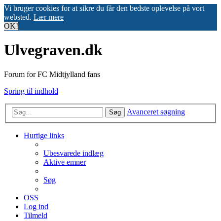
Vi bruger cookies for at sikre du får den bedste oplevelse på vort
websted.
Lær mere
OK!
Ulvegraven.dk
Forum for FC Midtjylland fans
Spring til indhold
Avanceret søgning
Søg
Hurtige links
Ubesvarede indlæg
Aktive emner
Søg
OSS
Log ind
Tilmeld