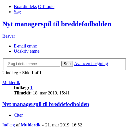
Boardindeks
Off topic
Søg
Nyt managerspil til breddefodbolden
Besvar
E-mail emne
Udskriv emne
Avanceret søgning
Søg
2 indlæg • Side
1
af
1
Mulderdk
Indlæg:
1
Tilmeldt:
18. mar 2019, 15:41
Nyt managerspil til breddefodbolden
Citer
Indlæg
af
Mulderdk
»
21. mar 2019, 16:52