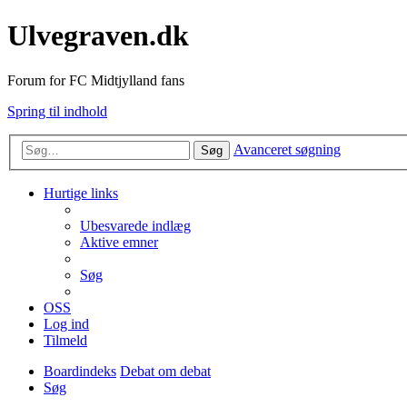
Ulvegraven.dk
Forum for FC Midtjylland fans
Spring til indhold
Avanceret søgning
Søg
Hurtige links
Ubesvarede indlæg
Aktive emner
Søg
OSS
Log ind
Tilmeld
Boardindeks
Debat om debat
Søg