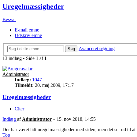
Uregelmæssigheder
Besvar
E-mail emne
Udskriv emne
Avanceret søgning
Søg
13 indlæg • Side
1
af
1
Administrator
Indlæg:
1047
Tilmeldt:
20. maj 2009, 17:17
Uregelmæssigheder
Citer
Indlæg
af
Administrator
»
15. nov 2018, 14:55
Der har været lidt uregelmæssigheder med siden, men det ser ud til at 
Top