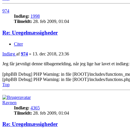
974
Indlæg:
1998
Tilmeldt:
28. feb 2009, 01:04
Re: Uregelmæssigheder
Citer
Indlæg
af
974
»
13. dec 2018, 23:36
Jeg får jævnligt denne tilbagemelding, når jeg lige har lavet et indlæg:
[phpBB Debug] PHP Warning: in file [ROOT]/includes/functions_messe
[phpBB Debug] PHP Warning: in file [ROOT]/includes/functions.php o
Top
Ravnen
Indlæg:
4365
Tilmeldt:
28. feb 2009, 01:04
Re: Uregelmæssigheder