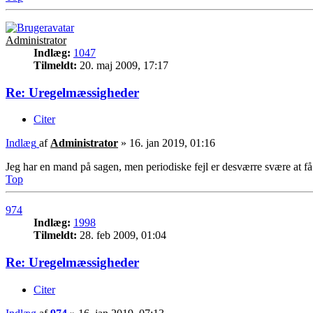
Administrator
Indlæg:
1047
Tilmeldt:
20. maj 2009, 17:17
Re: Uregelmæssigheder
Citer
Indlæg
af
Administrator
»
16. jan 2019, 01:16
Jeg har en mand på sagen, men periodiske fejl er desværre svære at få h
Top
974
Indlæg:
1998
Tilmeldt:
28. feb 2009, 01:04
Re: Uregelmæssigheder
Citer