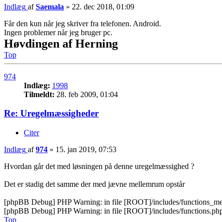
Indlæg
af
Saemala
»
22. dec 2018, 01:09
Får den kun når jeg skriver fra telefonen. Android.
Ingen problemer når jeg bruger pc.
Høvdingen af Herning
Top
974
Indlæg:
1998
Tilmeldt:
28. feb 2009, 01:04
Re: Uregelmæssigheder
Citer
Indlæg
af
974
»
15. jan 2019, 07:53
Hvordan går det med løsningen på denne uregelmæssighed ?
Det er stadig det samme der med jævne mellemrum opstår
[phpBB Debug] PHP Warning: in file [ROOT]/includes/functions_messe
[phpBB Debug] PHP Warning: in file [ROOT]/includes/functions.php o
Top