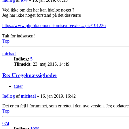
Indlæg
af
974
»
16. jan 2019, 07:13
Ved ikke om det her kan hjælpe noget ?
Jeg har ikke noget forstand på det desværre
https://www.phpbb.com/customise/db/exte ... pic/191226
Tak for indsatsen!
Top
michael
Indlæg:
5
Tilmeldt:
23. maj 2015, 14:49
Re: Uregelmæssigheder
Citer
Indlæg
af
michael
»
16. jan 2019, 16:42
Det er en fejl i forummet, som er rettet i den nye version. Jeg opdater
Top
974
Indlæg:
1998