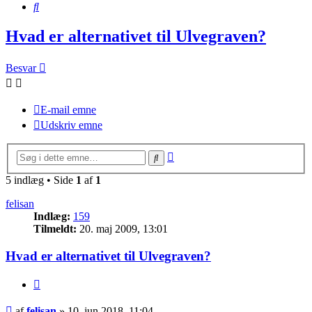
Søg
Hvad er alternativet til Ulvegraven?
Besvar
E-mail emne
Udskriv emne
Avanceret
Søg
søgning
5 indlæg • Side
1
af
1
felisan
Indlæg:
159
Tilmeldt:
20. maj 2009, 13:01
Hvad er alternativet til Ulvegraven?
Citer
Indlæg
af
felisan
»
10. jun 2018, 11:04