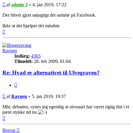
Indlæg
af
admin 3
»
4. jan 2019, 17:22
Der bliver gjort nøjagtigt det samme på Facebook.
Ikke at det hjælper det mindste
Top
Ravnen
Indlæg:
4365
Tilmeldt:
28. feb 2009, 01:04
Re: Hvad er alternativet til Ulvegraven?
Citer
Indlæg
af
Ravnen
»
5. jan 2019, 19:37
Mht. debatten, synes jeg egentlig at niveauet har været rigtig fint i et
pænt stykke tid nu
Top
Besvar