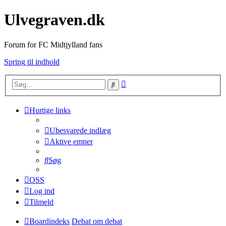
Ulvegraven.dk
Forum for FC Midtjylland fans
Spring til indhold
Avanceret
Søg
søgning
Hurtige links
Ubesvarede indlæg
Aktive emner
Søg
OSS
Log ind
Tilmeld
Boardindeks
Debat om debat