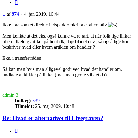
Citer
Indlæg
af
974
»
4. jan 2019, 16:44
Ikke lige som et direkte indspark omkring et alternativ
Men tænkte at det eks. også kunne være rart, at når folk lige linker
til en tilfældig artikel på bold.dk, Tipsbladet osv., så også lige kort
beskriver hvad eller hvem artiklen om handler ?
Eks. i transfertråden
Så kan man hvis man alligevel godt ved hvad det handler om,
undlade at klikke på linket (hvis man gerne vil det da)
Top
admin 3
Indlæg:
339
Tilmeldt:
25. maj 2009, 10:48
Re: Hvad er alternativet til Ulvegraven?
Citer