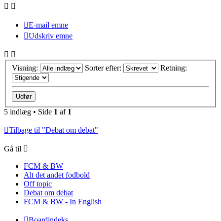
E-mail emne
Udskriv emne
Visning:
Sorter efter:
Retning:
5 indlæg • Side
1
af
1
Tilbage til "Debat om debat"
Gå til
FCM & BW
Alt det andet fodbold
Off topic
Debat om debat
FCM & BW - In English
Boardindeks