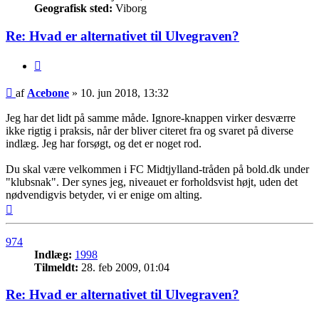
Geografisk sted:
Viborg
Re: Hvad er alternativet til Ulvegraven?
Citer
Indlæg
af
Acebone
»
10. jun 2018, 13:32
Jeg har det lidt på samme måde. Ignore-knappen virker desværre
ikke rigtig i praksis, når der bliver citeret fra og svaret på diverse
indlæg. Jeg har forsøgt, og det er noget rod.
Du skal være velkommen i FC Midtjylland-tråden på bold.dk under
"klubsnak". Der synes jeg, niveauet er forholdsvist højt, uden det
nødvendigvis betyder, vi er enige om alting.
Top
974
Indlæg:
1998
Tilmeldt:
28. feb 2009, 01:04
Re: Hvad er alternativet til Ulvegraven?