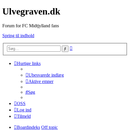
Ulvegraven.dk
Forum for FC Midtjylland fans
Spring til indhold
Avanceret
Søg
søgning
Hurtige links
Ubesvarede indlæg
Aktive emner
Søg
OSS
Log ind
Tilmeld
Boardindeks
Off topic