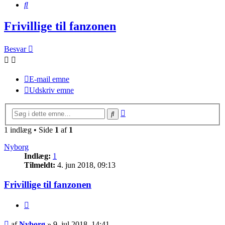
Søg
Frivillige til fanzonen
Besvar
E-mail emne
Udskriv emne
Avanceret
Søg
søgning
1 indlæg • Side
1
af
1
Nyborg
Indlæg:
1
Tilmeldt:
4. jun 2018, 09:13
Frivillige til fanzonen
Citer
Indlæg
af
Nyborg
»
9. jul 2018, 14:41