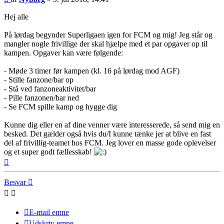
Hej alle
På lørdag begynder Superligaen igen for FCM og mig! Jeg står og
mangler nogle frivillige der skal hjælpe med et par opgaver op til
kampen. Opgaver kan være følgende:
- Møde 3 timer før kampen (kl. 16 på lørdag mod AGF)
- Stille fanzone/bar op
- Stå ved fanzoneaktivitet/bar
- Pille fanzonen/bar ned
- Se FCM spille kamp og hygge dig
Kunne dig eller en af dine venner være interesserede, så send mig en
besked. Det gælder også hvis du/I kunne tænke jer at blive en fast
del af frivillig-teamet hos FCM. Jeg lover en masse gode oplevelser
og et super godt fællesskab!
Top
Besvar
E-mail emne
Udskriv emne