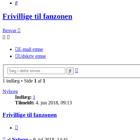
Søg
Frivillige til fanzonen
Besvar
E-mail emne
Udskriv emne
Avanceret
Søg
søgning
1 indlæg • Side
1
af
1
Nyborg
Indlæg:
1
Tilmeldt:
4. jun 2018, 09:13
Frivillige til fanzonen
Citer
Indlæg
af
Nyborg
»
9. jul 2018, 14:41