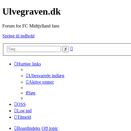
Ulvegraven.dk
Forum for FC Midtjylland fans
Spring til indhold
Avanceret
Søg
søgning
Hurtige links
Ubesvarede indlæg
Aktive emner
Søg
OSS
Log ind
Tilmeld
Boardindeks
Off topic