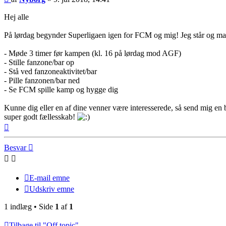
Hej alle
På lørdag begynder Superligaen igen for FCM og mig! Jeg står og man
- Møde 3 timer før kampen (kl. 16 på lørdag mod AGF)
- Stille fanzone/bar op
- Stå ved fanzoneaktivitet/bar
- Pille fanzonen/bar ned
- Se FCM spille kamp og hygge dig
Kunne dig eller en af dine venner være interesserede, så send mig en b
super godt fællesskab!
Top
Besvar
E-mail emne
Udskriv emne
1 indlæg • Side
1
af
1
Tilbage til "Off topic"