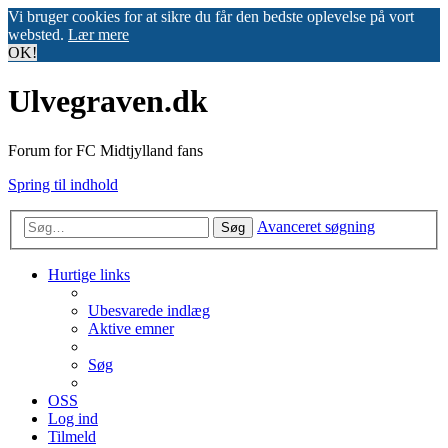
Vi bruger cookies for at sikre du får den bedste oplevelse på vort
websted.
Lær mere
OK!
Ulvegraven.dk
Forum for FC Midtjylland fans
Spring til indhold
Avanceret søgning
Søg
Hurtige links
Ubesvarede indlæg
Aktive emner
Søg
OSS
Log ind
Tilmeld