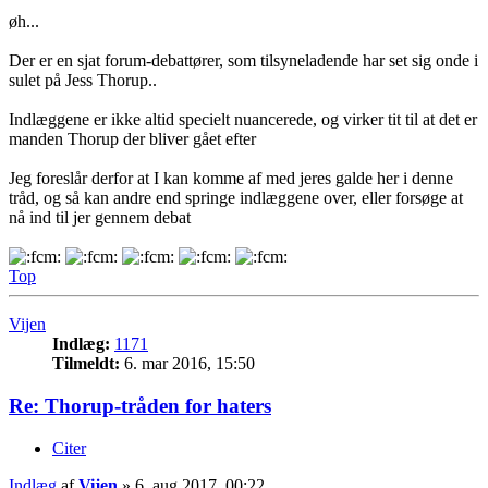
øh...
Der er en sjat forum-debattører, som tilsyneladende har set sig onde i
sulet på Jess Thorup..
Indlæggene er ikke altid specielt nuancerede, og virker tit til at det er
manden Thorup der bliver gået efter
Jeg foreslår derfor at I kan komme af med jeres galde her i denne
tråd, og så kan andre end springe indlæggene over, eller forsøge at
nå ind til jer gennem debat
Top
Vijen
Indlæg:
1171
Tilmeldt:
6. mar 2016, 15:50
Re: Thorup-tråden for haters
Citer
Indlæg
af
Vijen
»
6. aug 2017, 00:22