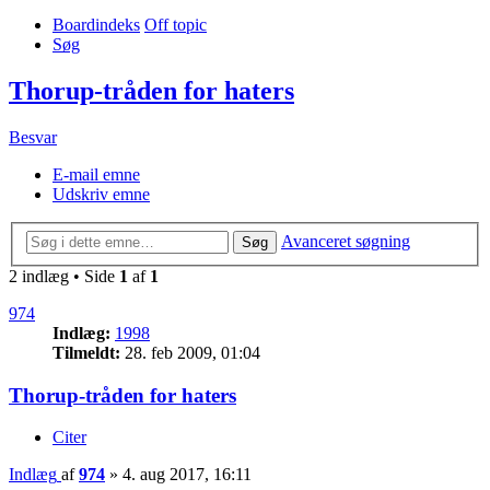
Boardindeks
Off topic
Søg
Thorup-tråden for haters
Besvar
E-mail emne
Udskriv emne
Avanceret søgning
Søg
2 indlæg • Side
1
af
1
974
Indlæg:
1998
Tilmeldt:
28. feb 2009, 01:04
Thorup-tråden for haters
Citer
Indlæg
af
974
»
4. aug 2017, 16:11