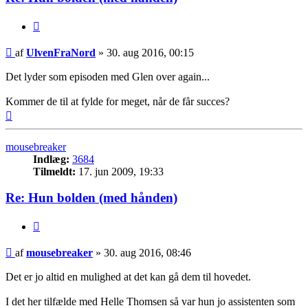
Citer
Indlæg
af
UlvenFraNord
»
30. aug 2016, 00:15
Det lyder som episoden med Glen over again...
Kommer de til at fylde for meget, når de får succes?
Top
mousebreaker
Indlæg:
3684
Tilmeldt:
17. jun 2009, 19:33
Re: Hun bolden (med hånden)
Citer
Indlæg
af
mousebreaker
»
30. aug 2016, 08:46
Det er jo altid en mulighed at det kan gå dem til hovedet.
I det her tilfælde med Helle Thomsen så var hun jo assistenten som