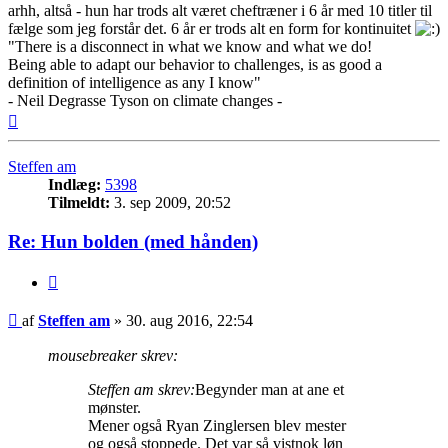
arhh, altså - hun har trods alt været cheftræner i 6 år med 10 titler til
fælge som jeg forstår det. 6 år er trods alt en form for kontinuitet
"There is a disconnect in what we know and what we do!
Being able to adapt our behavior to challenges, is as good a
definition of intelligence as any I know"
- Neil Degrasse Tyson on climate changes -
Top
Steffen am
Indlæg:
5398
Tilmeldt:
3. sep 2009, 20:52
Re: Hun bolden (med hånden)
Citer
Indlæg
af
Steffen am
»
30. aug 2016, 22:54
mousebreaker skrev:
Steffen am skrev:
Begynder man at ane et
mønster.
Mener også Ryan Zinglersen blev mester
og også stoppede. Det var så vistnok løn