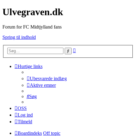
Ulvegraven.dk
Forum for FC Midtjylland fans
Spring til indhold
Avanceret
Søg
søgning
Hurtige links
Ubesvarede indlæg
Aktive emner
Søg
OSS
Log ind
Tilmeld
Boardindeks
Off topic