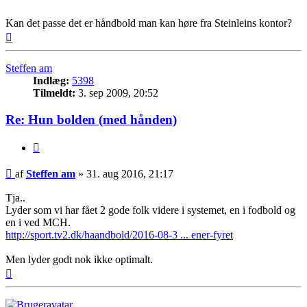
Kan det passe det er håndbold man kan høre fra Steinleins kontor?
Top
Steffen am
Indlæg:
5398
Tilmeldt:
3. sep 2009, 20:52
Re: Hun bolden (med hånden)
Citer
Indlæg
af
Steffen am
»
31. aug 2016, 21:17
Tja..
Lyder som vi har fået 2 gode folk videre i systemet, en i fodbold og
en i ved MCH.
http://sport.tv2.dk/haandbold/2016-08-3 ... ener-fyret
Men lyder godt nok ikke optimalt.
Top