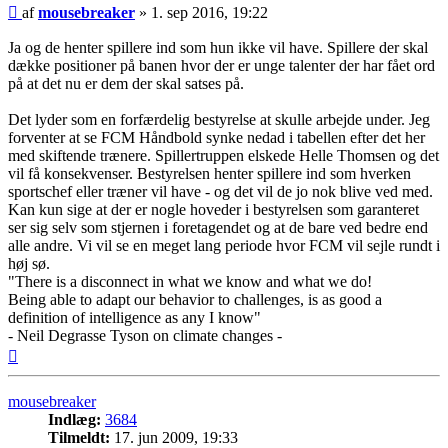
Indlæg
af
mousebreaker
»
1. sep 2016, 19:22
Ja og de henter spillere ind som hun ikke vil have. Spillere der skal
dække positioner på banen hvor der er unge talenter der har fået ord
på at det nu er dem der skal satses på.
Det lyder som en forfærdelig bestyrelse at skulle arbejde under. Jeg
forventer at se FCM Håndbold synke nedad i tabellen efter det her
med skiftende trænere. Spillertruppen elskede Helle Thomsen og det
vil få konsekvenser. Bestyrelsen henter spillere ind som hverken
sportschef eller træner vil have - og det vil de jo nok blive ved med.
Kan kun sige at der er nogle hoveder i bestyrelsen som garanteret
ser sig selv som stjernen i foretagendet og at de bare ved bedre end
alle andre. Vi vil se en meget lang periode hvor FCM vil sejle rundt i
høj sø.
"There is a disconnect in what we know and what we do!
Being able to adapt our behavior to challenges, is as good a
definition of intelligence as any I know"
- Neil Degrasse Tyson on climate changes -
Top
mousebreaker
Indlæg:
3684
Tilmeldt:
17. jun 2009, 19:33