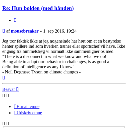
Re: Hun bolden (med hånden)
Citer
Indlæg
af
mousebreaker
»
1. sep 2016, 19:24
Jeg tror faktisk ikke at jeg nogensinde har hørt om at en bestyrelse
henter spillere ind som hverken træner eller sportschef vil have. Ikke
engang fra himmelstrøg vi normalt ikke sammenligner os med
"There is a disconnect in what we know and what we do!
Being able to adapt our behavior to challenges, is as good a
definition of intelligence as any I know"
- Neil Degrasse Tyson on climate changes -
Top
Besvar
E-mail emne
Udskriv emne