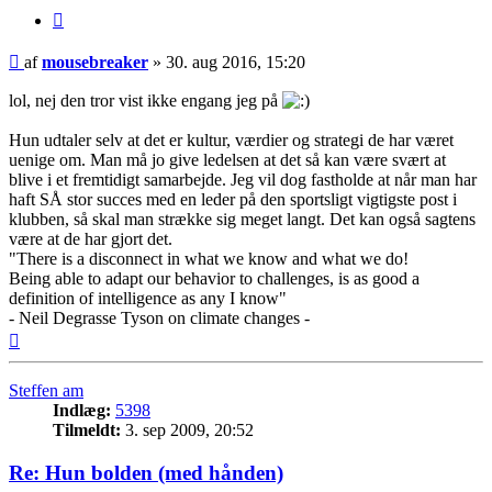
Citer
Indlæg
af
mousebreaker
»
30. aug 2016, 15:20
lol, nej den tror vist ikke engang jeg på
Hun udtaler selv at det er kultur, værdier og strategi de har været
uenige om. Man må jo give ledelsen at det så kan være svært at
blive i et fremtidigt samarbejde. Jeg vil dog fastholde at når man har
haft SÅ stor succes med en leder på den sportsligt vigtigste post i
klubben, så skal man strække sig meget langt. Det kan også sagtens
være at de har gjort det.
"There is a disconnect in what we know and what we do!
Being able to adapt our behavior to challenges, is as good a
definition of intelligence as any I know"
- Neil Degrasse Tyson on climate changes -
Top
Steffen am
Indlæg:
5398
Tilmeldt:
3. sep 2009, 20:52
Re: Hun bolden (med hånden)