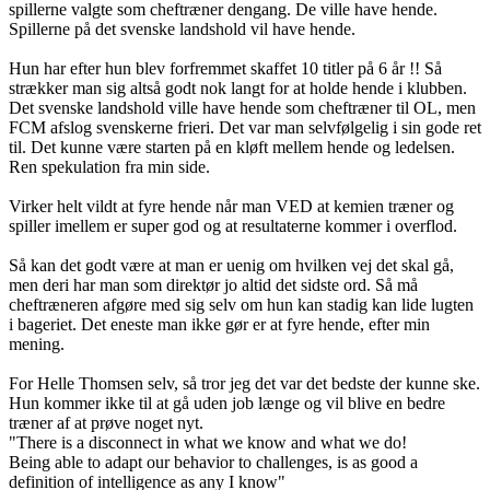
spillerne valgte som cheftræner dengang. De ville have hende.
Spillerne på det svenske landshold vil have hende.
Hun har efter hun blev forfremmet skaffet 10 titler på 6 år !! Så
strækker man sig altså godt nok langt for at holde hende i klubben.
Det svenske landshold ville have hende som cheftræner til OL, men
FCM afslog svenskerne frieri. Det var man selvfølgelig i sin gode ret
til. Det kunne være starten på en kløft mellem hende og ledelsen.
Ren spekulation fra min side.
Virker helt vildt at fyre hende når man VED at kemien træner og
spiller imellem er super god og at resultaterne kommer i overflod.
Så kan det godt være at man er uenig om hvilken vej det skal gå,
men deri har man som direktør jo altid det sidste ord. Så må
cheftræneren afgøre med sig selv om hun kan stadig kan lide lugten
i bageriet. Det eneste man ikke gør er at fyre hende, efter min
mening.
For Helle Thomsen selv, så tror jeg det var det bedste der kunne ske.
Hun kommer ikke til at gå uden job længe og vil blive en bedre
træner af at prøve noget nyt.
"There is a disconnect in what we know and what we do!
Being able to adapt our behavior to challenges, is as good a
definition of intelligence as any I know"