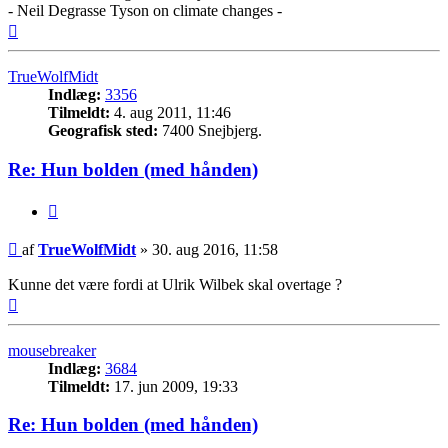
- Neil Degrasse Tyson on climate changes -
Top
TrueWolfMidt
Indlæg:
3356
Tilmeldt:
4. aug 2011, 11:46
Geografisk sted:
7400 Snejbjerg.
Re: Hun bolden (med hånden)
Citer
Indlæg
af
TrueWolfMidt
»
30. aug 2016, 11:58
Kunne det være fordi at Ulrik Wilbek skal overtage ?
Top
mousebreaker
Indlæg:
3684
Tilmeldt:
17. jun 2009, 19:33
Re: Hun bolden (med hånden)