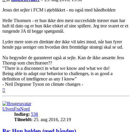
Jesus det sejler i FCM i øjeblikket - nu også med håndbolden
Helle Thomsen - er hun ikke den mest succesfulde træner man har
haft til dato og er hun ikke elsket af sine spillere. Jeg tror svaret er et
rungende JA til begge spørgsmål.
Lyder mere som en direktør der ikke vil tales imod, når han fyrer
hende pga ueniger om hvordan den fremtidige strategi skal se ud.
Nu begynder de garanteret også at sejle. Kan de ikke ansætte Jess
Thorup som checftræner??
"There is a disconnect in what we know and what we do!
Being able to adapt our behavior to challenges, is as good a
definition of intelligence as any I know"
- Neil Degrasse Tyson on climate changes -
Top
UlvenFraNord
Indlæg:
538
Tilmeldt:
25. aug 2016, 22:19
Re: Hun bolden (med hånden)