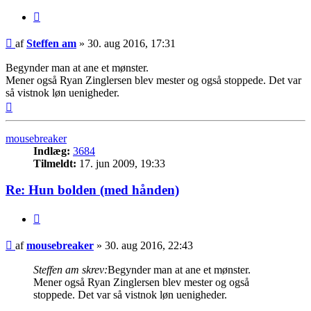
Citer
Indlæg
af
Steffen am
»
30. aug 2016, 17:31
Begynder man at ane et mønster.
Mener også Ryan Zinglersen blev mester og også stoppede. Det var
så vistnok løn uenigheder.
Top
mousebreaker
Indlæg:
3684
Tilmeldt:
17. jun 2009, 19:33
Re: Hun bolden (med hånden)
Citer
Indlæg
af
mousebreaker
»
30. aug 2016, 22:43
Steffen am skrev:
Begynder man at ane et mønster.
Mener også Ryan Zinglersen blev mester og også
stoppede. Det var så vistnok løn uenigheder.