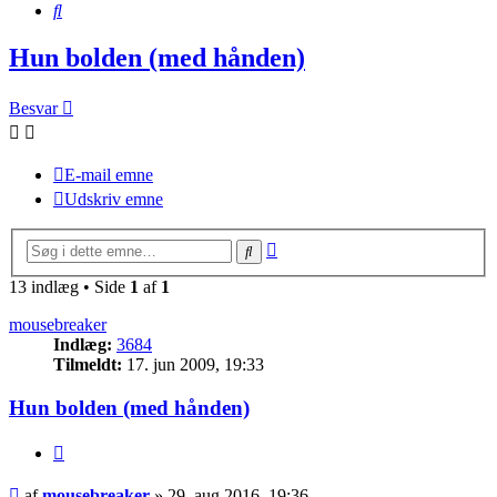
Søg
Hun bolden (med hånden)
Besvar
E-mail emne
Udskriv emne
Avanceret
Søg
søgning
13 indlæg • Side
1
af
1
mousebreaker
Indlæg:
3684
Tilmeldt:
17. jun 2009, 19:33
Hun bolden (med hånden)
Citer
Indlæg
af
mousebreaker
»
29. aug 2016, 19:36