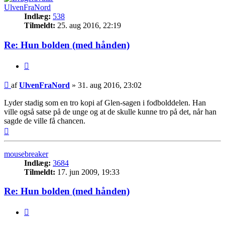
UlvenFraNord
Indlæg:
538
Tilmeldt:
25. aug 2016, 22:19
Re: Hun bolden (med hånden)
Citer
Indlæg
af
UlvenFraNord
»
31. aug 2016, 23:02
Lyder stadig som en tro kopi af Glen-sagen i fodbolddelen. Han
ville også satse på de unge og at de skulle kunne tro på det, når han
sagde de ville få chancen.
Top
mousebreaker
Indlæg:
3684
Tilmeldt:
17. jun 2009, 19:33
Re: Hun bolden (med hånden)
Citer