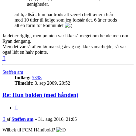
uenigheder.
arhh, altså - hun har trods alt været cheftræner i 6 år
med 10 titler til fælge som jeg forstår det. 6 år er trods
alt en form for kontinuitet
Ja det er rigtigt, men pointen var ikke så meget om hende men om
Ryan dengang.
Men det var så af en lønmæssig årsag og ikke samarbejde, så var
også lidt en halv pointe.
Top
Steffen am
Indlæg:
5398
Tilmeldt:
3. sep 2009, 20:52
Re: Hun bolden (med hånden)
Citer
Indlæg
af
Steffen am
»
31. aug 2016, 21:05
Wilbek til FCM Håndbold?