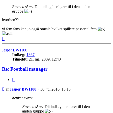
Ravnen skrev:
Dit indlæg her hører til i den anden
gruppe
hvorhen??
vi fcm fans kan jo også omtale hvilket spillere passer til fcm
Top
Jesper BW1100
Indlæg:
1867
Tilmeldt:
21. maj 2009, 12:43
Re: Football manager
Citer
Indlæg
af
Jesper BW1100
»
30. jul 2016, 18:13
henker skrev:
Ravnen skrev:
Dit indlæg her hører til i den
anden gruppe