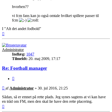
hvorhen??
vi fcm fans kan jo også omtale hvilket spillere passer til
fcm
I "Alt det andet fodbold"
Top
Administrator
Indlæg:
1047
Tilmeldt:
20. maj 2009, 17:17
Re: Football manager
Citer
Indlæg
af
Administrator
»
30. jul 2016, 21:25
Sådan, så er emnet på rette plads. Jeg synes sagtens at vi kan have
en tråd om FM, men den skal lie have den rette placering.
Top