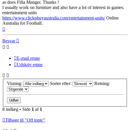
as does Fifia Manger. Thanks !
I usually work on furniture and also have a lot of interest in games.
entertainment units
https://www.clicknbuyaustralia.com/entertainment-units/
Online
Australia for Football.
Top
Besvar
E-mail emne
Udskriv emne
Visning:
Sorter efter:
Retning:
8 indlæg • Side
1
af
1
Tilbage til "Off topic"