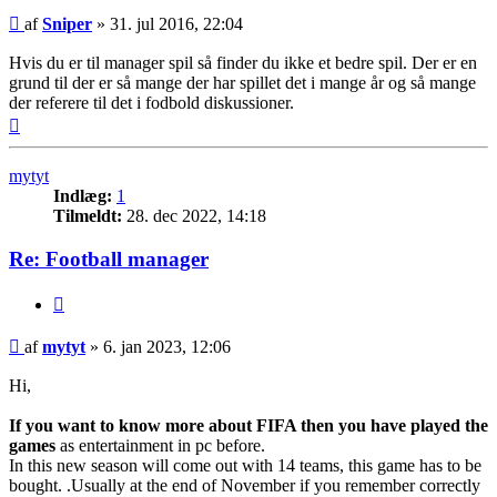
Indlæg
af
Sniper
»
31. jul 2016, 22:04
Hvis du er til manager spil så finder du ikke et bedre spil. Der er en
grund til der er så mange der har spillet det i mange år og så mange
der referere til det i fodbold diskussioner.
Top
mytyt
Indlæg:
1
Tilmeldt:
28. dec 2022, 14:18
Re: Football manager
Citer
Indlæg
af
mytyt
»
6. jan 2023, 12:06
Hi,
If you want to know more about FIFA then you have played the
games
as entertainment in pc before.
In this new season will come out with 14 teams, this game has to be
bought. .Usually at the end of November if you remember correctly