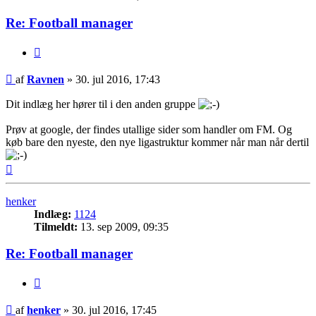
Re: Football manager
Citer
Indlæg
af
Ravnen
»
30. jul 2016, 17:43
Dit indlæg her hører til i den anden gruppe
Prøv at google, der findes utallige sider som handler om FM. Og
køb bare den nyeste, den nye ligastruktur kommer når man når dertil
Top
henker
Indlæg:
1124
Tilmeldt:
13. sep 2009, 09:35
Re: Football manager
Citer
Indlæg
af
henker
»
30. jul 2016, 17:45