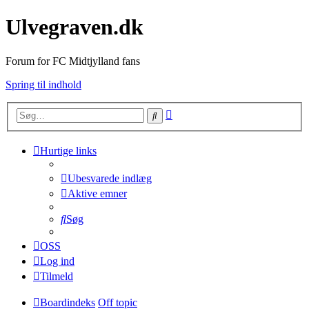
Ulvegraven.dk
Forum for FC Midtjylland fans
Spring til indhold
Avanceret
Søg
søgning
Hurtige links
Ubesvarede indlæg
Aktive emner
Søg
OSS
Log ind
Tilmeld
Boardindeks
Off topic