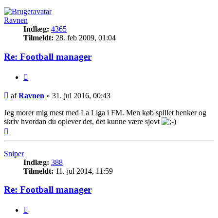
Ravnen
Indlæg:
4365
Tilmeldt:
28. feb 2009, 01:04
Re: Football manager
Citer
Indlæg
af
Ravnen
»
31. jul 2016, 00:43
Jeg morer mig mest med La Liga i FM. Men køb spillet henker og
skriv hvordan du oplever det, det kunne være sjovt
Top
Sniper
Indlæg:
388
Tilmeldt:
11. jul 2014, 11:59
Re: Football manager
Citer