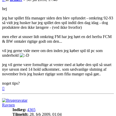
hej
jeg har spillet fifa manager siden den blev opfundet - omkring 92-93
så vidt jeg husker har jeg spillet den spil indtil den dag idag - dog
produktere den ikke længere - (ved ikke hvorfor)
men efter at snuser lidt omkring FM har jeg hørt en del herfra FCM
& BW omtaler rigtige godt om den...
vil jeg gerne vide mere om den inden jeg køber spil til pc som
underhold
jeg vil gerne være fornuftige at venter med at købe den spil så snart
nye sæson med 14 hold udkommer.. som sædvanlige slutning af
november hvis jeg husker rigtige som fifia manger også gør..
noget tips?
Top
Ravnen
Indlæg:
4365
Tilmeldt:
28. feb 2009, 01:04