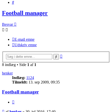
Søg
Football manager
Besvar
E-mail emne
Udskriv emne
Avanceret
Søg
søgning
8 indlæg • Side
1
af
1
henker
Indlæg:
1124
Tilmeldt:
13. sep 2009, 09:35
Football manager
Citer
Indlæg
af
henker
»
30. jul 2016, 17:40