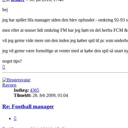
hej
jeg har spillet fifa manager siden den blev opfundet - omkring 92-93 så
men efter at snuser lidt omkring FM har jeg hørt en del herfra FCM &
vil jeg gerne vide mere om den inden jeg køber spil til pc som under
jeg vil gerne være fornuftige at venter med at købe den spil så snar
noget tips?
Top
Ravnen
Indlæg:
4365
Tilmeldt:
28. feb 2009, 01:04
Re: Football manager
Citer