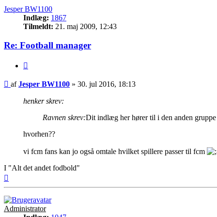
Jesper BW1100
Indlæg:
1867
Tilmeldt:
21. maj 2009, 12:43
Re: Football manager
Citer
Indlæg
af
Jesper BW1100
»
30. jul 2016, 18:13
henker skrev:
Ravnen skrev:
Dit indlæg her hører til i den anden grupp
hvorhen??
vi fcm fans kan jo også omtale hvilket spillere passer til fcm
I "Alt det andet fodbold"
Top
Administrator