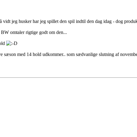
 vidt jeg husker har jeg spillet den spil indtil den dag idag - dog prod
 BW omtaler rigtige godt om den...
hold
t nye sæson med 14 hold udkommer.. som sædvanlige slutning af november