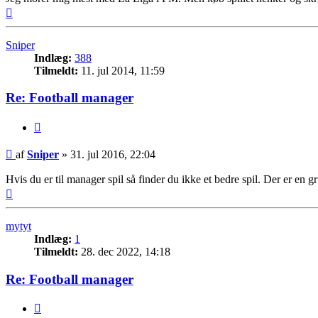
Top
Sniper
Indlæg:
388
Tilmeldt:
11. jul 2014, 11:59
Re: Football manager
Citer
Indlæg
af
Sniper
»
31. jul 2016, 22:04
Hvis du er til manager spil så finder du ikke et bedre spil. Der er en gr
Top
mytyt
Indlæg:
1
Tilmeldt:
28. dec 2022, 14:18
Re: Football manager
Citer