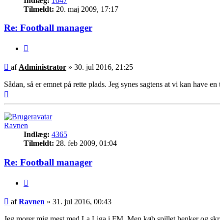
Indlæg:
1047
Tilmeldt:
20. maj 2009, 17:17
Re: Football manager
Citer
Indlæg
af
Administrator
»
30. jul 2016, 21:25
Sådan, så er emnet på rette plads. Jeg synes sagtens at vi kan have en
Top
Ravnen
Indlæg:
4365
Tilmeldt:
28. feb 2009, 01:04
Re: Football manager
Citer
Indlæg
af
Ravnen
»
31. jul 2016, 00:43
Jeg morer mig mest med La Liga i FM. Men køb spillet henker og skr