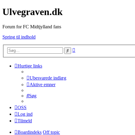
Ulvegraven.dk
Forum for FC Midtjylland fans
Spring til indhold
Avanceret
Søg
søgning
Hurtige links
Ubesvarede indlæg
Aktive emner
Søg
OSS
Log ind
Tilmeld
Boardindeks
Off topic