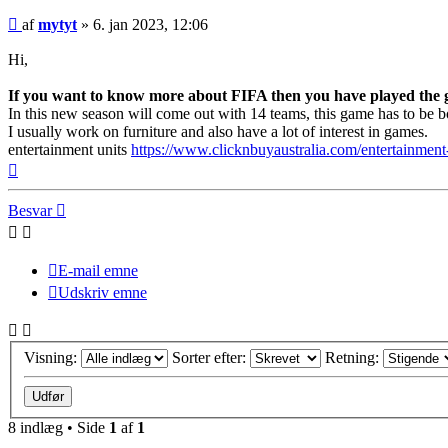
Indlæg
af
mytyt
»
6. jan 2023, 12:06
Hi,
If you want to know more about FIFA then you have played the
In this new season will come out with 14 teams, this game has to be 
I usually work on furniture and also have a lot of interest in games.
entertainment units
https://www.clicknbuyaustralia.com/entertainment-
Top
Besvar
E-mail emne
Udskriv emne
Visning:
Sorter efter:
Retning:
8 indlæg • Side
1
af
1