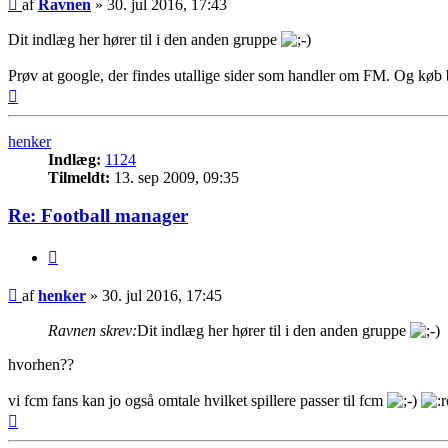
Indlæg
af
Ravnen
»
30. jul 2016, 17:43
Dit indlæg her hører til i den anden gruppe
Prøv at google, der findes utallige sider som handler om FM. Og køb 
Top
henker
Indlæg:
1124
Tilmeldt:
13. sep 2009, 09:35
Re: Football manager
Citer
Indlæg
af
henker
»
30. jul 2016, 17:45
Ravnen skrev:
Dit indlæg her hører til i den anden gruppe
hvorhen??
vi fcm fans kan jo også omtale hvilket spillere passer til fcm
Top