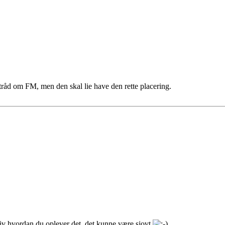
 tråd om FM, men den skal lie have den rette placering.
iv hvordan du oplever det, det kunne være sjovt