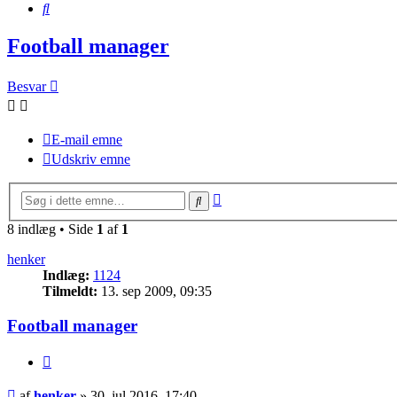
Søg
Football manager
Besvar
E-mail emne
Udskriv emne
Avanceret
Søg
søgning
8 indlæg • Side
1
af
1
henker
Indlæg:
1124
Tilmeldt:
13. sep 2009, 09:35
Football manager
Citer
Indlæg
af
henker
»
30. jul 2016, 17:40