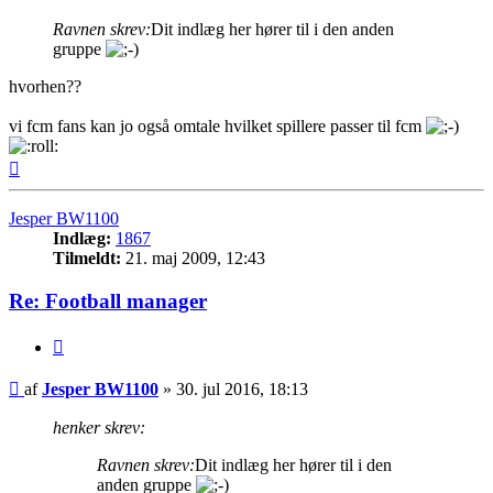
Ravnen skrev:
Dit indlæg her hører til i den anden
gruppe
hvorhen??
vi fcm fans kan jo også omtale hvilket spillere passer til fcm
Top
Jesper BW1100
Indlæg:
1867
Tilmeldt:
21. maj 2009, 12:43
Re: Football manager
Citer
Indlæg
af
Jesper BW1100
»
30. jul 2016, 18:13
henker skrev:
Ravnen skrev:
Dit indlæg her hører til i den
anden gruppe