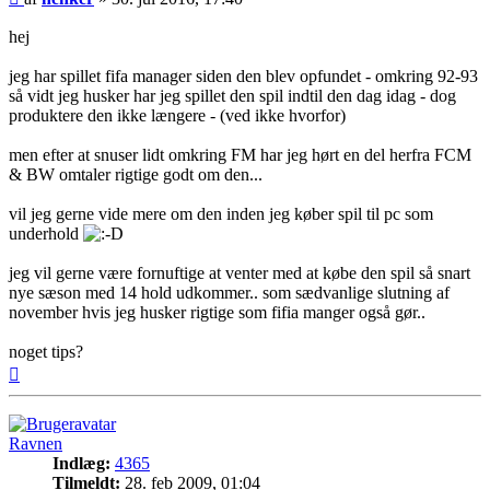
hej
jeg har spillet fifa manager siden den blev opfundet - omkring 92-93
så vidt jeg husker har jeg spillet den spil indtil den dag idag - dog
produktere den ikke længere - (ved ikke hvorfor)
men efter at snuser lidt omkring FM har jeg hørt en del herfra FCM
& BW omtaler rigtige godt om den...
vil jeg gerne vide mere om den inden jeg køber spil til pc som
underhold
jeg vil gerne være fornuftige at venter med at købe den spil så snart
nye sæson med 14 hold udkommer.. som sædvanlige slutning af
november hvis jeg husker rigtige som fifia manger også gør..
noget tips?
Top
Ravnen
Indlæg:
4365
Tilmeldt:
28. feb 2009, 01:04