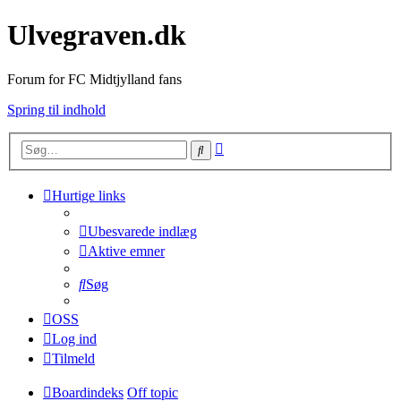
Ulvegraven.dk
Forum for FC Midtjylland fans
Spring til indhold
Avanceret
Søg
søgning
Hurtige links
Ubesvarede indlæg
Aktive emner
Søg
OSS
Log ind
Tilmeld
Boardindeks
Off topic