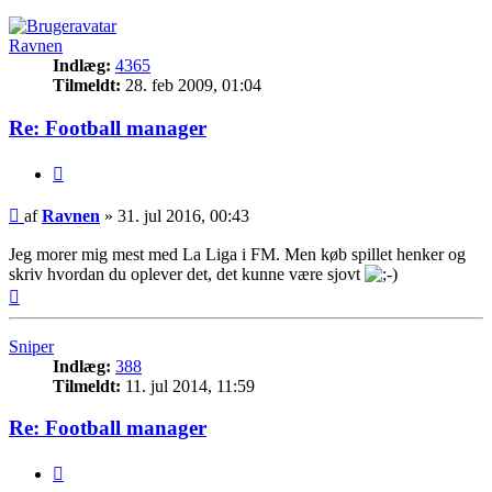
Ravnen
Indlæg:
4365
Tilmeldt:
28. feb 2009, 01:04
Re: Football manager
Citer
Indlæg
af
Ravnen
»
31. jul 2016, 00:43
Jeg morer mig mest med La Liga i FM. Men køb spillet henker og
skriv hvordan du oplever det, det kunne være sjovt
Top
Sniper
Indlæg:
388
Tilmeldt:
11. jul 2014, 11:59
Re: Football manager
Citer