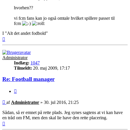
hvorhen??
vi fcm fans kan jo også omtale hvilket spillere passer til
fcm
I "Alt det andet fodbold"
Top
Administrator
Indlæg:
1047
Tilmeldt:
20. maj 2009, 17:17
Re: Football manager
Citer
Indlæg
af
Administrator
»
30. jul 2016, 21:25
Sådan, så er emnet på rette plads. Jeg synes sagtens at vi kan have
en tråd om FM, men den skal lie have den rette placering.
Top