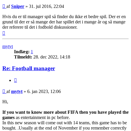
Indlæg
af
Sniper
»
31. jul 2016, 22:04
Hvis du er til manager spil så finder du ikke et bedre spil. Der er en
grund til der er så mange der har spillet det i mange år og så mange
der referere til det i fodbold diskussioner.
Top
mytyt
Indlæg:
1
Tilmeldt:
28. dec 2022, 14:18
Re: Football manager
Citer
Indlæg
af
mytyt
»
6. jan 2023, 12:06
Hi,
If you want to know more about FIFA then you have played the
games
as entertainment in pc before.
In this new season will come out with 14 teams, this game has to be
bought. .Usually at the end of November if you remember correctly