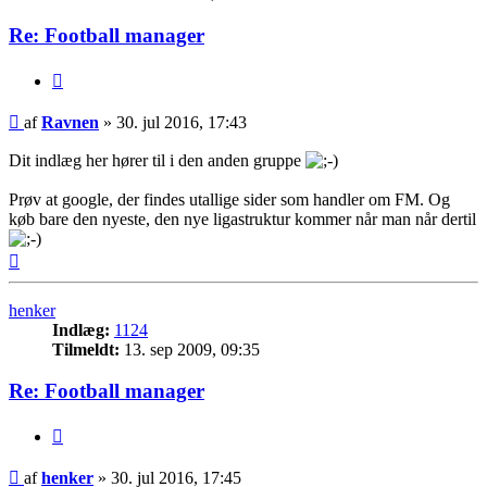
Re: Football manager
Citer
Indlæg
af
Ravnen
»
30. jul 2016, 17:43
Dit indlæg her hører til i den anden gruppe
Prøv at google, der findes utallige sider som handler om FM. Og
køb bare den nyeste, den nye ligastruktur kommer når man når dertil
Top
henker
Indlæg:
1124
Tilmeldt:
13. sep 2009, 09:35
Re: Football manager
Citer
Indlæg
af
henker
»
30. jul 2016, 17:45