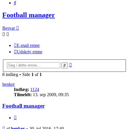
Søg
Football manager
Besvar
E-mail emne
Udskriv emne
Avanceret
Søg
søgning
8 indlæg • Side
1
af
1
henker
Indlæg:
1124
Tilmeldt:
13. sep 2009, 09:35
Football manager
Citer
Indlæg
af
henker
»
30. jul 2016, 17:40