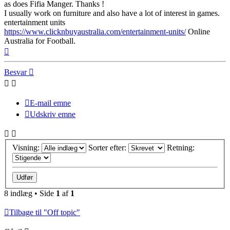
as does Fifia Manger. Thanks !
I usually work on furniture and also have a lot of interest in games.
entertainment units
https://www.clicknbuyaustralia.com/entertainment-units/
Online
Australia for Football.
Top
Besvar
E-mail emne
Udskriv emne
Visning:
Sorter efter:
Retning:
8 indlæg • Side
1
af
1
Tilbage til "Off topic"