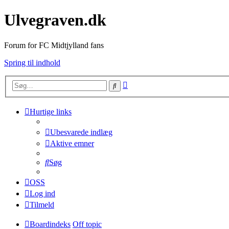
Ulvegraven.dk
Forum for FC Midtjylland fans
Spring til indhold
Avanceret
Søg
søgning
Hurtige links
Ubesvarede indlæg
Aktive emner
Søg
OSS
Log ind
Tilmeld
Boardindeks
Off topic