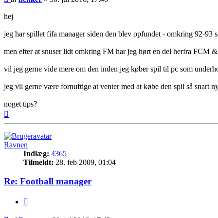
hej
jeg har spillet fifa manager siden den blev opfundet - omkring 92-93 så
men efter at snuser lidt omkring FM har jeg hørt en del herfra FCM &
vil jeg gerne vide mere om den inden jeg køber spil til pc som under
jeg vil gerne være fornuftige at venter med at købe den spil så snar
noget tips?
Top
Ravnen
Indlæg:
4365
Tilmeldt:
28. feb 2009, 01:04
Re: Football manager
Citer