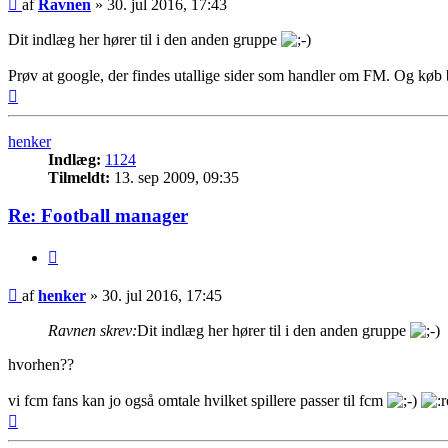
Indlæg
af
Ravnen
»
30. jul 2016, 17:43
Dit indlæg her hører til i den anden gruppe
Prøv at google, der findes utallige sider som handler om FM. Og køb 
Top
henker
Indlæg:
1124
Tilmeldt:
13. sep 2009, 09:35
Re: Football manager
Citer
Indlæg
af
henker
»
30. jul 2016, 17:45
Ravnen skrev:
Dit indlæg her hører til i den anden gruppe
hvorhen??
vi fcm fans kan jo også omtale hvilket spillere passer til fcm
Top