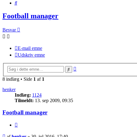
Søg
Football manager
Besvar
E-mail emne
Udskriv emne
Avanceret
Søg
søgning
8 indlæg • Side
1
af
1
henker
Indlæg:
1124
Tilmeldt:
13. sep 2009, 09:35
Football manager
Citer
Indlæg
af
henker
»
30. jul 2016, 17:40