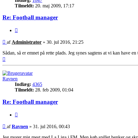
Indlæg:
1047
Tilmeldt:
20. maj 2009, 17:17
Re: Football manager
Citer
Indlæg
af
Administrator
»
30. jul 2016, 21:25
Sådan, så er emnet på rette plads. Jeg synes sagtens at vi kan have en
Top
Ravnen
Indlæg:
4365
Tilmeldt:
28. feb 2009, 01:04
Re: Football manager
Citer
Indlæg
af
Ravnen
»
31. jul 2016, 00:43
Jeg morer mig mest med La Liga i FM. Men køb spillet henker og skr