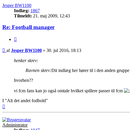
Jesper BW1100
Indlæg:
1867
Tilmeldt:
21. maj 2009, 12:43
Re: Football manager
Citer
Indlæg
af
Jesper BW1100
»
30. jul 2016, 18:13
henker skrev:
Ravnen skrev:
Dit indlæg her hører til i den anden grupp
hvorhen??
vi fcm fans kan jo også omtale hvilket spillere passer til fcm
I "Alt det andet fodbold"
Top
Administrator