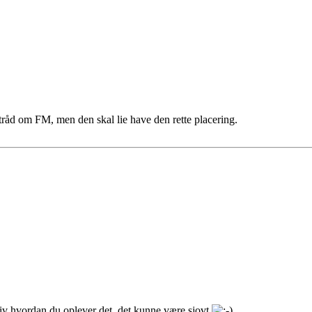
 tråd om FM, men den skal lie have den rette placering.
iv hvordan du oplever det, det kunne være sjovt