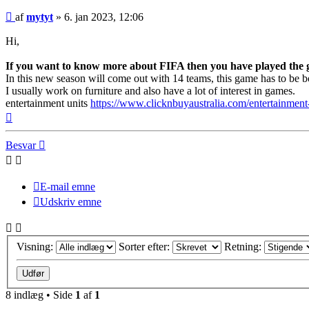
Indlæg
af
mytyt
»
6. jan 2023, 12:06
Hi,
If you want to know more about FIFA then you have played the
In this new season will come out with 14 teams, this game has to be 
I usually work on furniture and also have a lot of interest in games.
entertainment units
https://www.clicknbuyaustralia.com/entertainment-
Top
Besvar
E-mail emne
Udskriv emne
Visning:
Sorter efter:
Retning:
8 indlæg • Side
1
af
1