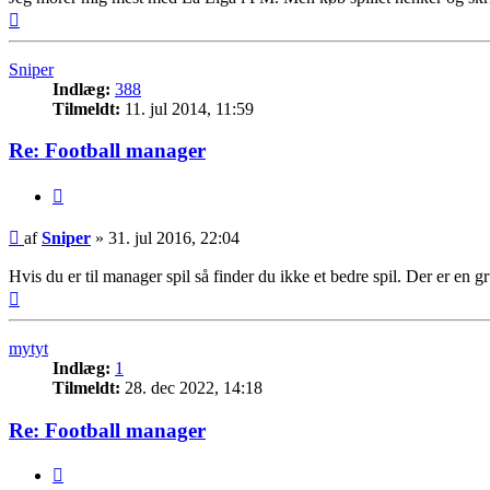
Top
Sniper
Indlæg:
388
Tilmeldt:
11. jul 2014, 11:59
Re: Football manager
Citer
Indlæg
af
Sniper
»
31. jul 2016, 22:04
Hvis du er til manager spil så finder du ikke et bedre spil. Der er en gr
Top
mytyt
Indlæg:
1
Tilmeldt:
28. dec 2022, 14:18
Re: Football manager
Citer