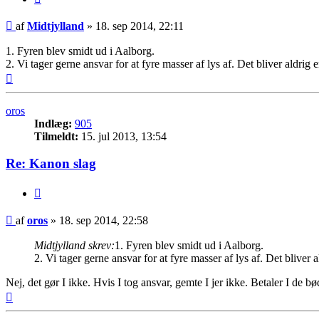
Indlæg
af
Midtjylland
»
18. sep 2014, 22:11
1. Fyren blev smidt ud i Aalborg.
2. Vi tager gerne ansvar for at fyre masser af lys af. Det bliver aldri
Top
oros
Indlæg:
905
Tilmeldt:
15. jul 2013, 13:54
Re: Kanon slag
Citer
Indlæg
af
oros
»
18. sep 2014, 22:58
Midtjylland skrev:
1. Fyren blev smidt ud i Aalborg.
2. Vi tager gerne ansvar for at fyre masser af lys af. Det bliver
Nej, det gør I ikke. Hvis I tog ansvar, gemte I jer ikke. Betaler I de b
Top