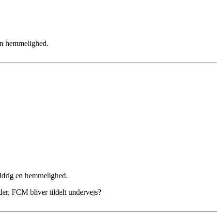
g en hemmelighed.
 aldrig en hemmelighed.
øder, FCM bliver tildelt undervejs?