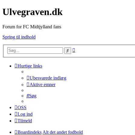
Ulvegraven.dk
Forum for FC Midtjylland fans
Spring til indhold
Avanceret
Søg
søgning
Hurtige links
Ubesvarede indlæg
Aktive emner
Søg
OSS
Log ind
Tilmeld
Boardindeks
Alt det andet fodbold