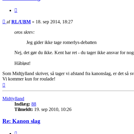
Citer
Indlæg
af
RL/UBM
»
18. sep 2014, 18:27
oros skrev:
Jeg gider ikke tage romerlys-debatten
Nej, det gør du ikke. Kent har ret - du tager ikke ansvar for no
Håbløst!
Som Midtjylland skriver, så tager vi afstand fra kanonslag, er det så sv
Vi kommer kun for roulade!
Top
Midtjylland
Indlæg:
88
Tilmeldt:
19. sep 2010, 10:26
Re: Kanon slag
Citer