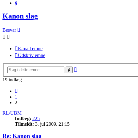
Søg
Kanon slag
Besvar
E-mail emne
Udskriv emne
Avanceret
Søg
søgning
19 indlæg
Forrige
1
2
RL/UBM
Indlæg:
225
Tilmeldt:
3. jul 2009, 21:15
Re: Kanon slag