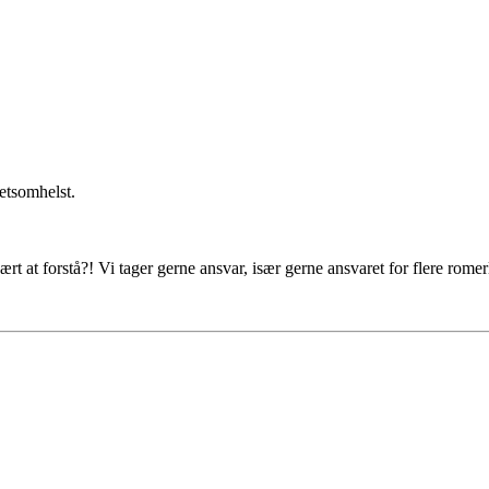
getsomhelst.
ært at forstå?! Vi tager gerne ansvar, især gerne ansvaret for flere rome