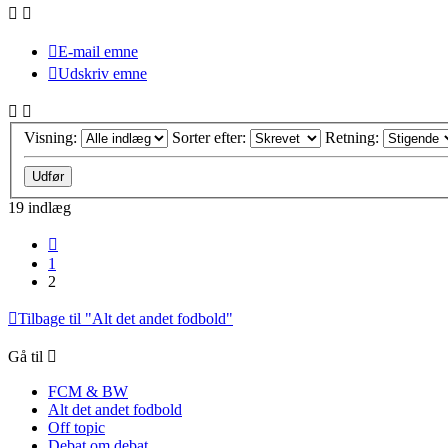
E-mail emne
Udskriv emne
Visning:
Sorter efter:
Retning:
19 indlæg
Forrige
1
2
Tilbage til "Alt det andet fodbold"
Gå til
FCM & BW
Alt det andet fodbold
Off topic
Debat om debat