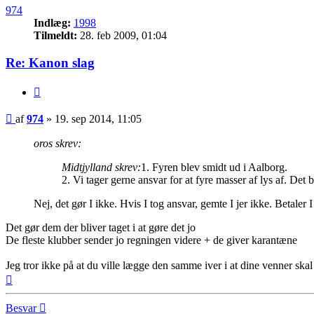
974
Indlæg:
1998
Tilmeldt:
28. feb 2009, 01:04
Re: Kanon slag
Citer
Indlæg
af
974
»
19. sep 2014, 11:05
oros skrev:
Midtjylland skrev:
1. Fyren blev smidt ud i Aalborg.
2. Vi tager gerne ansvar for at fyre masser af lys af. Det
Nej, det gør I ikke. Hvis I tog ansvar, gemte I jer ikke. Betaler
Det gør dem der bliver taget i at gøre det jo
De fleste klubber sender jo regningen videre + de giver karantæne
Jeg tror ikke på at du ville lægge den samme iver i at dine venner skal n
Top
Besvar