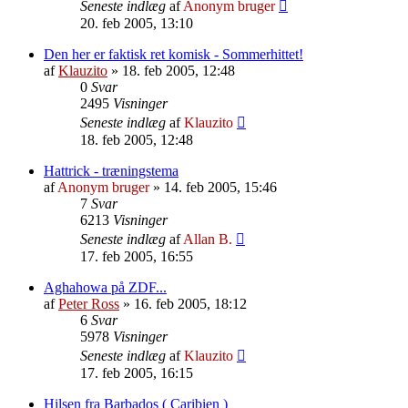
Seneste indlæg
af
Anonym bruger
20. feb 2005, 13:10
Den her er faktisk ret komisk - Sommerhittet!
af
Klauzito
»
18. feb 2005, 12:48
0
Svar
2495
Visninger
Seneste indlæg
af
Klauzito
18. feb 2005, 12:48
Hattrick - træningstema
af
Anonym bruger
»
14. feb 2005, 15:46
7
Svar
6213
Visninger
Seneste indlæg
af
Allan B.
17. feb 2005, 16:55
Aghahowa på ZDF...
af
Peter Ross
»
16. feb 2005, 18:12
6
Svar
5978
Visninger
Seneste indlæg
af
Klauzito
17. feb 2005, 16:15
Hilsen fra Barbados ( Caribien )