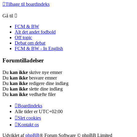
Tilbage til boardindeks
Gå til
FCM & BW
Alt det andet fodbold
Off topic
Debat om debat
FCM & BW - In English
Forumtilladelser
Du
kan ikke
skrive nye emner
Du
kan ikke
besvare emner
Du
kan ikke
redigere dine indlæg
Du
kan ikke
slette dine indlæg
Du
kan ikke
vedhæfte filer
Boardindeks
Alle tider er
UTC+02:00
Slet cookies
Kontakt os
Udviklet af
phpBB
® Forum Software © phpBB Limited