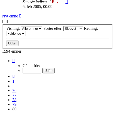
Seneste indlæg
af
Ravnen
6. feb 2005, 00:09
Nyt emne
Visning:
Sorter efter:
Retning:
1594 emner
Side
80
Gå til side:
af
80
Forrige
1
…
76
77
78
79
80