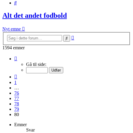
Søg
Alt det andet fodbold
Nyt emne
Avanceret
Søg
søgning
1594 emner
Side
80
Gå til side:
af
80
Forrige
1
…
76
77
78
79
80
Emner
Svar