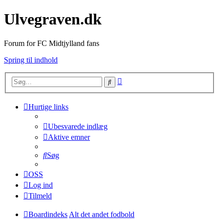
Ulvegraven.dk
Forum for FC Midtjylland fans
Spring til indhold
Avanceret
Søg
søgning
Hurtige links
Ubesvarede indlæg
Aktive emner
Søg
OSS
Log ind
Tilmeld
Boardindeks
Alt det andet fodbold