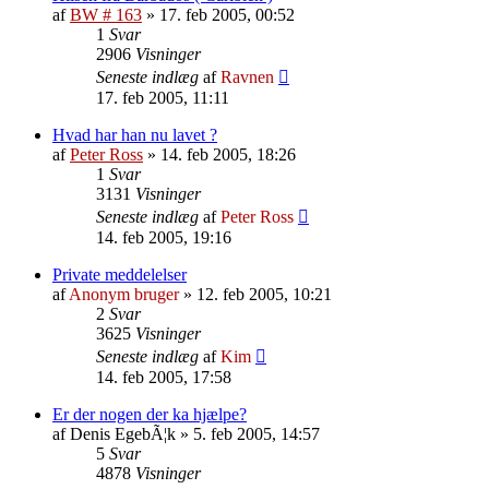
af
BW # 163
»
17. feb 2005, 00:52
1
Svar
2906
Visninger
Seneste indlæg
af
Ravnen
17. feb 2005, 11:11
Hvad har han nu lavet ?
af
Peter Ross
»
14. feb 2005, 18:26
1
Svar
3131
Visninger
Seneste indlæg
af
Peter Ross
14. feb 2005, 19:16
Private meddelelser
af
Anonym bruger
»
12. feb 2005, 10:21
2
Svar
3625
Visninger
Seneste indlæg
af
Kim
14. feb 2005, 17:58
Er der nogen der ka hjælpe?
af
Denis EgebÃ¦k
»
5. feb 2005, 14:57
5
Svar
4878
Visninger