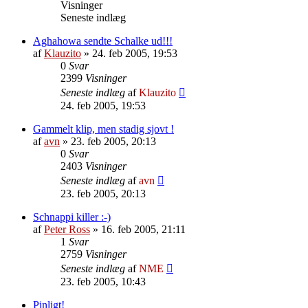
Visninger
Seneste indlæg
Aghahowa sendte Schalke ud!!!
af
Klauzito
»
24. feb 2005, 19:53
0
Svar
2399
Visninger
Seneste indlæg
af
Klauzito
24. feb 2005, 19:53
Gammelt klip, men stadig sjovt !
af
avn
»
23. feb 2005, 20:13
0
Svar
2403
Visninger
Seneste indlæg
af
avn
23. feb 2005, 20:13
Schnappi killer :-)
af
Peter Ross
»
16. feb 2005, 21:11
1
Svar
2759
Visninger
Seneste indlæg
af
NME
23. feb 2005, 10:43
Pinligt!