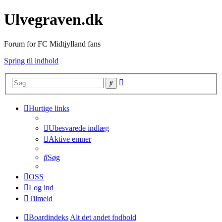
Ulvegraven.dk
Forum for FC Midtjylland fans
Spring til indhold
Avanceret
Søg
søgning
Hurtige links
Ubesvarede indlæg
Aktive emner
Søg
OSS
Log ind
Tilmeld
Boardindeks
Alt det andet fodbold