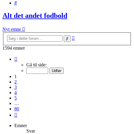
Søg
Alt det andet fodbold
Nyt emne
Avanceret
Søg
søgning
1594 emner
Side
1
Gå til side:
af
80
1
2
3
4
5
…
80
Næste
Emner
Svar