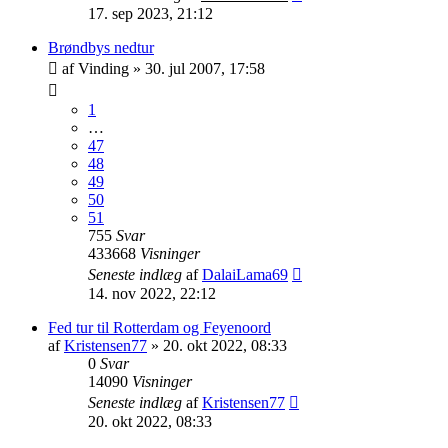
17. sep 2023, 21:12
Brøndbys nedtur
af
Vinding
»
30. jul 2007, 17:58
1
…
47
48
49
50
51
755
Svar
433668
Visninger
Seneste indlæg
af
DalaiLama69
14. nov 2022, 22:12
Fed tur til Rotterdam og Feyenoord
af
Kristensen77
»
20. okt 2022, 08:33
0
Svar
14090
Visninger
Seneste indlæg
af
Kristensen77
20. okt 2022, 08:33