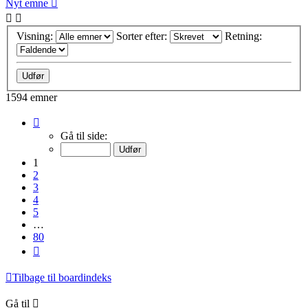
Nyt emne
Visning:
Sorter efter:
Retning:
1594 emner
Side
1
Gå til side:
af
80
1
2
3
4
5
…
80
Næste
Tilbage til boardindeks
Gå til