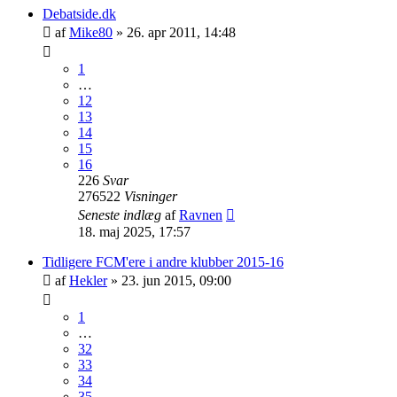
Debatside.dk
af
Mike80
»
26. apr 2011, 14:48
1
…
12
13
14
15
16
226
Svar
276522
Visninger
Seneste indlæg
af
Ravnen
18. maj 2025, 17:57
Tidligere FCM'ere i andre klubber 2015-16
af
Hekler
»
23. jun 2015, 09:00
1
…
32
33
34
35