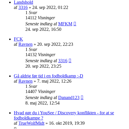
Landshold
af
3316
»
24. sep 2022, 01:22
1
Svar
14112
Visninger
Seneste indlæg
af
MFKM
24. sep 2022, 16:50
FCK
af
Ravnen
»
20. sep 2022, 22:23
1
Svar
14132
Visninger
Seneste indlæg
af
3316
20. sep 2022, 23:25
Gå aldrig før tid i en fodboldkamp :-D
af
Ravnen
»
7. maj 2022, 12:26
1
Svar
14407
Visninger
Seneste indlæg
af
Danand123
8. maj 2022, 12:54
Hvad gør du i YouSee / Discovery konflikten - for at se
fodboldkampe ?
af
TrueWolfMidt
»
16. okt 2019, 19:39