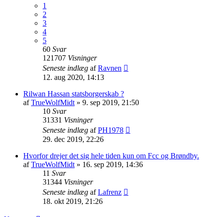
1
2
3
4
5
60
Svar
121707
Visninger
Seneste indlæg
af
Ravnen
12. aug 2020, 14:13
Rilwan Hassan statsborgerskab ?
af
TrueWolfMidt
»
9. sep 2019, 21:50
10
Svar
31331
Visninger
Seneste indlæg
af
PH1978
29. dec 2019, 22:26
Hvorfor drejer det sig hele tiden kun om Fcc og Brøndby.
af
TrueWolfMidt
»
16. sep 2019, 14:36
11
Svar
31344
Visninger
Seneste indlæg
af
Lafrenz
18. okt 2019, 21:26