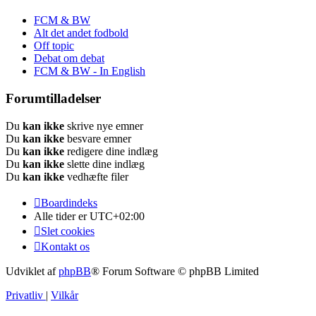
FCM & BW
Alt det andet fodbold
Off topic
Debat om debat
FCM & BW - In English
Forumtilladelser
Du
kan ikke
skrive nye emner
Du
kan ikke
besvare emner
Du
kan ikke
redigere dine indlæg
Du
kan ikke
slette dine indlæg
Du
kan ikke
vedhæfte filer
Boardindeks
Alle tider er
UTC+02:00
Slet cookies
Kontakt os
Udviklet af
phpBB
® Forum Software © phpBB Limited
Privatliv
|
Vilkår