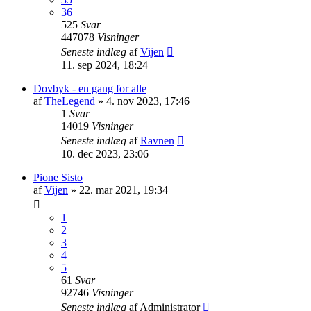
36
525
Svar
447078
Visninger
Seneste indlæg
af
Vijen
11. sep 2024, 18:24
Dovbyk - en gang for alle
af
TheLegend
»
4. nov 2023, 17:46
1
Svar
14019
Visninger
Seneste indlæg
af
Ravnen
10. dec 2023, 23:06
Pione Sisto
af
Vijen
»
22. mar 2021, 19:34
1
2
3
4
5
61
Svar
92746
Visninger
Seneste indlæg
af
Administrator