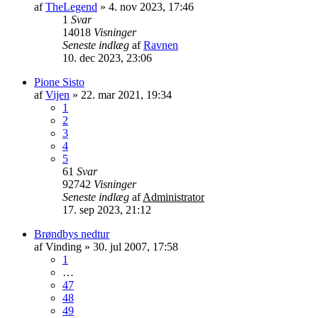
af
TheLegend
»
4. nov 2023, 17:46
1
Svar
14018
Visninger
Seneste indlæg
af
Ravnen
10. dec 2023, 23:06
Pione Sisto
af
Vijen
»
22. mar 2021, 19:34
1
2
3
4
5
61
Svar
92742
Visninger
Seneste indlæg
af
Administrator
17. sep 2023, 21:12
Brøndbys nedtur
af
Vinding
»
30. jul 2007, 17:58
1
…
47
48
49