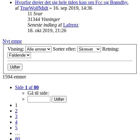
Hvorfor drejer det sig hele tiden kun om Fcc og Brøndby.
af
TrueWolfMidt
»
16. sep 2019, 14:36
11
Svar
31344
Visninger
Seneste indlæg
af
Lafrenz
18. okt 2019, 21:26
Nyt emne
Visning:
Sorter efter:
Retning:
1594 emner
Side
1
af
80
Gå til side:
1
2
3
4
5
…
80