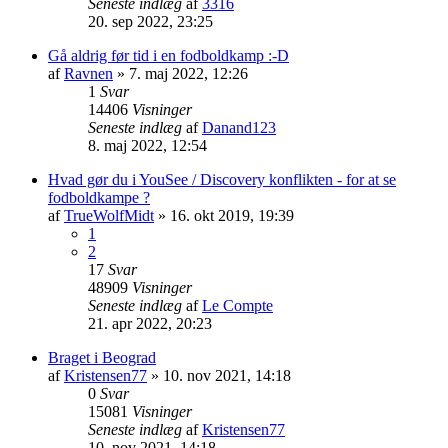
Seneste indlæg
af
3316
20. sep 2022, 23:25
Gå aldrig før tid i en fodboldkamp :-D
af
Ravnen
»
7. maj 2022, 12:26
1
Svar
14406
Visninger
Seneste indlæg
af
Danand123
8. maj 2022, 12:54
Hvad gør du i YouSee / Discovery konflikten - for at se
fodboldkampe ?
af
TrueWolfMidt
»
16. okt 2019, 19:39
1
2
17
Svar
48909
Visninger
Seneste indlæg
af
Le Compte
21. apr 2022, 20:23
Braget i Beograd
af
Kristensen77
»
10. nov 2021, 14:18
0
Svar
15081
Visninger
Seneste indlæg
af
Kristensen77
10. nov 2021, 14:18