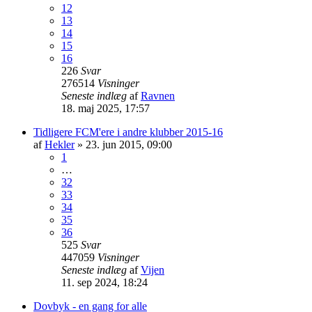
12
13
14
15
16
226
Svar
276514
Visninger
Seneste indlæg
af
Ravnen
18. maj 2025, 17:57
Tidligere FCM'ere i andre klubber 2015-16
af
Hekler
»
23. jun 2015, 09:00
1
…
32
33
34
35
36
525
Svar
447059
Visninger
Seneste indlæg
af
Vijen
11. sep 2024, 18:24
Dovbyk - en gang for alle