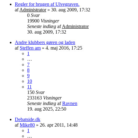
Regler for brugen af Ulvegraven.
af
Administrator
»
30. aug 2009, 17:32
0
Svar
19900
Visninger
Seneste indlæg
af
Administrator
30. aug 2009, 17:32
Andre klubbers gøren og laden
af
Steffen am
»
4. maj 2016, 17:25
1
…
7
8
9
10
11
150
Svar
233163
Visninger
Seneste indlæg
af
Ravnen
19. aug 2025, 22:50
Debatside.dk
af
Mike80
»
26. apr 2011, 14:48
1
…