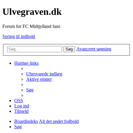
Ulvegraven.dk
Forum for FC Midtjylland fans
Spring til indhold
Avanceret søgning
Søg
Hurtige links
Ubesvarede indlæg
Aktive emner
Søg
OSS
Log ind
Tilmeld
Boardindeks
Alt det andet fodbold
Søg