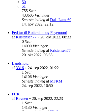
50
51
755
Svar
433605
Visninger
Seneste indlæg
af
DalaiLama69
14. nov 2022, 22:12
Fed tur til Rotterdam og Feyenoord
af
Kristensen77
»
20. okt 2022, 08:33
0
Svar
14090
Visninger
Seneste indlæg
af
Kristensen77
20. okt 2022, 08:33
Landshold
af
3316
»
24. sep 2022, 01:22
1
Svar
14106
Visninger
Seneste indlæg
af
MFKM
24. sep 2022, 16:50
FCK
af
Ravnen
»
20. sep 2022, 22:23
1
Svar
14130
Visninger