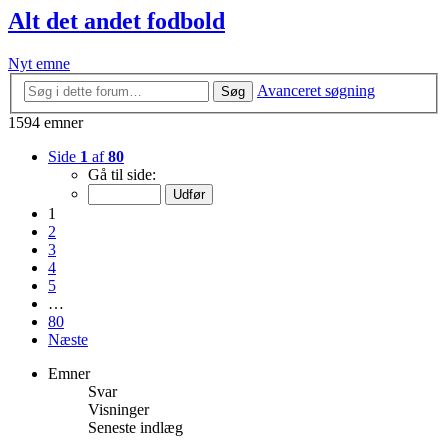
Alt det andet fodbold
Nyt emne
Avanceret søgning
Søg
1594 emner
Side
1
af
80
Gå til side:
1
2
3
4
5
…
80
Næste
Emner
Svar
Visninger
Seneste indlæg