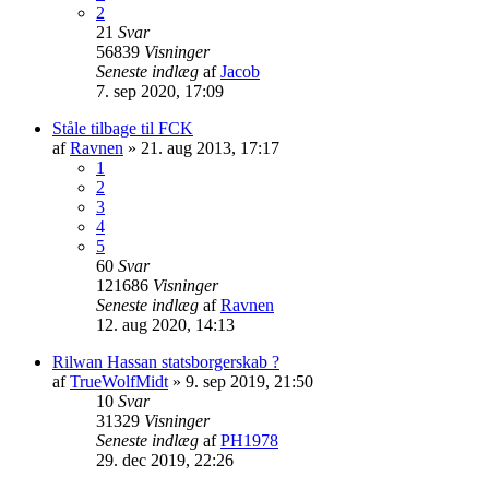
2
21
Svar
56839
Visninger
Seneste indlæg
af
Jacob
7. sep 2020, 17:09
Ståle tilbage til FCK
af
Ravnen
»
21. aug 2013, 17:17
1
2
3
4
5
60
Svar
121686
Visninger
Seneste indlæg
af
Ravnen
12. aug 2020, 14:13
Rilwan Hassan statsborgerskab ?
af
TrueWolfMidt
»
9. sep 2019, 21:50
10
Svar
31329
Visninger
Seneste indlæg
af
PH1978
29. dec 2019, 22:26