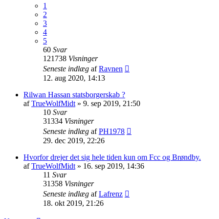
1
2
3
4
5
60
Svar
121738
Visninger
Seneste indlæg
af
Ravnen
12. aug 2020, 14:13
Rilwan Hassan statsborgerskab ?
af
TrueWolfMidt
»
9. sep 2019, 21:50
10
Svar
31334
Visninger
Seneste indlæg
af
PH1978
29. dec 2019, 22:26
Hvorfor drejer det sig hele tiden kun om Fcc og Brøndby.
af
TrueWolfMidt
»
16. sep 2019, 14:36
11
Svar
31358
Visninger
Seneste indlæg
af
Lafrenz
18. okt 2019, 21:26