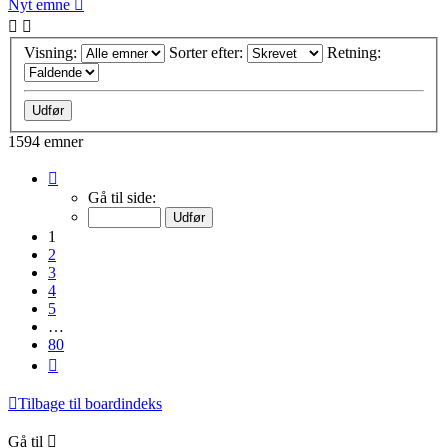
Nyt emne
Visning:
Sorter efter:
Retning:
1594 emner
Side
1
Gå til side:
af
80
1
2
3
4
5
…
80
Næste
Tilbage til boardindeks
Gå til