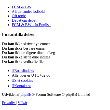
FCM & BW
Alt det andet fodbold
Off topic
Debat om debat
FCM & BW - In English
Forumtilladelser
Du
kan ikke
skrive nye emner
Du
kan ikke
besvare emner
Du
kan ikke
redigere dine indlæg
Du
kan ikke
slette dine indlæg
Du
kan ikke
vedhæfte filer
Boardindeks
Alle tider er
UTC+02:00
Slet cookies
Kontakt os
Udviklet af
phpBB
® Forum Software © phpBB Limited
Privatliv
|
Vilkår