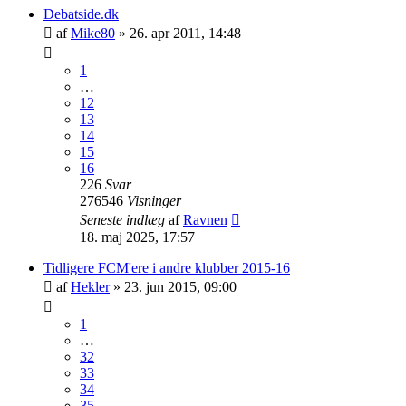
Debatside.dk
af
Mike80
»
26. apr 2011, 14:48
1
…
12
13
14
15
16
226
Svar
276546
Visninger
Seneste indlæg
af
Ravnen
18. maj 2025, 17:57
Tidligere FCM'ere i andre klubber 2015-16
af
Hekler
»
23. jun 2015, 09:00
1
…
32
33
34
35