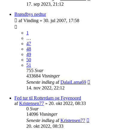
17. sep 2023, 21:12
Brøndbys nedtur
af
Vinding
»
30. jul 2007, 17:58
1
…
47
48
49
50
51
755
Svar
433684
Visninger
Seneste indlæg
af
DalaiLama69
14. nov 2022, 22:12
Fed tur til Rotterdam og Feyenoord
af
Kristensen77
»
20. okt 2022, 08:33
0
Svar
14096
Visninger
Seneste indlæg
af
Kristensen77
20. okt 2022, 08:33