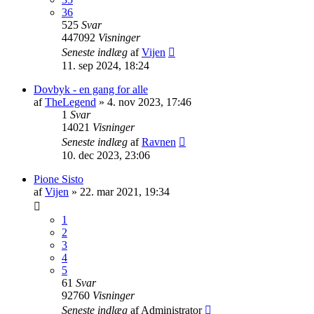
36
525
Svar
447092
Visninger
Seneste indlæg
af
Vijen
11. sep 2024, 18:24
Dovbyk - en gang for alle
af
TheLegend
»
4. nov 2023, 17:46
1
Svar
14021
Visninger
Seneste indlæg
af
Ravnen
10. dec 2023, 23:06
Pione Sisto
af
Vijen
»
22. mar 2021, 19:34
1
2
3
4
5
61
Svar
92760
Visninger
Seneste indlæg
af
Administrator