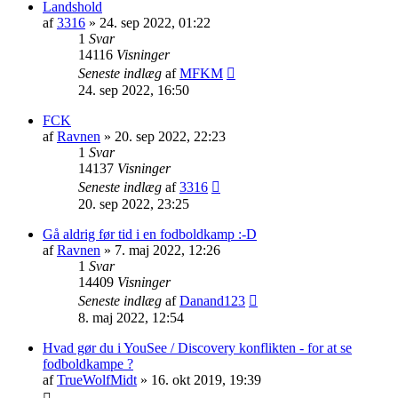
Landshold
af
3316
»
24. sep 2022, 01:22
1
Svar
14116
Visninger
Seneste indlæg
af
MFKM
24. sep 2022, 16:50
FCK
af
Ravnen
»
20. sep 2022, 22:23
1
Svar
14137
Visninger
Seneste indlæg
af
3316
20. sep 2022, 23:25
Gå aldrig før tid i en fodboldkamp :-D
af
Ravnen
»
7. maj 2022, 12:26
1
Svar
14409
Visninger
Seneste indlæg
af
Danand123
8. maj 2022, 12:54
Hvad gør du i YouSee / Discovery konflikten - for at se
fodboldkampe ?
af
TrueWolfMidt
»
16. okt 2019, 19:39