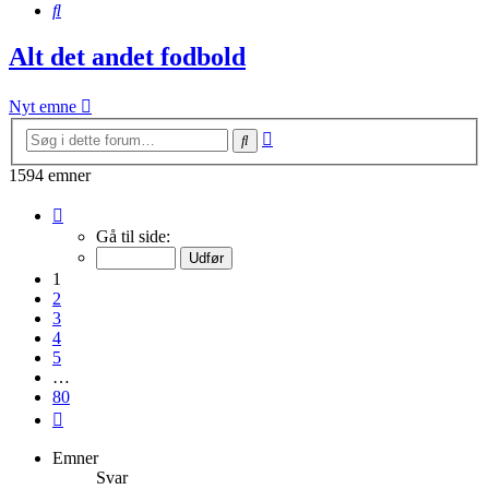
Søg
Alt det andet fodbold
Nyt emne
Avanceret
Søg
søgning
1594 emner
Side
1
Gå til side:
af
80
1
2
3
4
5
…
80
Næste
Emner
Svar