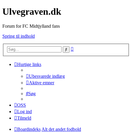
Ulvegraven.dk
Forum for FC Midtjylland fans
Spring til indhold
Avanceret
Søg
søgning
Hurtige links
Ubesvarede indlæg
Aktive emner
Søg
OSS
Log ind
Tilmeld
Boardindeks
Alt det andet fodbold