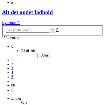
Søg
Alt det andet fodbold
Nyt emne
Avanceret
Søg
søgning
1594 emner
Side
1
Gå til side:
af
80
1
2
3
4
5
…
80
Næste
Emner
Svar