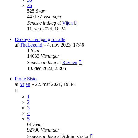
36
525
Svar
447137
Visninger
Seneste indlæg
af
Vijen
11. sep 2024, 18:24
Dovbyk - en gang for alle
af
TheLegend
»
4. nov 2023, 17:46
1
Svar
14033
Visninger
Seneste indlæg
af
Ravnen
10. dec 2023, 23:06
Pione Sisto
af
Vijen
»
22. mar 2021, 19:34
1
2
3
4
5
61
Svar
92790
Visninger
Seneste indlæg
af
Administrator