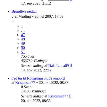
17. sep 2023, 21:12
Brøndbys nedtur
af
Vinding
»
30. jul 2007, 17:58
1
…
47
48
49
50
51
755
Svar
433789
Visninger
Seneste indlæg
af
DalaiLama69
14. nov 2022, 22:12
Fed tur til Rotterdam og Feyenoord
af
Kristensen77
»
20. okt 2022, 08:33
0
Svar
14108
Visninger
Seneste indlæg
af
Kristensen77
20. okt 2022, 08:33