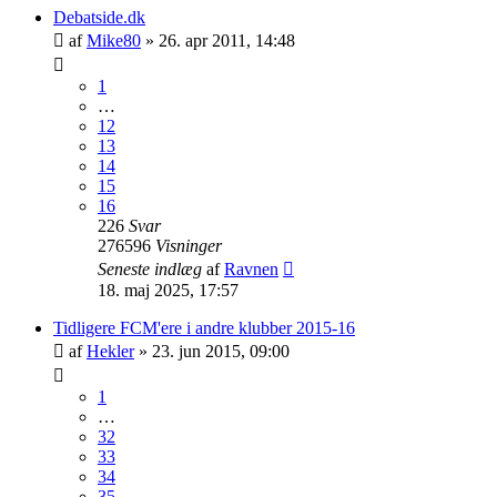
Debatside.dk
af
Mike80
»
26. apr 2011, 14:48
1
…
12
13
14
15
16
226
Svar
276596
Visninger
Seneste indlæg
af
Ravnen
18. maj 2025, 17:57
Tidligere FCM'ere i andre klubber 2015-16
af
Hekler
»
23. jun 2015, 09:00
1
…
32
33
34
35