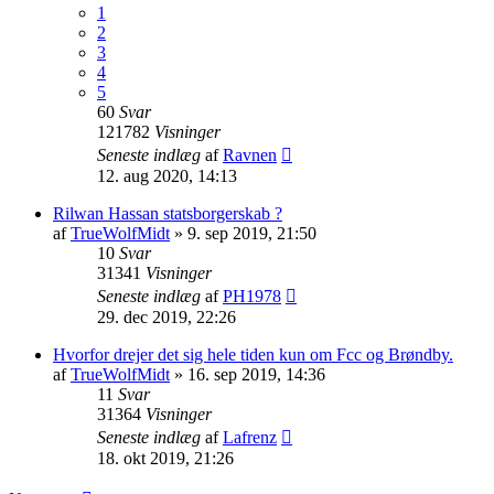
1
2
3
4
5
60
Svar
121782
Visninger
Seneste indlæg
af
Ravnen
12. aug 2020, 14:13
Rilwan Hassan statsborgerskab ?
af
TrueWolfMidt
»
9. sep 2019, 21:50
10
Svar
31341
Visninger
Seneste indlæg
af
PH1978
29. dec 2019, 22:26
Hvorfor drejer det sig hele tiden kun om Fcc og Brøndby.
af
TrueWolfMidt
»
16. sep 2019, 14:36
11
Svar
31364
Visninger
Seneste indlæg
af
Lafrenz
18. okt 2019, 21:26