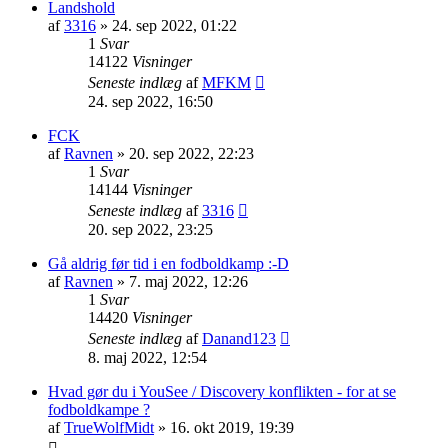
Landshold
af
3316
»
24. sep 2022, 01:22
1
Svar
14122
Visninger
Seneste indlæg
af
MFKM
24. sep 2022, 16:50
FCK
af
Ravnen
»
20. sep 2022, 22:23
1
Svar
14144
Visninger
Seneste indlæg
af
3316
20. sep 2022, 23:25
Gå aldrig før tid i en fodboldkamp :-D
af
Ravnen
»
7. maj 2022, 12:26
1
Svar
14420
Visninger
Seneste indlæg
af
Danand123
8. maj 2022, 12:54
Hvad gør du i YouSee / Discovery konflikten - for at se
fodboldkampe ?
af
TrueWolfMidt
»
16. okt 2019, 19:39