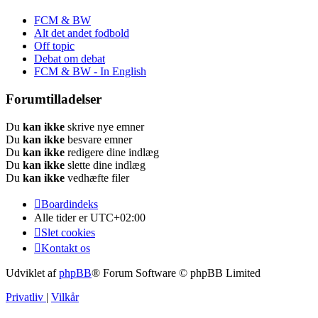
FCM & BW
Alt det andet fodbold
Off topic
Debat om debat
FCM & BW - In English
Forumtilladelser
Du
kan ikke
skrive nye emner
Du
kan ikke
besvare emner
Du
kan ikke
redigere dine indlæg
Du
kan ikke
slette dine indlæg
Du
kan ikke
vedhæfte filer
Boardindeks
Alle tider er
UTC+02:00
Slet cookies
Kontakt os
Udviklet af
phpBB
® Forum Software © phpBB Limited
Privatliv
|
Vilkår