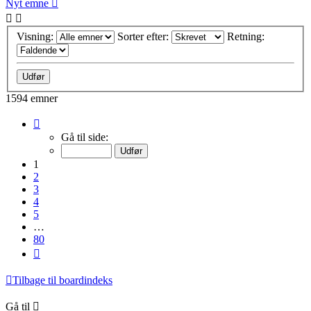
Nyt emne
Visning:
Sorter efter:
Retning:
1594 emner
Side
1
Gå til side:
af
80
1
2
3
4
5
…
80
Næste
Tilbage til boardindeks
Gå til