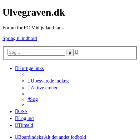
Ulvegraven.dk
Forum for FC Midtjylland fans
Spring til indhold
Avanceret
Søg
søgning
Hurtige links
Ubesvarede indlæg
Aktive emner
Søg
OSS
Log ind
Tilmeld
Boardindeks
Alt det andet fodbold