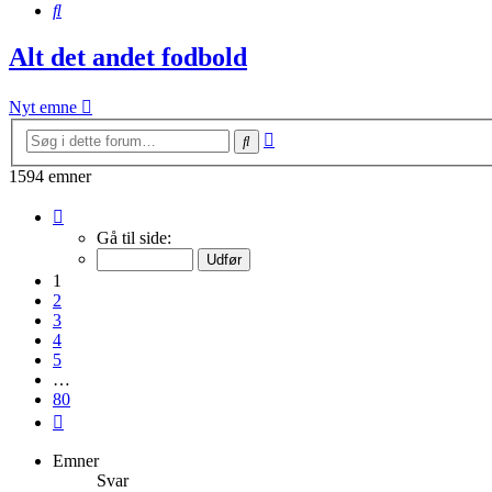
Søg
Alt det andet fodbold
Nyt emne
Avanceret
Søg
søgning
1594 emner
Side
1
Gå til side:
af
80
1
2
3
4
5
…
80
Næste
Emner
Svar