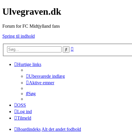
Ulvegraven.dk
Forum for FC Midtjylland fans
Spring til indhold
Avanceret
Søg
søgning
Hurtige links
Ubesvarede indlæg
Aktive emner
Søg
OSS
Log ind
Tilmeld
Boardindeks
Alt det andet fodbold