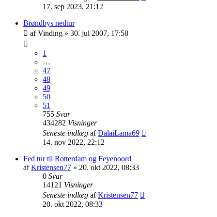
17. sep 2023, 21:12
Brøndbys nedtur
af
Vinding
»
30. jul 2007, 17:58
1
…
47
48
49
50
51
755
Svar
434282
Visninger
Seneste indlæg
af
DalaiLama69
14. nov 2022, 22:12
Fed tur til Rotterdam og Feyenoord
af
Kristensen77
»
20. okt 2022, 08:33
0
Svar
14121
Visninger
Seneste indlæg
af
Kristensen77
20. okt 2022, 08:33