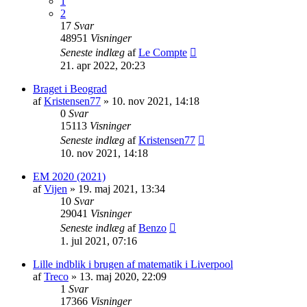
1
2
17
Svar
48951
Visninger
Seneste indlæg
af
Le Compte
21. apr 2022, 20:23
Braget i Beograd
af
Kristensen77
»
10. nov 2021, 14:18
0
Svar
15113
Visninger
Seneste indlæg
af
Kristensen77
10. nov 2021, 14:18
EM 2020 (2021)
af
Vijen
»
19. maj 2021, 13:34
10
Svar
29041
Visninger
Seneste indlæg
af
Benzo
1. jul 2021, 07:16
Lille indblik i brugen af matematik i Liverpool
af
Treco
»
13. maj 2020, 22:09
1
Svar
17366
Visninger