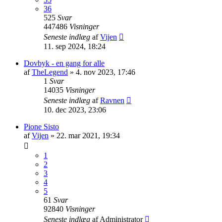
36
525
Svar
447486
Visninger
Seneste indlæg
af
Vijen
11. sep 2024, 18:24
Dovbyk - en gang for alle
af
TheLegend
»
4. nov 2023, 17:46
1
Svar
14035
Visninger
Seneste indlæg
af
Ravnen
10. dec 2023, 23:06
Pione Sisto
af
Vijen
»
22. mar 2021, 19:34
1
2
3
4
5
61
Svar
92840
Visninger
Seneste indlæg
af
Administrator