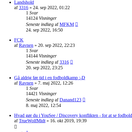
Landshold
af
3316
»
24. sep 2022, 01:22
1
Svar
14124
Visninger
Seneste indlæg
af
MFKM
24. sep 2022, 16:50
FCK
af
Ravnen
»
20. sep 2022, 22:23
1
Svar
14144
Visninger
Seneste indlæg
af
3316
20. sep 2022, 23:25
Gå aldrig før tid i en fodboldkamp :-D
af
Ravnen
»
7. maj 2022, 12:26
1
Svar
14421
Visninger
Seneste indlæg
af
Danand123
8. maj 2022, 12:54
Hvad gør du i YouSee / Discovery konflikten - for at se fodbo
af
TrueWolfMidt
»
16. okt 2019, 19:39