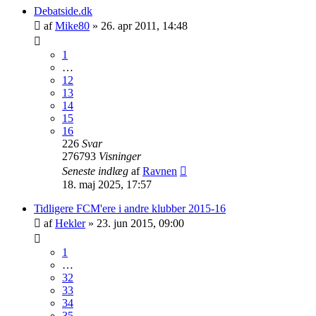
Debatside.dk
af
Mike80
»
26. apr 2011, 14:48
1
…
12
13
14
15
16
226
Svar
276793
Visninger
Seneste indlæg
af
Ravnen
18. maj 2025, 17:57
Tidligere FCM'ere i andre klubber 2015-16
af
Hekler
»
23. jun 2015, 09:00
1
…
32
33
34
35