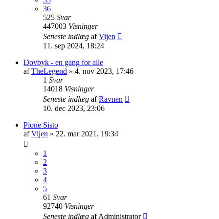
36
525
Svar
447003
Visninger
Seneste indlæg
af
Vijen
11. sep 2024, 18:24
Dovbyk - en gang for alle
af
TheLegend
»
4. nov 2023, 17:46
1
Svar
14018
Visninger
Seneste indlæg
af
Ravnen
10. dec 2023, 23:06
Pione Sisto
af
Vijen
»
22. mar 2021, 19:34
1
2
3
4
5
61
Svar
92740
Visninger
Seneste indlæg
af
Administrator