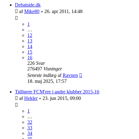
Debatside.dk
af
Mike80
»
26. apr 2011, 14:48
1
…
12
13
14
15
16
226
Svar
276497
Visninger
Seneste indlæg
af
Ravnen
18. maj 2025, 17:57
Tidligere FCM'ere i andre klubber 2015-16
af
Hekler
»
23. jun 2015, 09:00
1
…
32
33
34
35