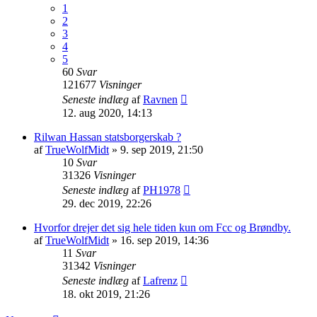
1
2
3
4
5
60
Svar
121677
Visninger
Seneste indlæg
af
Ravnen
12. aug 2020, 14:13
Rilwan Hassan statsborgerskab ?
af
TrueWolfMidt
»
9. sep 2019, 21:50
10
Svar
31326
Visninger
Seneste indlæg
af
PH1978
29. dec 2019, 22:26
Hvorfor drejer det sig hele tiden kun om Fcc og Brøndby.
af
TrueWolfMidt
»
16. sep 2019, 14:36
11
Svar
31342
Visninger
Seneste indlæg
af
Lafrenz
18. okt 2019, 21:26