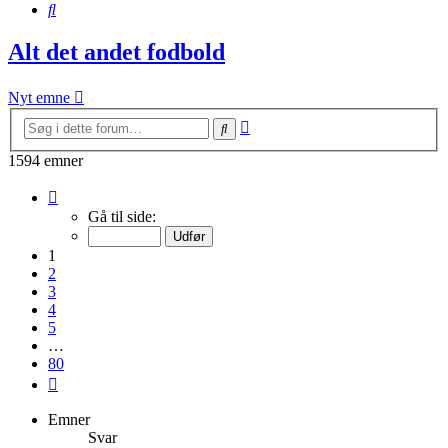
Søg
Alt det andet fodbold
Nyt emne
Avanceret
Søg
søgning
1594 emner
Side
1
Gå til side:
af
80
1
2
3
4
5
…
80
Næste
Emner
Svar