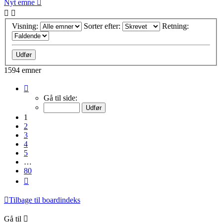
Nyt emne
Visning:
Sorter efter:
Retning:
1594 emner
Side
1
Gå til side:
af
80
1
2
3
4
5
…
80
Næste
Tilbage til boardindeks
Gå til