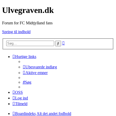
Ulvegraven.dk
Forum for FC Midtjylland fans
Spring til indhold
Avanceret
Søg
søgning
Hurtige links
Ubesvarede indlæg
Aktive emner
Søg
OSS
Log ind
Tilmeld
Boardindeks
Alt det andet fodbold