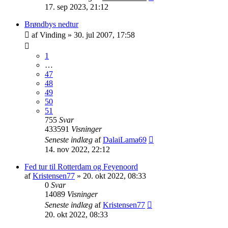
17. sep 2023, 21:12
Brøndbys nedtur
af
Vinding
»
30. jul 2007, 17:58
1
…
47
48
49
50
51
755
Svar
433591
Visninger
Seneste indlæg
af
DalaiLama69
14. nov 2022, 22:12
Fed tur til Rotterdam og Feyenoord
af
Kristensen77
»
20. okt 2022, 08:33
0
Svar
14089
Visninger
Seneste indlæg
af
Kristensen77
20. okt 2022, 08:33