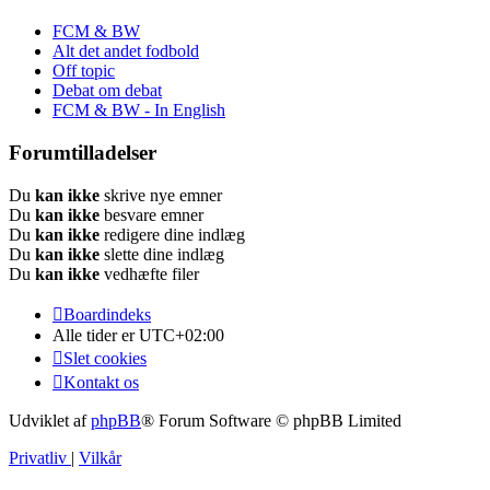
FCM & BW
Alt det andet fodbold
Off topic
Debat om debat
FCM & BW - In English
Forumtilladelser
Du
kan ikke
skrive nye emner
Du
kan ikke
besvare emner
Du
kan ikke
redigere dine indlæg
Du
kan ikke
slette dine indlæg
Du
kan ikke
vedhæfte filer
Boardindeks
Alle tider er
UTC+02:00
Slet cookies
Kontakt os
Udviklet af
phpBB
® Forum Software © phpBB Limited
Privatliv
|
Vilkår