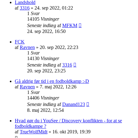
Landshold
af
3316
»
24. sep 2022, 01:22
1
Svar
14105
Visninger
Seneste indlæg
af
MFKM
24. sep 2022, 16:50
FCK
af
Ravnen
»
20. sep 2022, 22:23
1
Svar
14130
Visninger
Seneste indlæg
af
3316
20. sep 2022, 23:25
Gå aldrig før tid i en fodboldkamp :-D
af
Ravnen
»
7. maj 2022, 12:26
1
Svar
14406
Visninger
Seneste indlæg
af
Danand123
8. maj 2022, 12:54
Hvad gør du i YouSee / Discovery konflikten - for at se
fodboldkampe ?
af
TrueWolfMidt
»
16. okt 2019, 19:39