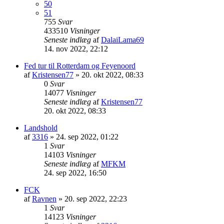
50
51
755
Svar
433510
Visninger
Seneste indlæg
af
DalaiLama69
14. nov 2022, 22:12
Fed tur til Rotterdam og Feyenoord
af
Kristensen77
»
20. okt 2022, 08:33
0
Svar
14077
Visninger
Seneste indlæg
af
Kristensen77
20. okt 2022, 08:33
Landshold
af
3316
»
24. sep 2022, 01:22
1
Svar
14103
Visninger
Seneste indlæg
af
MFKM
24. sep 2022, 16:50
FCK
af
Ravnen
»
20. sep 2022, 22:23
1
Svar
14123
Visninger