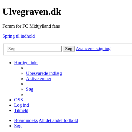
Ulvegraven.dk
Forum for FC Midtjylland fans
Spring til indhold
Avanceret søgning
Søg
Hurtige links
Ubesvarede indlæg
Aktive emner
Søg
OSS
Log ind
Tilmeld
Boardindeks
Alt det andet fodbold
Søg