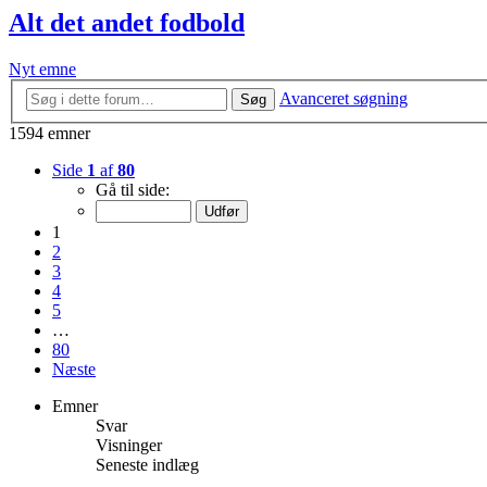
Alt det andet fodbold
Nyt emne
Avanceret søgning
Søg
1594 emner
Side
1
af
80
Gå til side:
1
2
3
4
5
…
80
Næste
Emner
Svar
Visninger
Seneste indlæg