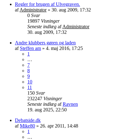
Regler for brugen af Ulvegraven.
af
Administrator
»
30. aug 2009, 17:32
0
Svar
19897
Visninger
Seneste indlæg
af
Administrator
30. aug 2009, 17:32
Andre klubbers gøren og laden
af
Steffen am
»
4. maj 2016, 17:25
1
…
7
8
9
10
11
150
Svar
232247
Visninger
Seneste indlæg
af
Ravnen
19. aug 2025, 22:50
Debatside.dk
af
Mike80
»
26. apr 2011, 14:48
1
…