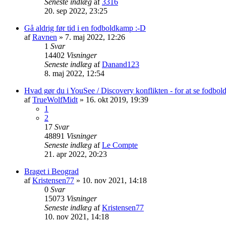
Seneste indlæg
af
3316
20. sep 2022, 23:25
Gå aldrig før tid i en fodboldkamp :-D
af
Ravnen
»
7. maj 2022, 12:26
1
Svar
14402
Visninger
Seneste indlæg
af
Danand123
8. maj 2022, 12:54
Hvad gør du i YouSee / Discovery konflikten - for at se fodbo
af
TrueWolfMidt
»
16. okt 2019, 19:39
1
2
17
Svar
48891
Visninger
Seneste indlæg
af
Le Compte
21. apr 2022, 20:23
Braget i Beograd
af
Kristensen77
»
10. nov 2021, 14:18
0
Svar
15073
Visninger
Seneste indlæg
af
Kristensen77
10. nov 2021, 14:18