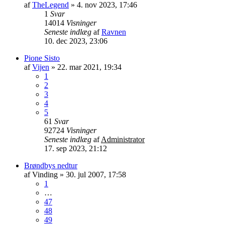
af
TheLegend
»
4. nov 2023, 17:46
1
Svar
14014
Visninger
Seneste indlæg
af
Ravnen
10. dec 2023, 23:06
Pione Sisto
af
Vijen
»
22. mar 2021, 19:34
1
2
3
4
5
61
Svar
92724
Visninger
Seneste indlæg
af
Administrator
17. sep 2023, 21:12
Brøndbys nedtur
af
Vinding
»
30. jul 2007, 17:58
1
…
47
48
49