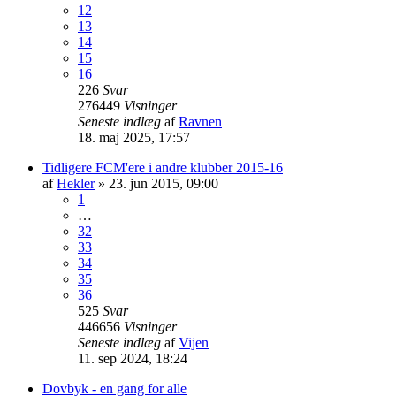
12
13
14
15
16
226
Svar
276449
Visninger
Seneste indlæg
af
Ravnen
18. maj 2025, 17:57
Tidligere FCM'ere i andre klubber 2015-16
af
Hekler
»
23. jun 2015, 09:00
1
…
32
33
34
35
36
525
Svar
446656
Visninger
Seneste indlæg
af
Vijen
11. sep 2024, 18:24
Dovbyk - en gang for alle