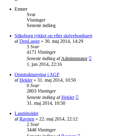
Emner
Svar
Visninger
Seneste indlæg
Silkeborg rykket op efter skrivebordssejr
af
DenLange
»
30. maj 2014, 14:29
3
Svar
4171
Visninger
Seneste indlæg
af
Administrator
1. jun 2014, 22:16
Omstrukturering i AGF
af
Hekler
»
31. maj 2014, 10:50
0
Svar
2803
Visninger
Seneste indlæg
af
Hekler
31. maj 2014, 10:50
Landsholdet
af
Ravnen
»
22. maj 2014, 22:12
2
Svar
3448
Visninger