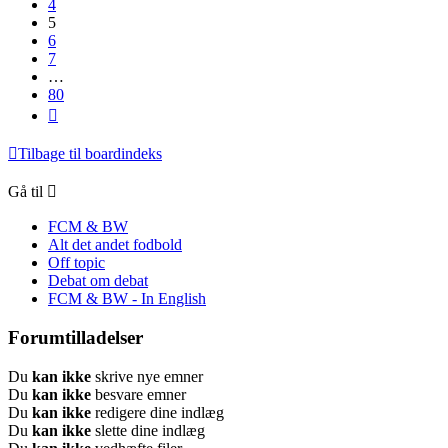
4
5
6
7
…
80
Næste
Tilbage til boardindeks
Gå til
FCM & BW
Alt det andet fodbold
Off topic
Debat om debat
FCM & BW - In English
Forumtilladelser
Du
kan ikke
skrive nye emner
Du
kan ikke
besvare emner
Du
kan ikke
redigere dine indlæg
Du
kan ikke
slette dine indlæg