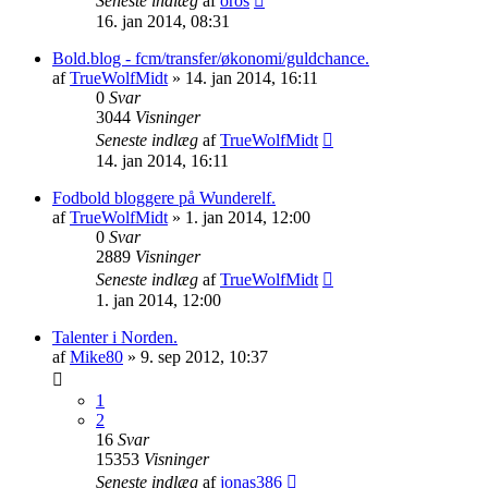
Seneste indlæg
af
oros
16. jan 2014, 08:31
Bold.blog - fcm/transfer/økonomi/guldchance.
af
TrueWolfMidt
»
14. jan 2014, 16:11
0
Svar
3044
Visninger
Seneste indlæg
af
TrueWolfMidt
14. jan 2014, 16:11
Fodbold bloggere på Wunderelf.
af
TrueWolfMidt
»
1. jan 2014, 12:00
0
Svar
2889
Visninger
Seneste indlæg
af
TrueWolfMidt
1. jan 2014, 12:00
Talenter i Norden.
af
Mike80
»
9. sep 2012, 10:37
1
2
16
Svar
15353
Visninger
Seneste indlæg
af
jonas386