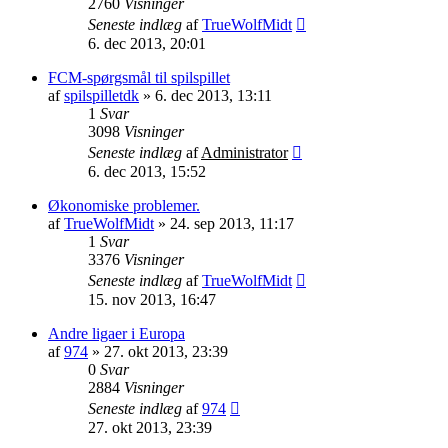
2760
Visninger
Seneste indlæg
af
TrueWolfMidt
6. dec 2013, 20:01
FCM-spørgsmål til spilspillet
af
spilspilletdk
»
6. dec 2013, 13:11
1
Svar
3098
Visninger
Seneste indlæg
af
Administrator
6. dec 2013, 15:52
Økonomiske problemer.
af
TrueWolfMidt
»
24. sep 2013, 11:17
1
Svar
3376
Visninger
Seneste indlæg
af
TrueWolfMidt
15. nov 2013, 16:47
Andre ligaer i Europa
af
974
»
27. okt 2013, 23:39
0
Svar
2884
Visninger
Seneste indlæg
af
974
27. okt 2013, 23:39