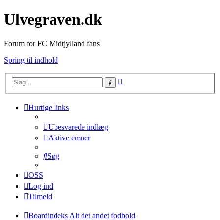
Ulvegraven.dk
Forum for FC Midtjylland fans
Spring til indhold
Avanceret
Søg
søgning
Hurtige links
Ubesvarede indlæg
Aktive emner
Søg
OSS
Log ind
Tilmeld
Boardindeks
Alt det andet fodbold