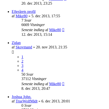
20. dec 2013, 23:25
Efterårets profil
af
Mike80
»
5. dec 2013, 17:55
7
Svar
6669
Visninger
Seneste indlæg
af
Mike80
12. dec 2013, 15:14
Zidan
af
Skovmand
»
20. nov 2013, 21:35
1
2
3
4
50
Svar
37112
Visninger
Seneste indlæg
af
Mike80
8. dec 2013, 20:47
Joshua John.
af
TrueWolfMidt
»
6. dec 2013, 20:01
0
Svar