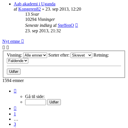
Aab akademi i Uganda
af
Kongeren82
»
23. sep 2013, 12:20
13
Svar
10294
Visninger
Seneste indlæg
af
SteffenO
23. sep 2013, 21:32
Nyt emne
Visning:
Sorter efter:
Retning:
1594 emner
Side
5
Gå til side:
af
80
Forrige
1
…
3