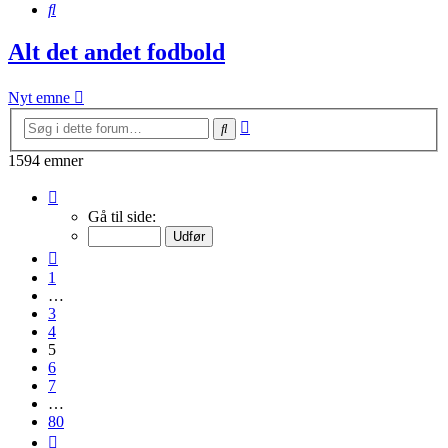
Søg
Alt det andet fodbold
Nyt emne
Avanceret
Søg
søgning
1594 emner
Side
5
Gå til side:
af
80
Forrige
1
…
3
4
5
6
7
…
80
Næste