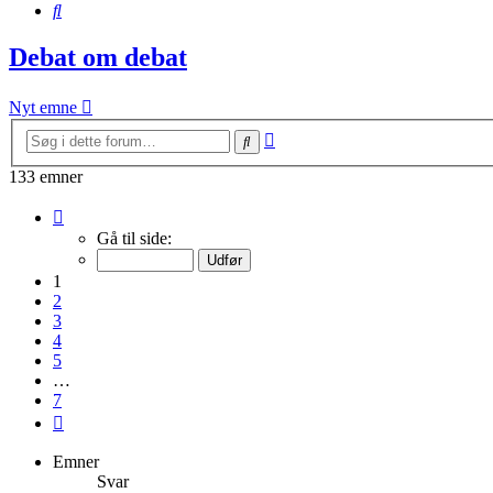
Søg
Debat om debat
Nyt emne
Avanceret
Søg
søgning
133 emner
Side
1
Gå til side:
af
7
1
2
3
4
5
…
7
Næste
Emner
Svar