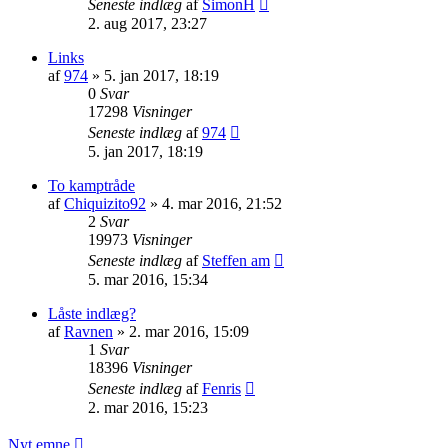
Seneste indlæg
af
SimonH
2. aug 2017, 23:27
Links
af
974
»
5. jan 2017, 18:19
0
Svar
17298
Visninger
Seneste indlæg
af
974
5. jan 2017, 18:19
To kamptråde
af
Chiquizito92
»
4. mar 2016, 21:52
2
Svar
19973
Visninger
Seneste indlæg
af
Steffen am
5. mar 2016, 15:34
Låste indlæg?
af
Ravnen
»
2. mar 2016, 15:09
1
Svar
18396
Visninger
Seneste indlæg
af
Fenris
2. mar 2016, 15:23
Nyt emne