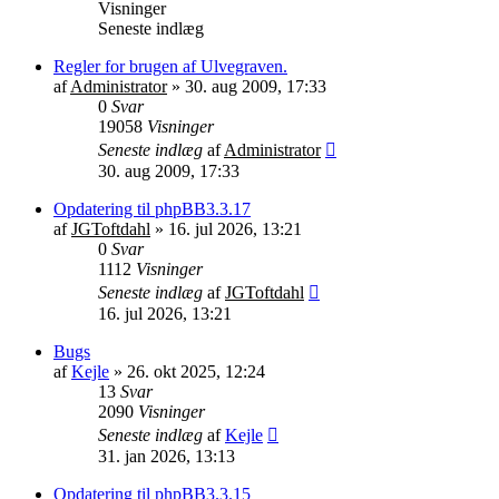
Visninger
Seneste indlæg
Regler for brugen af Ulvegraven.
af
Administrator
»
30. aug 2009, 17:33
0
Svar
19058
Visninger
Seneste indlæg
af
Administrator
30. aug 2009, 17:33
Opdatering til phpBB3.3.17
af
JGToftdahl
»
16. jul 2026, 13:21
0
Svar
1112
Visninger
Seneste indlæg
af
JGToftdahl
16. jul 2026, 13:21
Bugs
af
Kejle
»
26. okt 2025, 12:24
13
Svar
2090
Visninger
Seneste indlæg
af
Kejle
31. jan 2026, 13:13
Opdatering til phpBB3.3.15