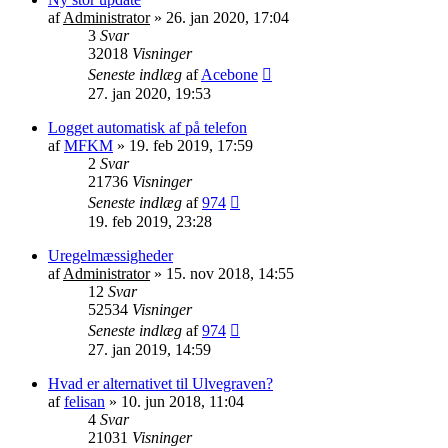
af
Administrator
»
26. jan 2020, 17:04
3
Svar
32018
Visninger
Seneste indlæg
af
Acebone
27. jan 2020, 19:53
Logget automatisk af på telefon
af
MFKM
»
19. feb 2019, 17:59
2
Svar
21736
Visninger
Seneste indlæg
af
974
19. feb 2019, 23:28
Uregelmæssigheder
af
Administrator
»
15. nov 2018, 14:55
12
Svar
52534
Visninger
Seneste indlæg
af
974
27. jan 2019, 14:59
Hvad er alternativet til Ulvegraven?
af
felisan
»
10. jun 2018, 11:04
4
Svar
21031
Visninger