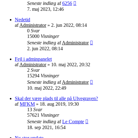
Seneste indlæg
af
6256
7. maj 2023, 12:46
Nedetid
af
Administrator
»
2. jun 2022, 08:14
0
Svar
15000
Visninger
Seneste indlæg
af
Administrator
2. jun 2022, 08:14
Fejl i adminpanelet
af
Administrator
»
10. maj 2022, 20:32
2
Svar
15294
Visninger
Seneste indlæg
af
Administrator
10. maj 2022, 22:49
Skal der være plads til alle på Ulvegraven?
af
MFKM
»
18. aug 2019, 19:30
13
Svar
57621
Visninger
Seneste indlæg
af
Le Compte
18. sep 2021, 16:54
Ny stor update