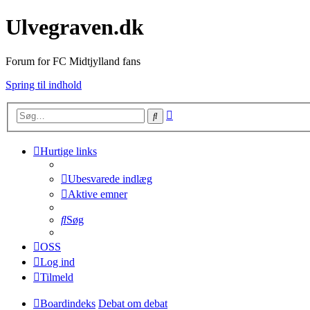
Ulvegraven.dk
Forum for FC Midtjylland fans
Spring til indhold
Avanceret
Søg
søgning
Hurtige links
Ubesvarede indlæg
Aktive emner
Søg
OSS
Log ind
Tilmeld
Boardindeks
Debat om debat