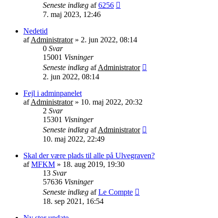
Seneste indlæg
af
6256
7. maj 2023, 12:46
Nedetid
af
Administrator
»
2. jun 2022, 08:14
0
Svar
15001
Visninger
Seneste indlæg
af
Administrator
2. jun 2022, 08:14
Fejl i adminpanelet
af
Administrator
»
10. maj 2022, 20:32
2
Svar
15301
Visninger
Seneste indlæg
af
Administrator
10. maj 2022, 22:49
Skal der være plads til alle på Ulvegraven?
af
MFKM
»
18. aug 2019, 19:30
13
Svar
57636
Visninger
Seneste indlæg
af
Le Compte
18. sep 2021, 16:54
Ny stor update