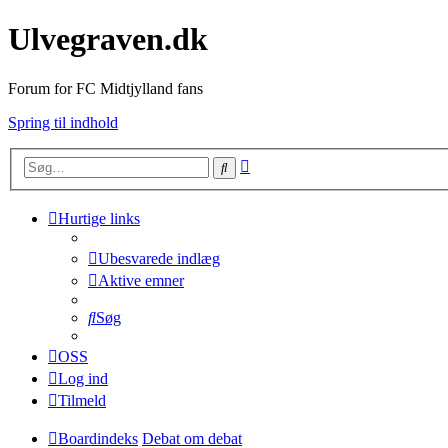
Ulvegraven.dk
Forum for FC Midtjylland fans
Spring til indhold
Avanceret
Søg
søgning
Hurtige links
Ubesvarede indlæg
Aktive emner
Søg
OSS
Log ind
Tilmeld
Boardindeks
Debat om debat