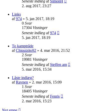
Seneste indlæg
af
SimonH
2. aug 2017, 23:27
Links
af
974
»
5. jan 2017, 18:19
0
Svar
17304
Visninger
Seneste indlæg
af
974
5. jan 2017, 18:19
To kamptråde
af
Chiquizito92
»
4. mar 2016, 21:52
2
Svar
19981
Visninger
Seneste indlæg
af
Steffen am
5. mar 2016, 15:34
Låste indlæg?
af
Ravnen
»
2. mar 2016, 15:09
1
Svar
18405
Visninger
Seneste indlæg
af
Fenris
2. mar 2016, 15:23
Nyt emne