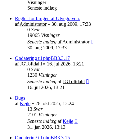
Visninger
Seneste indlæg
Regler for brugen af Ulvegraven.
af
Administrator
»
30. aug 2009, 17:33
0
Svar
19065
Visninger
Seneste indlæg
af
Administrator
30. aug 2009, 17:33
Opdatering til phpBB3.3.17
af
JGToftdahl
»
16. jul 2026, 13:21
0
Svar
1230
Visninger
Seneste indlæg
af
JGToftdahl
16. jul 2026, 13:21
Bugs
af
Kejle
»
26. okt 2025, 12:24
13
Svar
2101
Visninger
Seneste indlæg
af
Kejle
31. jan 2026, 13:13
Opdatering til phpBB3.3.15