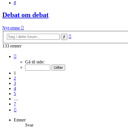
Søg
Debat om debat
Nyt emne
Avanceret
Søg
søgning
133 emner
Side
1
Gå til side:
af
7
1
2
3
4
5
…
7
Næste
Emner
Svar