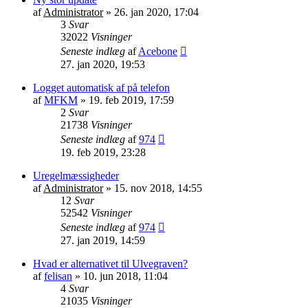
af
Administrator
»
26. jan 2020, 17:04
3
Svar
32022
Visninger
Seneste indlæg
af
Acebone
27. jan 2020, 19:53
Logget automatisk af på telefon
af
MFKM
»
19. feb 2019, 17:59
2
Svar
21738
Visninger
Seneste indlæg
af
974
19. feb 2019, 23:28
Uregelmæssigheder
af
Administrator
»
15. nov 2018, 14:55
12
Svar
52542
Visninger
Seneste indlæg
af
974
27. jan 2019, 14:59
Hvad er alternativet til Ulvegraven?
af
felisan
»
10. jun 2018, 11:04
4
Svar
21035
Visninger