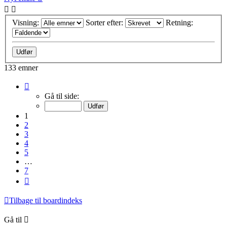
Visning:
Sorter efter:
Retning:
133 emner
Side
1
Gå til side:
af
7
1
2
3
4
5
…
7
Næste
Tilbage til boardindeks
Gå til