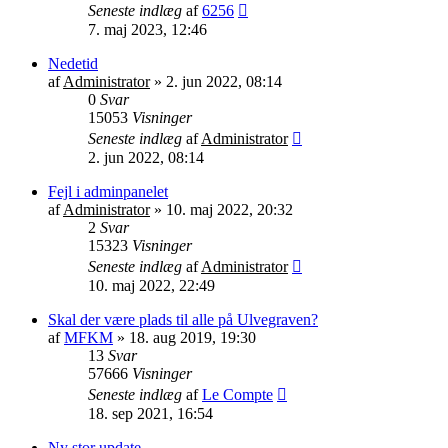
Seneste indlæg
af
6256
7. maj 2023, 12:46
Nedetid
af
Administrator
»
2. jun 2022, 08:14
0
Svar
15053
Visninger
Seneste indlæg
af
Administrator
2. jun 2022, 08:14
Fejl i adminpanelet
af
Administrator
»
10. maj 2022, 20:32
2
Svar
15323
Visninger
Seneste indlæg
af
Administrator
10. maj 2022, 22:49
Skal der være plads til alle på Ulvegraven?
af
MFKM
»
18. aug 2019, 19:30
13
Svar
57666
Visninger
Seneste indlæg
af
Le Compte
18. sep 2021, 16:54
Ny stor update