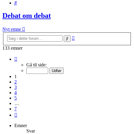
Søg
Debat om debat
Nyt emne
Avanceret
Søg
søgning
133 emner
Side
1
Gå til side:
af
7
1
2
3
4
5
…
7
Næste
Emner
Svar