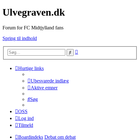
Ulvegraven.dk
Forum for FC Midtjylland fans
Spring til indhold
Avanceret
Søg
søgning
Hurtige links
Ubesvarede indlæg
Aktive emner
Søg
OSS
Log ind
Tilmeld
Boardindeks
Debat om debat