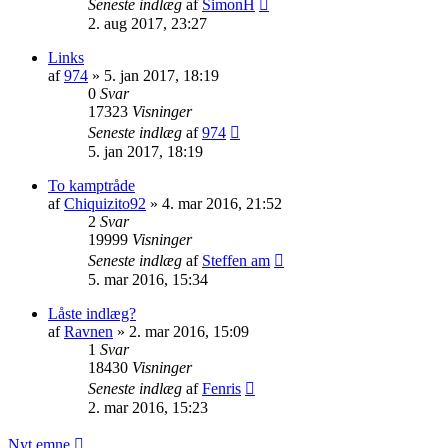
Seneste indlæg
af
SimonH
2. aug 2017, 23:27
Links
af
974
»
5. jan 2017, 18:19
0
Svar
17323
Visninger
Seneste indlæg
af
974
5. jan 2017, 18:19
To kamptråde
af
Chiquizito92
»
4. mar 2016, 21:52
2
Svar
19999
Visninger
Seneste indlæg
af
Steffen am
5. mar 2016, 15:34
Låste indlæg?
af
Ravnen
»
2. mar 2016, 15:09
1
Svar
18430
Visninger
Seneste indlæg
af
Fenris
2. mar 2016, 15:23
Nyt emne