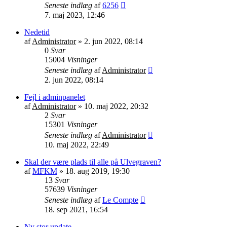
Seneste indlæg
af
6256
7. maj 2023, 12:46
Nedetid
af
Administrator
»
2. jun 2022, 08:14
0
Svar
15004
Visninger
Seneste indlæg
af
Administrator
2. jun 2022, 08:14
Fejl i adminpanelet
af
Administrator
»
10. maj 2022, 20:32
2
Svar
15301
Visninger
Seneste indlæg
af
Administrator
10. maj 2022, 22:49
Skal der være plads til alle på Ulvegraven?
af
MFKM
»
18. aug 2019, 19:30
13
Svar
57639
Visninger
Seneste indlæg
af
Le Compte
18. sep 2021, 16:54
Ny stor update