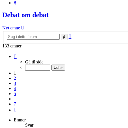
Søg
Debat om debat
Nyt emne
Avanceret
Søg
søgning
133 emner
Side
1
Gå til side:
af
7
1
2
3
4
5
…
7
Næste
Emner
Svar