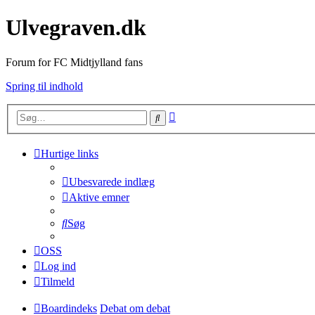
Ulvegraven.dk
Forum for FC Midtjylland fans
Spring til indhold
Avanceret
Søg
søgning
Hurtige links
Ubesvarede indlæg
Aktive emner
Søg
OSS
Log ind
Tilmeld
Boardindeks
Debat om debat