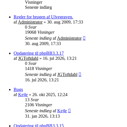
Visninger
Seneste indlæg
Regler for brugen af Ulvegraven.
af
Administrator
»
30. aug 2009, 17:33
0
Svar
19068
Visninger
Seneste indlæg
af
Administrator
30. aug 2009, 17:33
Opdatering til phpBB3.3.17
af
JGToftdahl
»
16. jul 2026, 13:21
0
Svar
1418
Visninger
Seneste indlæg
af
JGToftdahl
16. jul 2026, 13:21
Bugs
af
Kejle
»
26. okt 2025, 12:24
13
Svar
2106
Visninger
Seneste indlæg
af
Kejle
31. jan 2026, 13:13
Opdatering til phpBB3.3.15