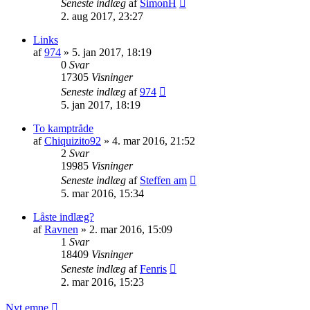
Seneste indlæg
af
SimonH
2. aug 2017, 23:27
Links
af
974
»
5. jan 2017, 18:19
0
Svar
17305
Visninger
Seneste indlæg
af
974
5. jan 2017, 18:19
To kamptråde
af
Chiquizito92
»
4. mar 2016, 21:52
2
Svar
19985
Visninger
Seneste indlæg
af
Steffen am
5. mar 2016, 15:34
Låste indlæg?
af
Ravnen
»
2. mar 2016, 15:09
1
Svar
18409
Visninger
Seneste indlæg
af
Fenris
2. mar 2016, 15:23
Nyt emne