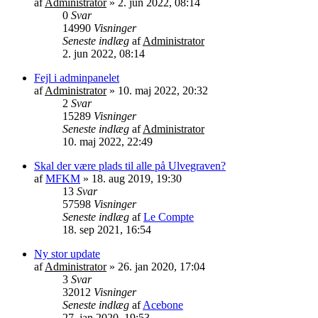
af
Administrator
»
2. jun 2022, 08:14
0
Svar
14990
Visninger
Seneste indlæg
af
Administrator
2. jun 2022, 08:14
Fejl i adminpanelet
af
Administrator
»
10. maj 2022, 20:32
2
Svar
15289
Visninger
Seneste indlæg
af
Administrator
10. maj 2022, 22:49
Skal der være plads til alle på Ulvegraven?
af
MFKM
»
18. aug 2019, 19:30
13
Svar
57598
Visninger
Seneste indlæg
af
Le Compte
18. sep 2021, 16:54
Ny stor update
af
Administrator
»
26. jan 2020, 17:04
3
Svar
32012
Visninger
Seneste indlæg
af
Acebone
27. jan 2020, 19:53