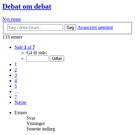
Debat om debat
Nyt emne
Avanceret søgning
Søg
133 emner
Side
1
af
7
Gå til side:
1
2
3
4
5
…
7
Næste
Emner
Svar
Visninger
Seneste indlæg