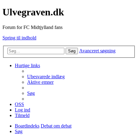
Ulvegraven.dk
Forum for FC Midtjylland fans
Spring til indhold
Avanceret søgning
Søg
Hurtige links
Ubesvarede indlæg
Aktive emner
Søg
OSS
Log ind
Tilmeld
Boardindeks
Debat om debat
Søg