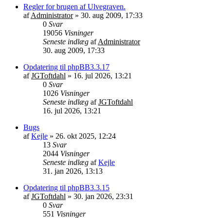
Regler for brugen af Ulvegraven.
af
Administrator
»
30. aug 2009, 17:33
0
Svar
19056
Visninger
Seneste indlæg
af
Administrator
30. aug 2009, 17:33
Opdatering til phpBB3.3.17
af
JGToftdahl
»
16. jul 2026, 13:21
0
Svar
1026
Visninger
Seneste indlæg
af
JGToftdahl
16. jul 2026, 13:21
Bugs
af
Kejle
»
26. okt 2025, 12:24
13
Svar
2044
Visninger
Seneste indlæg
af
Kejle
31. jan 2026, 13:13
Opdatering til phpBB3.3.15
af
JGToftdahl
»
30. jan 2026, 23:31
0
Svar
551
Visninger