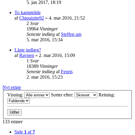
5. jan 2017, 18:19
To kamptråde
af
Chiquizito92
»
4. mar 2016, 21:52
2
Svar
19964
Visninger
Seneste indlæg
af
Steffen am
5. mar 2016, 15:34
Låste indlæg?
af
Ravnen
»
2. mar 2016, 15:09
1
Svar
18389
Visninger
Seneste indlæg
af
Fenris
2. mar 2016, 15:23
Nyt emne
Visning:
Sorter efter:
Retning:
133 emner
Side
1
af
7