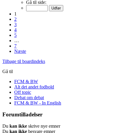
Gå til side:
1
2
3
4
5
…
7
Næste
Tilbage til boardindeks
Gå til
FCM & BW
Alt det andet fodbold
Off topic
Debat om debat
FCM & BW - In English
Forumtilladelser
Du
kan ikke
skrive nye emner
Du
kan ikke
besvare emner