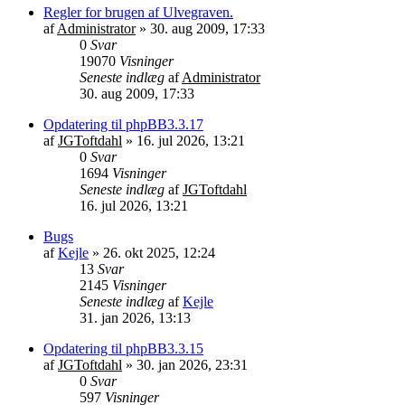
Regler for brugen af Ulvegraven.
af
Administrator
»
30. aug 2009, 17:33
0
Svar
19070
Visninger
Seneste indlæg
af
Administrator
30. aug 2009, 17:33
Opdatering til phpBB3.3.17
af
JGToftdahl
»
16. jul 2026, 13:21
0
Svar
1694
Visninger
Seneste indlæg
af
JGToftdahl
16. jul 2026, 13:21
Bugs
af
Kejle
»
26. okt 2025, 12:24
13
Svar
2145
Visninger
Seneste indlæg
af
Kejle
31. jan 2026, 13:13
Opdatering til phpBB3.3.15
af
JGToftdahl
»
30. jan 2026, 23:31
0
Svar
597
Visninger