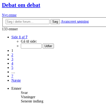
Debat om debat
Nyt emne
Avanceret søgning
Søg
133 emner
Side
1
af
7
Gå til side:
1
2
3
4
5
…
7
Næste
Emner
Svar
Visninger
Seneste indlæg