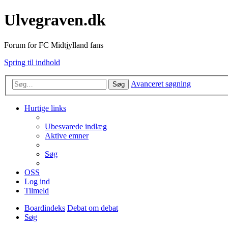
Ulvegraven.dk
Forum for FC Midtjylland fans
Spring til indhold
Avanceret søgning
Søg
Hurtige links
Ubesvarede indlæg
Aktive emner
Søg
OSS
Log ind
Tilmeld
Boardindeks
Debat om debat
Søg