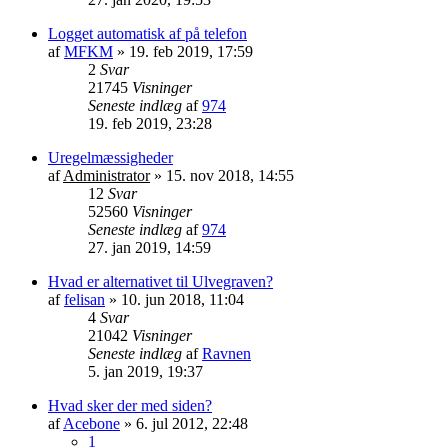
Logget automatisk af på telefon
af
MFKM
»
19. feb 2019, 17:59
2
Svar
21745
Visninger
Seneste indlæg
af
974
19. feb 2019, 23:28
Uregelmæssigheder
af
Administrator
»
15. nov 2018, 14:55
12
Svar
52560
Visninger
Seneste indlæg
af
974
27. jan 2019, 14:59
Hvad er alternativet til Ulvegraven?
af
felisan
»
10. jun 2018, 11:04
4
Svar
21042
Visninger
Seneste indlæg
af
Ravnen
5. jan 2019, 19:37
Hvad sker der med siden?
af
Acebone
»
6. jul 2012, 22:48
1