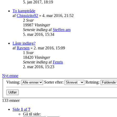
5. jan 2017, 18:19
To kamptråde
af
Chiquizito92
»
4. mar 2016, 21:52
2
Svar
19987
Visninger
Seneste indlæg
af
Steffen am
5. mar 2016, 15:34
Låste indlæg?
af
Ravnen
»
2. mar 2016, 15:09
1
Svar
18420
Visninger
Seneste indlæg
af
Fenris
2. mar 2016, 15:23
Nyt emne
Visning:
Sorter efter:
Retning:
133 emner
Side
1
af
7
Gå til side: