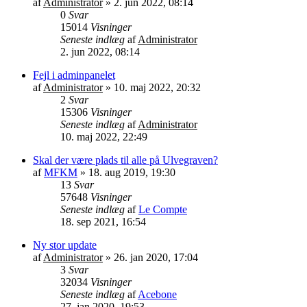
af
Administrator
»
2. jun 2022, 08:14
0
Svar
15014
Visninger
Seneste indlæg
af
Administrator
2. jun 2022, 08:14
Fejl i adminpanelet
af
Administrator
»
10. maj 2022, 20:32
2
Svar
15306
Visninger
Seneste indlæg
af
Administrator
10. maj 2022, 22:49
Skal der være plads til alle på Ulvegraven?
af
MFKM
»
18. aug 2019, 19:30
13
Svar
57648
Visninger
Seneste indlæg
af
Le Compte
18. sep 2021, 16:54
Ny stor update
af
Administrator
»
26. jan 2020, 17:04
3
Svar
32034
Visninger
Seneste indlæg
af
Acebone
27. jan 2020, 19:53