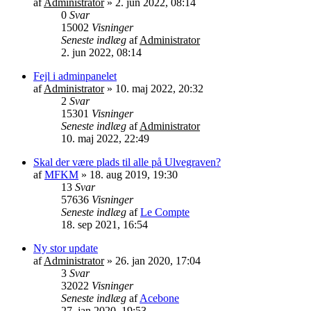
af
Administrator
»
2. jun 2022, 08:14
0
Svar
15002
Visninger
Seneste indlæg
af
Administrator
2. jun 2022, 08:14
Fejl i adminpanelet
af
Administrator
»
10. maj 2022, 20:32
2
Svar
15301
Visninger
Seneste indlæg
af
Administrator
10. maj 2022, 22:49
Skal der være plads til alle på Ulvegraven?
af
MFKM
»
18. aug 2019, 19:30
13
Svar
57636
Visninger
Seneste indlæg
af
Le Compte
18. sep 2021, 16:54
Ny stor update
af
Administrator
»
26. jan 2020, 17:04
3
Svar
32022
Visninger
Seneste indlæg
af
Acebone
27. jan 2020, 19:53