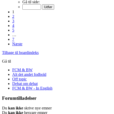
Gå til side:
1
2
3
4
5
…
7
Næste
Tilbage til boardindeks
Gå til
FCM & BW
Alt det andet fodbold
Off topic
Debat om debat
FCM & BW - In English
Forumtilladelser
Du
kan ikke
skrive nye emner
Du
kan ikke
besvare emner