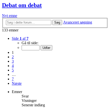
Debat om debat
Nyt emne
Avanceret søgning
Søg
133 emner
Side
1
af
7
Gå til side:
1
2
3
4
5
…
7
Næste
Emner
Svar
Visninger
Seneste indlæg