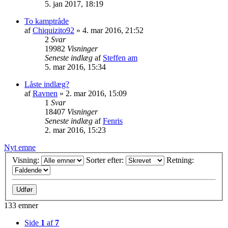
5. jan 2017, 18:19
To kamptråde
af
Chiquizito92
»
4. mar 2016, 21:52
2
Svar
19982
Visninger
Seneste indlæg
af
Steffen am
5. mar 2016, 15:34
Låste indlæg?
af
Ravnen
»
2. mar 2016, 15:09
1
Svar
18407
Visninger
Seneste indlæg
af
Fenris
2. mar 2016, 15:23
Nyt emne
Visning:
Sorter efter:
Retning:
133 emner
Side
1
af
7