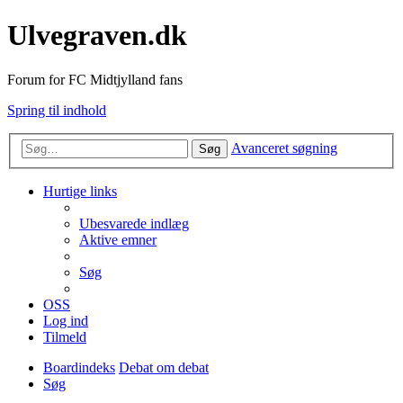
Ulvegraven.dk
Forum for FC Midtjylland fans
Spring til indhold
Avanceret søgning
Søg
Hurtige links
Ubesvarede indlæg
Aktive emner
Søg
OSS
Log ind
Tilmeld
Boardindeks
Debat om debat
Søg