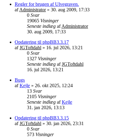
Regler for brugen af Ulvegraven.
af
Administrator
»
30. aug 2009, 17:33
0
Svar
19065
Visninger
Seneste indlæg
af
Administrator
30. aug 2009, 17:33
Opdatering til phpBB3.3.17
af
JGToftdahl
»
16. jul 2026, 13:21
0
Svar
1327
Visninger
Seneste indlæg
af
JGToftdahl
16. jul 2026, 13:21
Bugs
af
Kejle
»
26. okt 2025, 12:24
13
Svar
2105
Visninger
Seneste indlæg
af
Kejle
31. jan 2026, 13:13
Opdatering til phpBB3.3.15
af
JGToftdahl
»
30. jan 2026, 23:31
0
Svar
573
Visninger