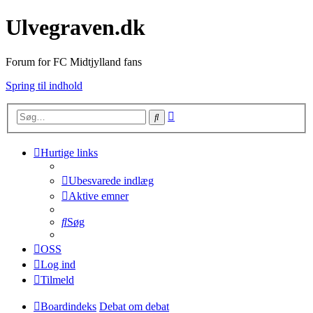
Ulvegraven.dk
Forum for FC Midtjylland fans
Spring til indhold
Avanceret
Søg
søgning
Hurtige links
Ubesvarede indlæg
Aktive emner
Søg
OSS
Log ind
Tilmeld
Boardindeks
Debat om debat