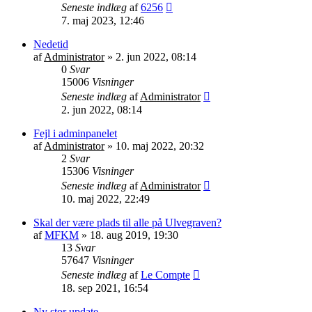
Seneste indlæg
af
6256
7. maj 2023, 12:46
Nedetid
af
Administrator
»
2. jun 2022, 08:14
0
Svar
15006
Visninger
Seneste indlæg
af
Administrator
2. jun 2022, 08:14
Fejl i adminpanelet
af
Administrator
»
10. maj 2022, 20:32
2
Svar
15306
Visninger
Seneste indlæg
af
Administrator
10. maj 2022, 22:49
Skal der være plads til alle på Ulvegraven?
af
MFKM
»
18. aug 2019, 19:30
13
Svar
57647
Visninger
Seneste indlæg
af
Le Compte
18. sep 2021, 16:54
Ny stor update