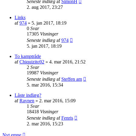
Seneste indlæg
af
SimonH
2. aug 2017, 23:27
Links
af
974
»
5. jan 2017, 18:19
0
Svar
17305
Visninger
Seneste indlæg
af
974
5. jan 2017, 18:19
To kamptråde
af
Chiquizito92
»
4. mar 2016, 21:52
2
Svar
19987
Visninger
Seneste indlæg
af
Steffen am
5. mar 2016, 15:34
Låste indlæg?
af
Ravnen
»
2. mar 2016, 15:09
1
Svar
18418
Visninger
Seneste indlæg
af
Fenris
2. mar 2016, 15:23
Nyt emne