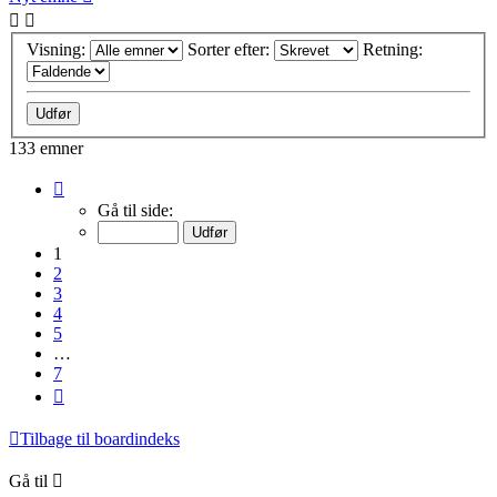
Visning:
Sorter efter:
Retning:
133 emner
Side
1
Gå til side:
af
7
1
2
3
4
5
…
7
Næste
Tilbage til boardindeks
Gå til