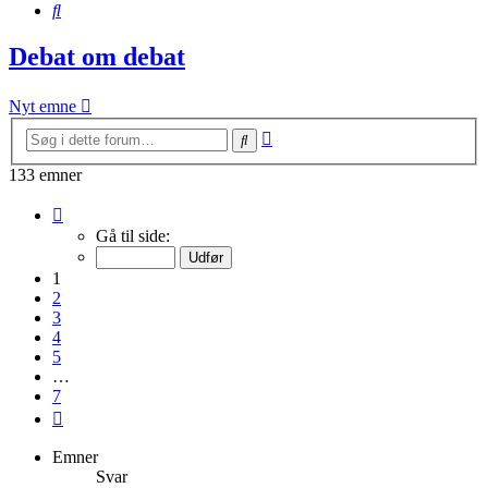
Søg
Debat om debat
Nyt emne
Avanceret
Søg
søgning
133 emner
Side
1
Gå til side:
af
7
1
2
3
4
5
…
7
Næste
Emner
Svar