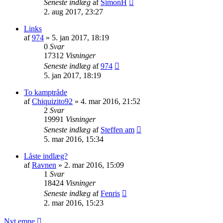
Seneste indlæg
af
SimonH
2. aug 2017, 23:27
Links
af
974
»
5. jan 2017, 18:19
0
Svar
17312
Visninger
Seneste indlæg
af
974
5. jan 2017, 18:19
To kamptråde
af
Chiquizito92
»
4. mar 2016, 21:52
2
Svar
19991
Visninger
Seneste indlæg
af
Steffen am
5. mar 2016, 15:34
Låste indlæg?
af
Ravnen
»
2. mar 2016, 15:09
1
Svar
18424
Visninger
Seneste indlæg
af
Fenris
2. mar 2016, 15:23
Nyt emne