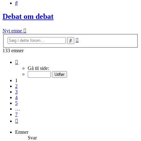
Søg
Debat om debat
Nyt emne
Avanceret
Søg
søgning
133 emner
Side
1
Gå til side:
af
7
1
2
3
4
5
…
7
Næste
Emner
Svar