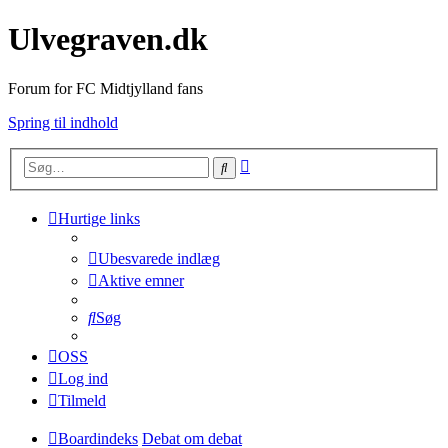
Ulvegraven.dk
Forum for FC Midtjylland fans
Spring til indhold
Avanceret
Søg
søgning
Hurtige links
Ubesvarede indlæg
Aktive emner
Søg
OSS
Log ind
Tilmeld
Boardindeks
Debat om debat