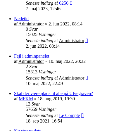
Seneste indlæg
af
6256
7. maj 2023, 12:46
Nedetid
af
Administrator
»
2. jun 2022, 08:14
0
Svar
15025
Visninger
Seneste indlæg
af
Administrator
2. jun 2022, 08:14
Fejl i adminpanelet
af
Administrator
»
10. maj 2022, 20:32
2
Svar
15313
Visninger
Seneste indlæg
af
Administrator
10. maj 2022, 22:49
Skal der være plads til alle på Ulvegraven?
af
MFKM
»
18. aug 2019, 19:30
13
Svar
57659
Visninger
Seneste indlæg
af
Le Compte
18. sep 2021, 16:54
Ny stor update