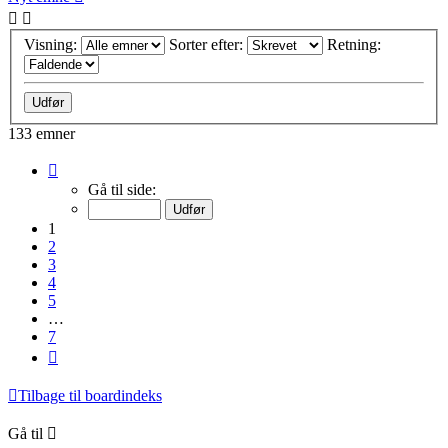
Visning:
Sorter efter:
Retning:
133 emner
Side
1
Gå til side:
af
7
1
2
3
4
5
…
7
Næste
Tilbage til boardindeks
Gå til