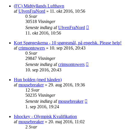
(FC) Midtjyllands Lufthavn
af
UlvenFraNord
»
11. okt 2016, 10:56
0
Svar
30518
Visninger
Seneste indlæg
af
UlvenFraNord
11. okt 2016, 10:56
Kort Spørgeskema - 10 spørgsmål, på engelsk. Please help!
af
crimsontowers
»
10. sep 2016, 20:43
0
Svar
29847
Visninger
Seneste indlæg
af
crimsontowers
10. sep 2016, 20:43
Hun bolden (med hånden)
af
mousebreaker
»
29. aug 2016, 19:36
12
Svar
50235
Visninger
Seneste indlæg
af
mousebreaker
1. sep 2016, 19:24
Ishockey - Olympisk Kvalifikation
af
mousebreaker
»
20. maj 2016, 11:02
2
Svar