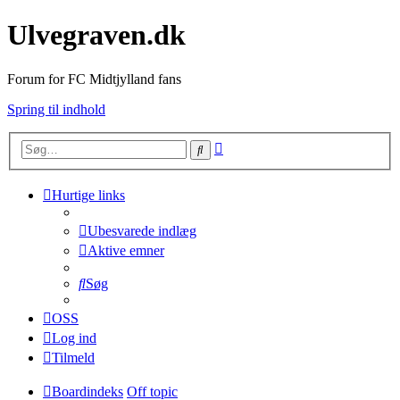
Ulvegraven.dk
Forum for FC Midtjylland fans
Spring til indhold
Avanceret
Søg
søgning
Hurtige links
Ubesvarede indlæg
Aktive emner
Søg
OSS
Log ind
Tilmeld
Boardindeks
Off topic