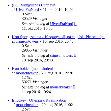
(FC) Midtjyllands Lufthavn
af
UlvenFraNord
»
11. okt 2016, 10:56
0
Svar
30529
Visninger
Seneste indlæg
af
UlvenFraNord
11. okt 2016, 10:56
Kort Spørgeskema - 10 spørgsmål, på engelsk. Please help!
af
crimsontowers
»
10. sep 2016, 20:43
0
Svar
29855
Visninger
Seneste indlæg
af
crimsontowers
10. sep 2016, 20:43
Hun bolden (med hånden)
af
mousebreaker
»
29. aug 2016, 19:36
12
Svar
50271
Visninger
Seneste indlæg
af
mousebreaker
1. sep 2016, 19:24
Ishockey - Olympisk Kvalifikation
af
mousebreaker
»
20. maj 2016, 11:02
2
Svar