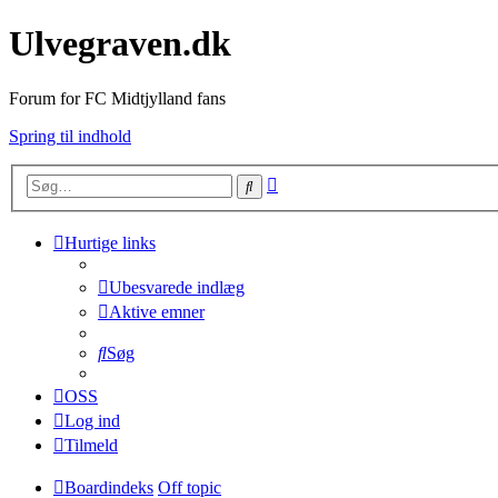
Ulvegraven.dk
Forum for FC Midtjylland fans
Spring til indhold
Avanceret
Søg
søgning
Hurtige links
Ubesvarede indlæg
Aktive emner
Søg
OSS
Log ind
Tilmeld
Boardindeks
Off topic