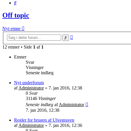
Søg
Off topic
Nyt emne
Avanceret
Søg
søgning
12 emner • Side
1
af
1
Emner
Svar
Visninger
Seneste indlæg
Nyt underforum
af
Administrator
»
7. jan 2016, 12:38
0
Svar
31146
Visninger
Seneste indlæg
af
Administrator
7. jan 2016, 12:38
Regler for brugen af Ulvegraven
af
Administrator
»
7. jan 2016, 12:36
0
Svar