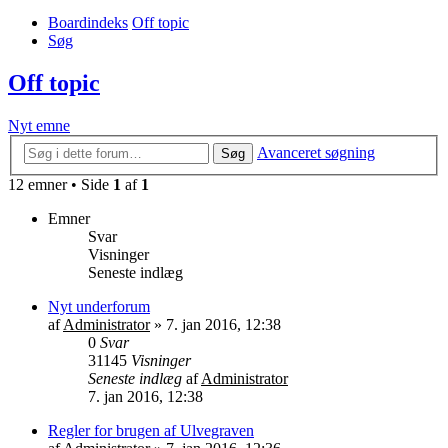
Boardindeks
Off topic
Søg
Off topic
Nyt emne
Avanceret søgning
Søg
12 emner • Side
1
af
1
Emner
Svar
Visninger
Seneste indlæg
Nyt underforum
af
Administrator
»
7. jan 2016, 12:38
0
Svar
31145
Visninger
Seneste indlæg
af
Administrator
7. jan 2016, 12:38
Regler for brugen af Ulvegraven