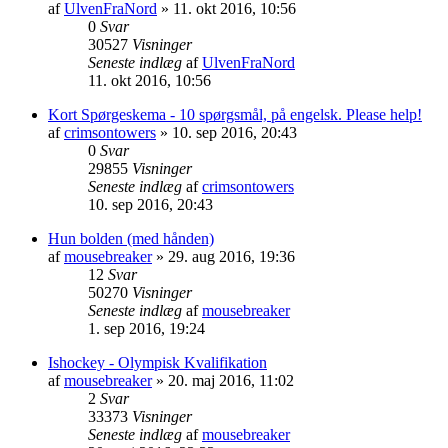
af
UlvenFraNord
»
11. okt 2016, 10:56
0
Svar
30527
Visninger
Seneste indlæg
af
UlvenFraNord
11. okt 2016, 10:56
Kort Spørgeskema - 10 spørgsmål, på engelsk. Please help!
af
crimsontowers
»
10. sep 2016, 20:43
0
Svar
29855
Visninger
Seneste indlæg
af
crimsontowers
10. sep 2016, 20:43
Hun bolden (med hånden)
af
mousebreaker
»
29. aug 2016, 19:36
12
Svar
50270
Visninger
Seneste indlæg
af
mousebreaker
1. sep 2016, 19:24
Ishockey - Olympisk Kvalifikation
af
mousebreaker
»
20. maj 2016, 11:02
2
Svar
33373
Visninger
Seneste indlæg
af
mousebreaker