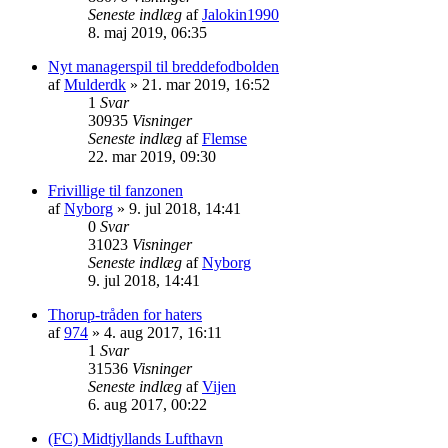
Seneste indlæg
af
Jalokin1990
8. maj 2019, 06:35
Nyt managerspil til breddefodbolden
af
Mulderdk
»
21. mar 2019, 16:52
1
Svar
30935
Visninger
Seneste indlæg
af
Flemse
22. mar 2019, 09:30
Frivillige til fanzonen
af
Nyborg
»
9. jul 2018, 14:41
0
Svar
31023
Visninger
Seneste indlæg
af
Nyborg
9. jul 2018, 14:41
Thorup-tråden for haters
af
974
»
4. aug 2017, 16:11
1
Svar
31536
Visninger
Seneste indlæg
af
Vijen
6. aug 2017, 00:22
(FC) Midtjyllands Lufthavn