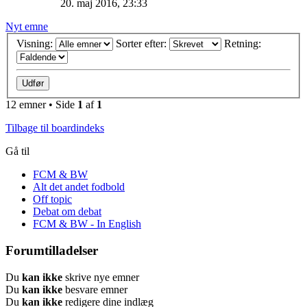
20. maj 2016, 23:33
Nyt emne
Visning:
Sorter efter:
Retning:
12 emner • Side
1
af
1
Tilbage til boardindeks
Gå til
FCM & BW
Alt det andet fodbold
Off topic
Debat om debat
FCM & BW - In English
Forumtilladelser
Du
kan ikke
skrive nye emner
Du
kan ikke
besvare emner
Du
kan ikke
redigere dine indlæg