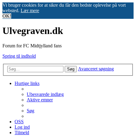
Vi bruger cookies for at sikre du får den bedste oplevelse på vort
websted.
Lær mere
OK!
Ulvegraven.dk
Forum for FC Midtjylland fans
Spring til indhold
Avanceret søgning
Søg
Hurtige links
Ubesvarede indlæg
Aktive emner
Søg
OSS
Log ind
Tilmeld