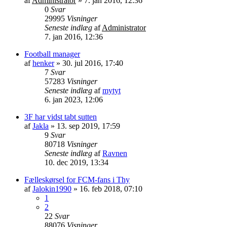
af
Administrator
»
7. jan 2016, 12:36
0
Svar
29995
Visninger
Seneste indlæg
af
Administrator
7. jan 2016, 12:36
Football manager
af
henker
»
30. jul 2016, 17:40
7
Svar
57283
Visninger
Seneste indlæg
af
mytyt
6. jan 2023, 12:06
3F har vidst tabt sutten
af
Jakla
»
13. sep 2019, 17:59
9
Svar
80718
Visninger
Seneste indlæg
af
Ravnen
10. dec 2019, 13:34
Fælleskørsel for FCM-fans i Thy
af
Jalokin1990
»
16. feb 2018, 07:10
1
2
22
Svar
88076
Visninger