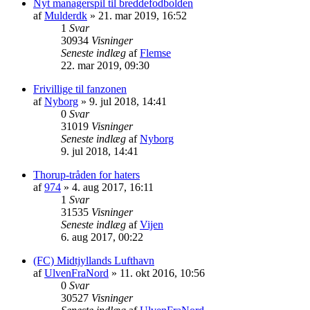
Nyt managerspil til breddefodbolden
af
Mulderdk
»
21. mar 2019, 16:52
1
Svar
30934
Visninger
Seneste indlæg
af
Flemse
22. mar 2019, 09:30
Frivillige til fanzonen
af
Nyborg
»
9. jul 2018, 14:41
0
Svar
31019
Visninger
Seneste indlæg
af
Nyborg
9. jul 2018, 14:41
Thorup-tråden for haters
af
974
»
4. aug 2017, 16:11
1
Svar
31535
Visninger
Seneste indlæg
af
Vijen
6. aug 2017, 00:22
(FC) Midtjyllands Lufthavn
af
UlvenFraNord
»
11. okt 2016, 10:56
0
Svar
30527
Visninger