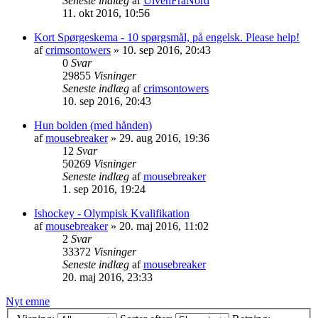
Seneste indlæg
af
UlvenFraNord
11. okt 2016, 10:56
Kort Spørgeskema - 10 spørgsmål, på engelsk. Please help!
af
crimsontowers
»
10. sep 2016, 20:43
0
Svar
29855
Visninger
Seneste indlæg
af
crimsontowers
10. sep 2016, 20:43
Hun bolden (med hånden)
af
mousebreaker
»
29. aug 2016, 19:36
12
Svar
50269
Visninger
Seneste indlæg
af
mousebreaker
1. sep 2016, 19:24
Ishockey - Olympisk Kvalifikation
af
mousebreaker
»
20. maj 2016, 11:02
2
Svar
33372
Visninger
Seneste indlæg
af
mousebreaker
20. maj 2016, 23:33
Nyt emne