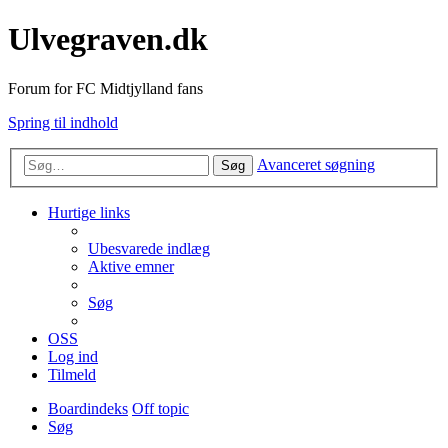
Ulvegraven.dk
Forum for FC Midtjylland fans
Spring til indhold
Avanceret søgning
Søg
Hurtige links
Ubesvarede indlæg
Aktive emner
Søg
OSS
Log ind
Tilmeld
Boardindeks
Off topic
Søg