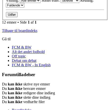
Visning:
Sorter efter:
Retning:
12 emner • Side
1
af
1
Tilbage til boardindeks
Gå til
FCM & BW
Alt det andet fodbold
Off topic
Debat om debat
FCM & BW - In English
Forumtilladelser
Du
kan ikke
skrive nye emner
Du
kan ikke
besvare emner
Du
kan ikke
redigere dine indlæg
Du
kan ikke
slette dine indlæg
Du
kan ikke
vedhæfte filer