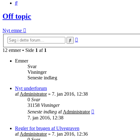
Søg
Off topic
Nyt emne
Avanceret
Søg
søgning
12 emner • Side
1
af
1
Emner
Svar
Visninger
Seneste indlæg
Nyt underforum
af
Administrator
»
7. jan 2016, 12:38
0
Svar
31158
Visninger
Seneste indlæg
af
Administrator
7. jan 2016, 12:38
Regler for brugen af Ulvegraven
af
Administrator
»
7. jan 2016, 12:36
0
Svar