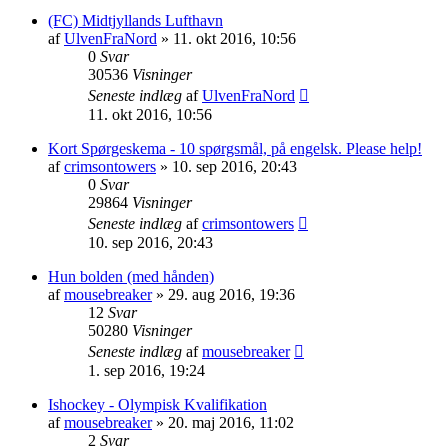
(FC) Midtjyllands Lufthavn
af
UlvenFraNord
»
11. okt 2016, 10:56
0
Svar
30536
Visninger
Seneste indlæg
af
UlvenFraNord
11. okt 2016, 10:56
Kort Spørgeskema - 10 spørgsmål, på engelsk. Please help!
af
crimsontowers
»
10. sep 2016, 20:43
0
Svar
29864
Visninger
Seneste indlæg
af
crimsontowers
10. sep 2016, 20:43
Hun bolden (med hånden)
af
mousebreaker
»
29. aug 2016, 19:36
12
Svar
50280
Visninger
Seneste indlæg
af
mousebreaker
1. sep 2016, 19:24
Ishockey - Olympisk Kvalifikation
af
mousebreaker
»
20. maj 2016, 11:02
2
Svar