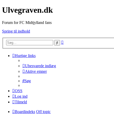
Ulvegraven.dk
Forum for FC Midtjylland fans
Spring til indhold
Avanceret
Søg
søgning
Hurtige links
Ubesvarede indlæg
Aktive emner
Søg
OSS
Log ind
Tilmeld
Boardindeks
Off topic