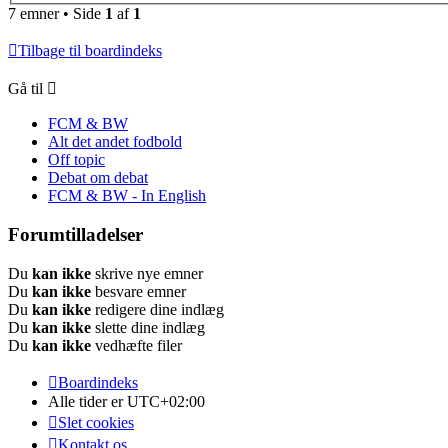
7 emner • Side
1
af
1
Tilbage til boardindeks
Gå til
FCM & BW
Alt det andet fodbold
Off topic
Debat om debat
FCM & BW - In English
Forumtilladelser
Du
kan ikke
skrive nye emner
Du
kan ikke
besvare emner
Du
kan ikke
redigere dine indlæg
Du
kan ikke
slette dine indlæg
Du
kan ikke
vedhæfte filer
Boardindeks
Alle tider er
UTC+02:00
Slet cookies
Kontakt os