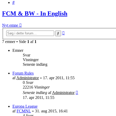
Søg
FCM & BW - In English
Nyt emne
Avanceret
Søg
søgning
7 emner • Side
1
af
1
Emner
Svar
Visninger
Seneste indlæg
Forum Rules
af
Administrator
»
17. apr 2011, 11:55
0
Svar
22216
Visninger
Seneste indlæg
af
Administrator
17. apr 2011, 11:55
Europa League
af
FCMNL
»
31. aug 2015, 16:41
4
Svar