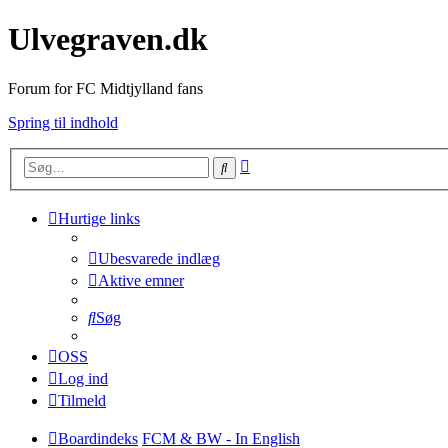
Ulvegraven.dk
Forum for FC Midtjylland fans
Spring til indhold
Avanceret
Søg
søgning
Hurtige links
Ubesvarede indlæg
Aktive emner
Søg
OSS
Log ind
Tilmeld
Boardindeks
FCM & BW - In English